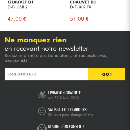
CHAUVET DJ
CHAUVET DJ
D-Fi USB 2
D-Fi XLR TX
47.00 €
51.00 €
Ne manquez rien
en recevant notre newsletter
Restez informé·e des bons plans, offres exclusives,
nouveautés...
GO !
LIVRAISON GRATUITE
dès 89 €
(voir CGV)
SATISFAIT OU REMBOURSÉ
30 jours pour changer d’avis
BESOIN D’UN CONSEIL ?