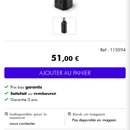
Casques
Micros & HF
DJ
Ref : 113594
Sono
51
,00 €
Eclairage
AJOUTER AU PANIER
Batteries & Percu
Prix bas
garantis
Satisfait
ou
remboursé
Vents
Garantie 3 ans
Violons & Quatuor
Indisponible pour le
Stock en magasin
moment
Pas disponible en magasin
nous contacter
Eveil Musical