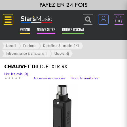
PAYEZ EN 24 FOIS
0
PROMO
NOUVEAUTÉS
GUIDES D'ACHAT
Langue
Accueil
Eclairage
Contrôleur & Logiciel DMX
Télécommande & dmx sans fil
Chauvet dj
Guitares & Basses
CHAUVET DJ
D-Fi XLR RX
Amplis & Effets
Lire les avis (0)
★
★
★
★
★
★
★
★
★
★
Accessoires associés
Produits similaires
Claviers & Pianos
Synthés & Sampleurs
Home Studio