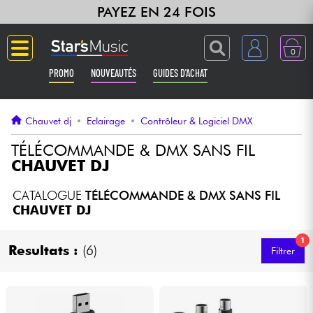
PAYEZ EN 24 FOIS
0
PROMO
NOUVEAUTÉS
GUIDES D'ACHAT
Langue
Chauvet dj
•
Eclairage
•
Contrôleur & Logiciel DMX
Guitares & Basses
TÉLÉCOMMANDE & DMX SANS FIL
CHAUVET DJ
Amplis & Effets
CATALOGUE
TÉLÉCOMMANDE & DMX SANS FIL
CHAUVET DJ
Claviers & Pianos
1
Resultats :
(6)
Filtrer
Synthés & Sampleurs
Home Studio