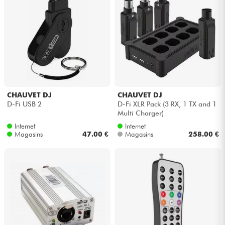
Casques
Micros & HF
DJ
Sono
CHAUVET DJ
CHAUVET DJ
D-Fi USB 2
D-Fi XLR Pack (3 RX, 1 TX and 1
Multi Charger)
Eclairage
Internet
Internet
Magasins
47.00 €
Magasins
258.00 €
Batteries & Percu
Vents
Violons & Quatuor
Eveil Musical