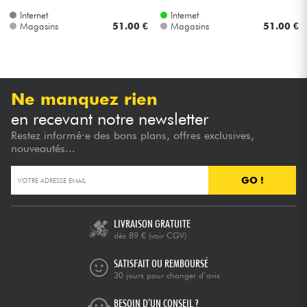
Internet
Internet
Magasins
51.00 €
Magasins
51.00 €
Ne manquez rien
en recevant notre newsletter
Restez informé·e des bons plans, offres exclusives,
nouveautés...
GO !
LIVRAISON GRATUITE
dès 89 €
(voir CGV)
SATISFAIT OU REMBOURSÉ
30 jours pour changer d’avis
BESOIN D’UN CONSEIL ?