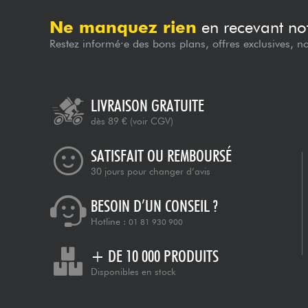
Ne manquez rien
en recevant not
Restez informé·e des bons plans, offres exclusives, n
LIVRAISON GRATUITE
dès 89 €
(voir CGV)
SATISFAIT OU REMBOURSÉ
30 jours pour changer d’avis
BESOIN D’UN CONSEIL ?
Hotline :
01 81 930 900
+ DE 10 000 PRODUITS
Disponibles en stock