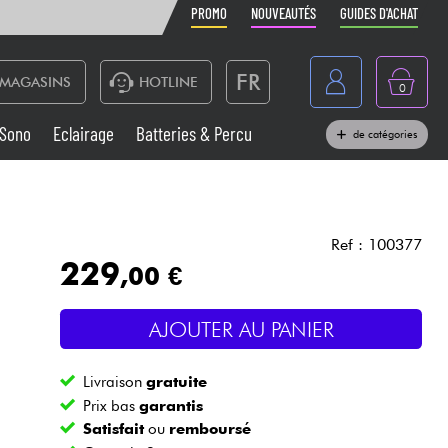
PROMO
NOUVEAUTÉS
GUIDES D'ACHAT
FR
MAGASINS
HOTLINE
0
Belgique
Sono
Eclairage
Batteries & Percu
de catégories
België
Claviers & Pianos
España
Casques
Deutschland
Ref : 100377
229
,00 €
Nederland
Sono
English
AJOUTER AU PANIER
Vents
Livraison
gratuite
Câbles & Access.
Prix bas
garantis
Satisfait
ou
remboursé