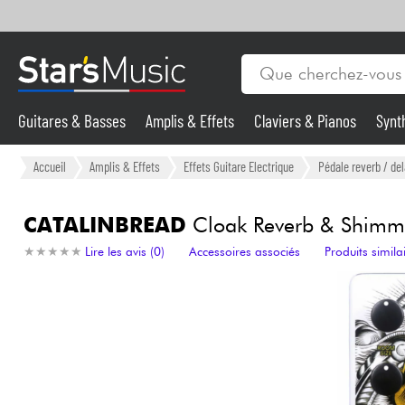
Guitares & Basses
Amplis & Effets
Claviers & Pianos
Synt
Vents
Guitares & Basses
Accueil
Amplis & Effets
Effets Guitare Electrique
Pédale reverb / del
Synthés & Sampleurs
CATALINBREAD
Cloak Reverb & Shimm
★
★
★
★
★
★
★
★
★
★
Lire les avis (0)
Accessoires associés
Produits simila
Micros & HF
Eclairage
Violons & Quatuor