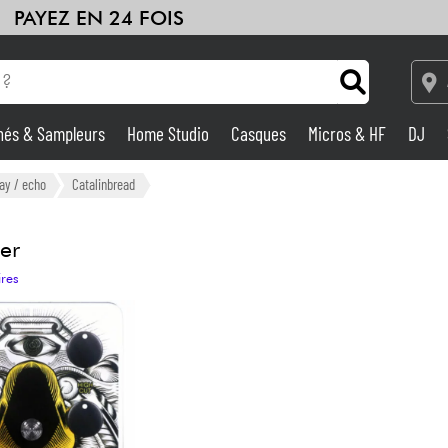
PAYEZ EN 24 FOIS
hés & Sampleurs
Home Studio
Casques
Micros & HF
DJ
Amplis & Effets
ay / echo
Catalinbread
Home Studio
er
ires
DJ
Batteries & Percu
Eveil Musical