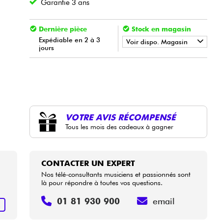
Garantie 3 ans
Dernière pièce
Stock en magasin
Expédiable en 2 à 3
Voir dispo. Magasin
jours
•
Star
'
S
Music
BRUXELLES
VOTRE AVIS RÉCOMPENSÉ
Tous les mois des cadeaux à gagner
CONTACTER UN EXPERT
Nos télé-consultants musiciens et passionnés sont
là pour répondre à toutes vos questions.
01 81 930 900
email
R