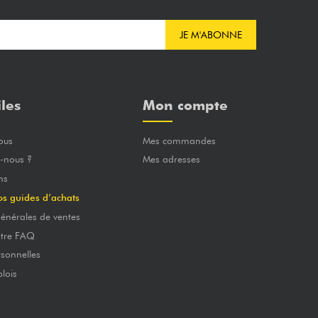
JE M'ABONNE
iles
Mon compte
ous
Mes commandes
-nous ?
Mes adresses
ns
os guides d’achats
énérales de ventes
otre FAQ
sonnelles
lois