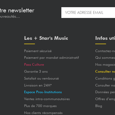
re newsletter
ouveautés...
Les + Star's Music
Infos ut
Paiement sécurisé
Contactez-n
Paiement par mandat administratif
Qui sommes
Pass Culture
Nos magasi
Garantie 3 ans
Consulter n
Satisfait ou remboursé
Conditions g
Livraison en 24H*
Consulter n
Espace Pros-Institutions
Données per
Ventes intra-communautaires
Offres d’emp
Plus de 700 marques
Blog
Nos clients récompensés