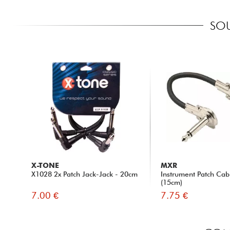
SOU
X-TONE
MXR
X1028 2x Patch Jack-Jack - 20cm
Instrument Patch Ca
(15cm)
7.00 €
7.75 €