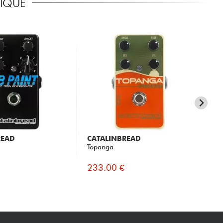
RIQUE
READ
CATALINBREAD
CA
Topanga
To
& 
233.00 €
24