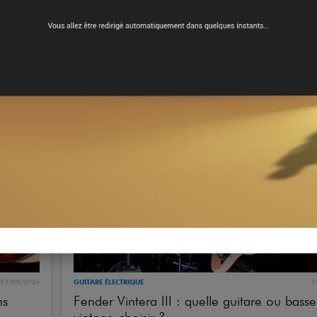
28/04/2026
GUITARE ACOUSTIQUE
2
TAL
Taylor Gold Label : pourquoi cette nouvell
série change le son Taylor ?
17/04/2026
GUITARE ÉLECTRIQUE
1
ns
Fender Vintera III : quelle guitare ou basse
vintage choisir ?