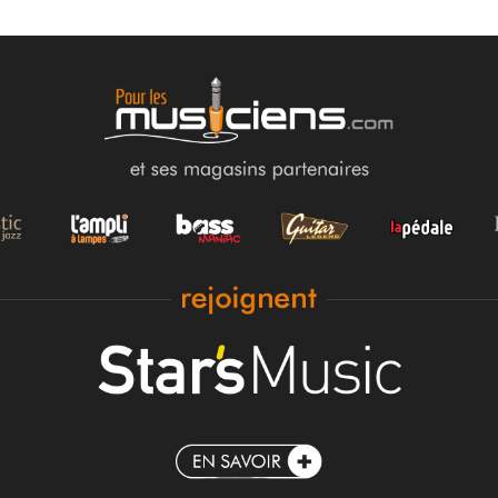
10/05/2026
DÉMO & CONCERTS
2
TAYLOR TONE SHOW – ACOUSTIC BY ST
MUSIC