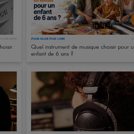
12/06/2026
POUR ALLER PLUS LOIN
2
oisir
Quel instrument de musique choisir pour 
enfant de 6 ans ?
23/05/2026
STUDIO - SYNTH - MAO
2
Beyerdynamic DT 770 Pro 80 Ohms : pou