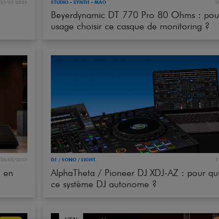
usage choisir ce casque de monitoring ?
20/05/2026
DJ / SONO / LIGHT
1
n en
AlphaTheta / Pioneer DJ XDJ-AZ : pour qui
ce système DJ autonome ?