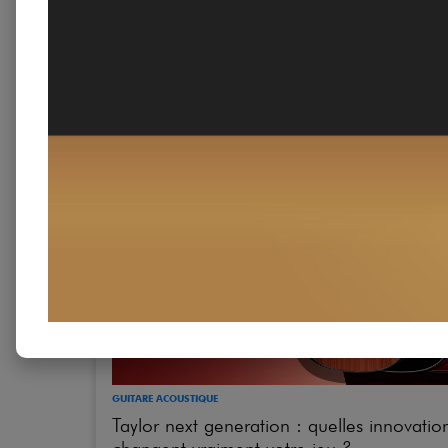
DÉMO & CONCERTS
PLINI SHOWCASE EXCLUSIF – CHEZ ME
GUITAR BY STAR'S MUSIC
GUITARE ACOUSTIQUE
Taylor next generation : quelles innovatio
changent vraiment votre jeu ?