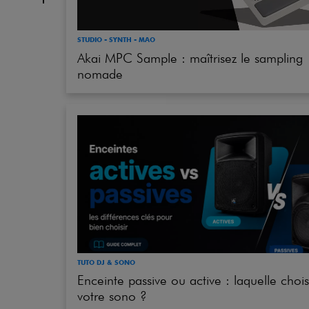
HiFi
STUDIO - SYNTH - MAO
Akai MPC Sample : maîtrisez le sampling
nomade
TUTO DJ & SONO
Enceinte passive ou active : laquelle chois
votre sono ?