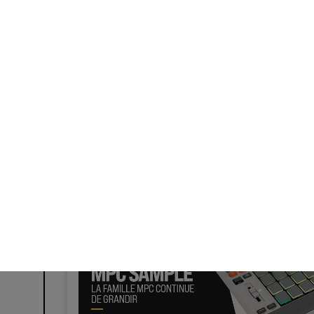
Guitares & Basses
Amplis & Effets
Claviers & Pianos
Synt
Vents
Guitares & Basses
ACTU, TUTO, EVENEME
Synthés & Sampleurs
Micros & HF
Eclairage
Violons & Quatuor