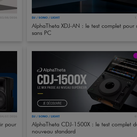
Packs
03/08/2026
DJ / SONO / LIGHT
1
AlphaTheta XDJ-AN : le test complet pour 
Voir nos marques
sans PC
04/07/2026
DJ / SONO / LIGHT
0
ir pour
AlphaTheta CDJ-1500X : le test complet d
nouveau standard