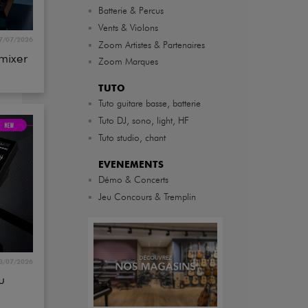
▪
Vents & Violons
7/07/2026
▪
Zoom Artistes & Partenaires
mixer
▪
Zoom Marques
TUTO
▪
Tuto guitare basse, batterie
▪
Tuto DJ, sono, light, HF
▪
Tuto studio, chant
EVENEMENTS
▪
Démo & Concerts
▪
Jeu Concours & Tremplin
3/07/2026
u