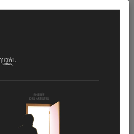
8/04/2026
AR’S