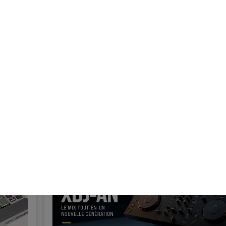
PAYEZ EN 24 FOIS
hés & Sampleurs
Home Studio
Casques
Micros & HF
DJ
Amplis & Effets
NTS
Home Studio
DJ
Batteries & Percu
Eveil Musical