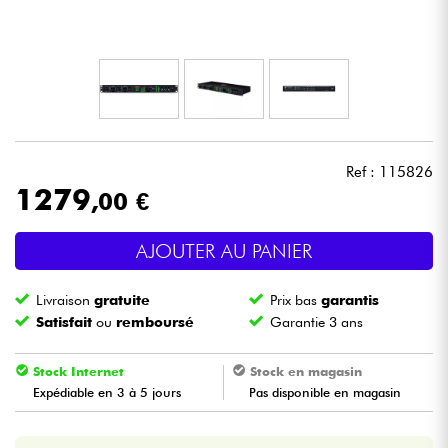
Casques
Micros & HF
DJ
Ref : 115826
Sono
1279
,00 €
Eclairage
AJOUTER AU PANIER
Batteries & Percu
Livraison
gratuite
Prix bas
garantis
Satisfait
ou
remboursé
Garantie 3 ans
Vents
Stock Internet
Stock en magasin
Violons & Quatuor
Expédiable en 3 à 5 jours
Pas disponible en magasin
Eveil Musical