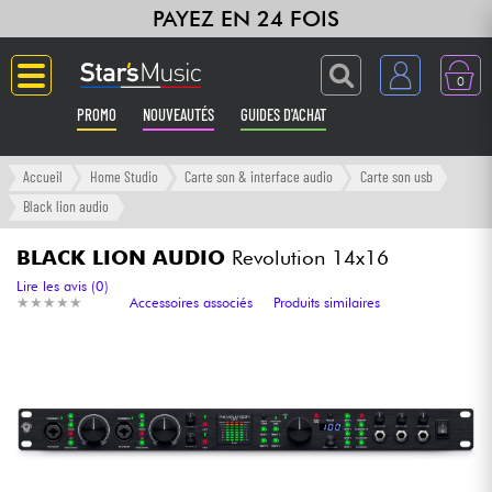
PAYEZ EN 24 FOIS
0
PROMO
NOUVEAUTÉS
GUIDES D'ACHAT
Langue
Accueil
Home Studio
Carte son & interface audio
Carte son usb
Black lion audio
Guitares & Basses
BLACK LION AUDIO
Revolution 14x16
Amplis & Effets
Lire les avis (0)
★
★
★
★
★
★
★
★
★
★
Accessoires associés
Produits similaires
Claviers & Pianos
Synthés & Sampleurs
Home Studio