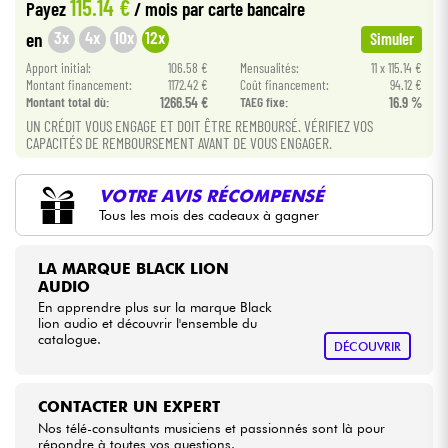
115.14 €
Payez
/ mois
par carte bancaire
3x
4x
10x
12x
en
Simuler
Câbles & Access.
Apport initial:
106.58 €
Mensualités:
11 x 115.14 €
Montant financement:
1172.42 €
Coût financement:
94.12 €
HiFi
Montant total dù:
1266.54 €
TAEG fixe:
16.9 %
UN CRÉDIT VOUS ENGAGE ET DOIT ÊTRE REMBOURSÉ. VÉRIFIEZ VOS
CAPACITÉS DE REMBOURSEMENT AVANT DE VOUS ENGAGER.
Packs
VOTRE AVIS RÉCOMPENSÉ
Voir nos marques
Tous les mois des cadeaux à gagner
LA MARQUE BLACK LION
AUDIO
En apprendre plus sur la marque Black
lion audio et découvrir l'ensemble du
catalogue.
DÉCOUVRIR
CONTACTER UN EXPERT
Nos télé-consultants musiciens et passionnés sont là pour
répondre à toutes vos questions.