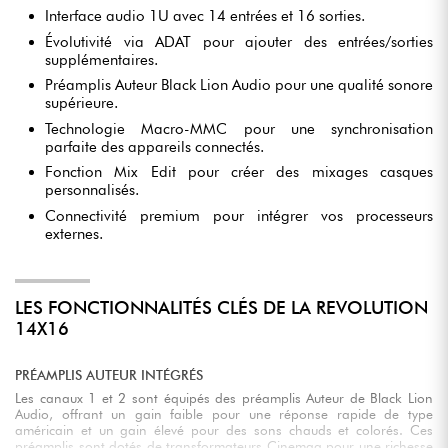
Interface audio 1U avec 14 entrées et 16 sorties.
Évolutivité via ADAT pour ajouter des entrées/sorties
supplémentaires.
Préamplis Auteur Black Lion Audio pour une qualité sonore
supérieure.
Technologie Macro-MMC pour une synchronisation
parfaite des appareils connectés.
Fonction Mix Edit pour créer des mixages casques
personnalisés.
Connectivité premium pour intégrer vos processeurs
externes.
LES FONCTIONNALITÉS CLÉS DE LA REVOLUTION
14X16
PRÉAMPLIS AUTEUR INTÉGRÉS
Les canaux 1 et 2 sont équipés des préamplis Auteur de Black Lion
Audio, offrant un gain faible pour une réponse rapide de type
américain et un gain élevé pour des sons chauds et colorés. Ces
préamplis sont dotés de transformateurs Cinemag pour une richesse