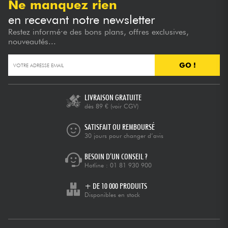
Ne manquez rien
en recevant notre newsletter
Restez informé·e des bons plans, offres exclusives,
nouveautés...
GO !
LIVRAISON GRATUITE
dès 89 €
(voir CGV)
SATISFAIT OU REMBOURSÉ
30 jours pour changer d’avis
BESOIN D’UN CONSEIL ?
Hotline :
01 81 930 900
+ DE 10 000 PRODUITS
Disponibles en stock