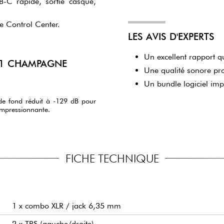
SB-C rapide, sortie casque,
e Control Center.
LES AVIS D'EXPERTS
Un excellent rapport q
E 1 CHAMPAGNE
Une qualité sonore pro
Un bundle logiciel imp
de fond réduit à -129 dB pour
impressionnante.
FICHE TECHNIQUE
1 x combo XLR / jack 6,35 mm
2 x TRS (gauche/droite)