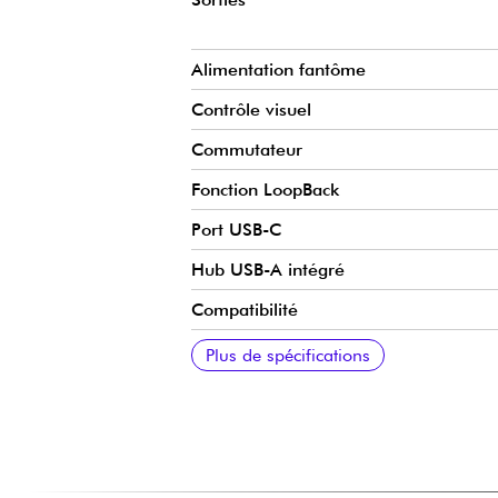
Alimentation fantôme
Contrôle visuel
Commutateur
Fonction LoopBack
Port USB-C
Hub USB-A intégré
Compatibilité
Logiciel de contrôle
Dimensions
Poids
Logiciels inclus
Contenu de la boîte
Plus de spécifications