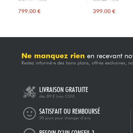
799.00 €
399.00 €
Ne manquez rien
en recevant not
Restez informé·e des bons plans, offres exclusives, n
LIVRAISON GRATUITE
dès 89 €
(voir CGV)
SATISFAIT OU REMBOURSÉ
30 jours pour changer d’avis
BESOIN D’UN CONSEIL ?