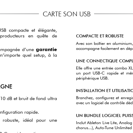
CARTE SON USB
USB compacte et élégante,
 producteurs en quête de
COMPACTE ET ROBUSTE
Avec son boîtier en aluminium
accompagne facilement en dépla
ccompagnée d’une
garantie
 n’importe quel setup, à la
UNE CONNECTIQUE COMPL
Elle offre une entrée combo X
un port USB-C rapide et mê
périphérique USB.
AGNE
INSTALLATION ET UTILISATI
Branchez, configurez et enreg
0 dB et bruit de fond ultra
avec un logiciel de contrôle déd
configuration rapide.
UN BUNDLE LOGICIEL PUIS
t robuste, idéal pour une
Inclut Ableton Live Lite, Analog
chorus...), Auto-Tune Unlimited 