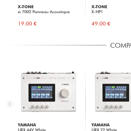
X-TONE
X-TONE
xi 7002 Panneau Acoustique
X-HP1
19.00 €
49.00 €
COMPAR
YAMAHA
YAMAHA
URX 44V White
URX 22 White