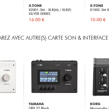
X-TONE
X-TONE
X2001-3M - XLR(M) / XLR(F)
X1002-3M XL
SILVER SERIES
16.00 €
10.00 €
EZ AVEC AUTRE(S) CARTE SON & INTERFAC
YAMAHA
KORG
URX 22 Black
Microaudio 