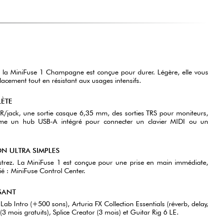
, la MiniFuse 1 Champagne est conçue pour durer. Légère, elle vous
cement tout en résistant aux usages intensifs.
ÈTE
LR/jack, une sortie casque 6,35 mm, des sorties TRS pour moniteurs,
me un hub USB-A intégré pour connecter un clavier MIDI ou un
ON ULTRA SIMPLES
istrez. La MiniFuse 1 est conçue pour une prise en main immédiate,
ié : MiniFuse Control Center.
SANT
 Lab Intro (+500 sons), Arturia FX Collection Essentials (réverb, delay,
(3 mois gratuits), Splice Creator (3 mois) et Guitar Rig 6 LE.