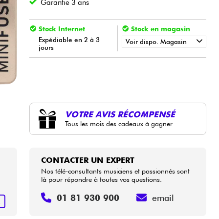
Garantie 3 ans
Stock Internet
Stock en magasin
Expédiable en 2 à 3
Voir dispo. Magasin
jours
•
Star
'
S
Music
BORDEAUX
•
Star
'
S
Music
LYON
•
Star
'
S
Music
TOULOUSE
VOTRE AVIS RÉCOMPENSÉ
Tous les mois des cadeaux à gagner
CONTACTER UN EXPERT
Nos télé-consultants musiciens et passionnés sont
là pour répondre à toutes vos questions.
01 81 930 900
email
R