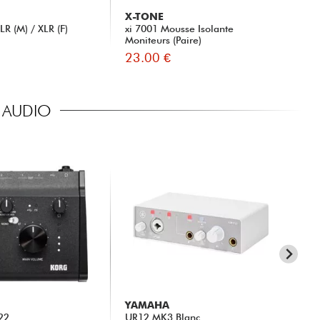
X-TONE
X-
R (M) / XLR (F)
xi 7001 Mousse Isolante
X-
Moniteurs (Paire)
23.00 €
79
E AUDIO
YAMAHA
AR
22
UR12 MK3 Blanc
Min