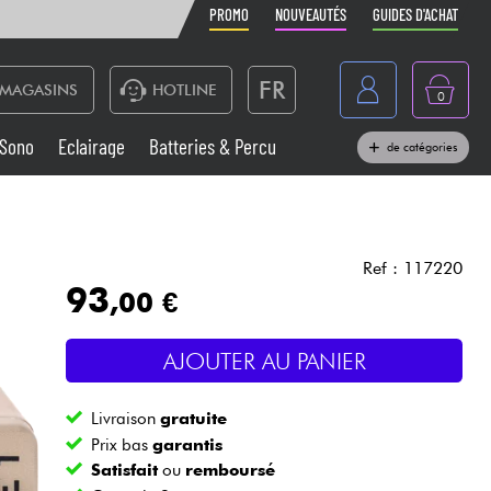
PROMO
NOUVEAUTÉS
GUIDES D'ACHAT
FR
MAGASINS
HOTLINE
0
Belgique
Sono
Eclairage
Batteries & Percu
de catégories
België
Claviers & Pianos
España
Casques
Deutschland
Ref : 117220
93
,00 €
Nederland
Sono
English
AJOUTER AU PANIER
Vents
Livraison
gratuite
Câbles & Access.
Prix bas
garantis
Satisfait
ou
remboursé