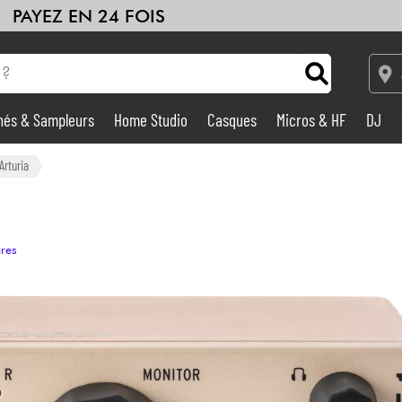
PAYEZ EN 24 FOIS
hés & Sampleurs
Home Studio
Casques
Micros & HF
DJ
Amplis & Effets
Arturia
Home Studio
ires
DJ
Batteries & Percu
Eveil Musical