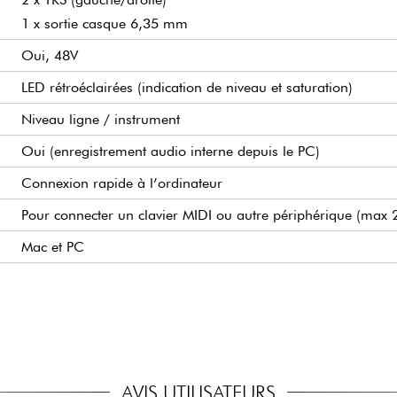
1 x sortie casque 6,35 mm
Oui, 48V
LED rétroéclairées (indication de niveau et saturation)
Niveau ligne / instrument
Oui (enregistrement audio interne depuis le PC)
Connexion rapide à l’ordinateur
Pour connecter un clavier MIDI ou autre périphérique (max
Mac et PC
MiniFuse Control Center
154 x 100 x 43 mm
0,336 kg
Ableton Live Lite
Interface MiniFuse 1 Champagne
Analog Lab Intro (+500 sons de claviers vintage et moderne
Câble USB-C vers USB-A
Arturia FX Collection Essentials : Rev PLATE-140, Pre 1973
Guide de démarrage rapide
Guitar Rig 6 LE (effets et amplis guitare personnalisables)
Accès au bundle logiciel inclus
Auto-Tune Unlimited (3 mois gratuits)
AVIS UTILISATEURS
Splice Creator (3 mois offerts)