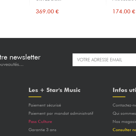
369.00 €
174.00 €
re newsletter
ouveautés...
Les + Star's Music
Infos ut
Paiement sécurisé
Contactez-n
Paiement par mandat administratif
Qui sommes
Pass Culture
Nos magasi
Garantie 3 ans
Consulter n