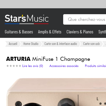
Guitares & Basses
Amplis & Effets
Claviers & Pianos
Synt
Vents
Guitares & Basses
Accueil
Home Studio
Carte son & interface audio
Carte son usb
Synthés & Sampleurs
ARTURIA
MiniFuse 1 Champagne
★
★
★
★
★
★
★
★
★
★
Lire les avis (0)
Accessoires associés
Produits simila
Micros & HF
Eclairage
Violons & Quatuor