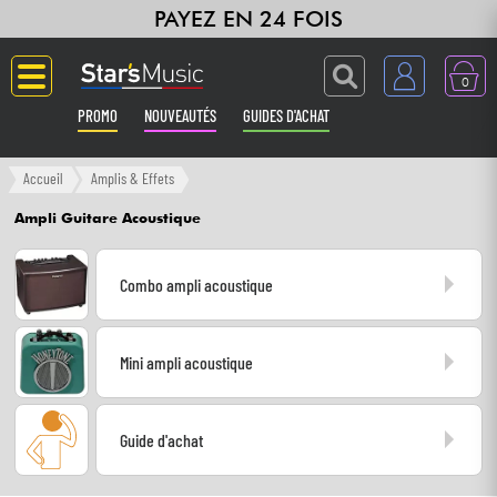
PAYEZ EN 24 FOIS
0
PROMO
NOUVEAUTÉS
GUIDES D'ACHAT
Langue
Accueil
Amplis & Effets
Ampli Guitare Acoustique
Guitares & Basses
Combo ampli acoustique
Amplis & Effets
Claviers & Pianos
Mini ampli acoustique
Synthés & Sampleurs
Guide d'achat
Home Studio