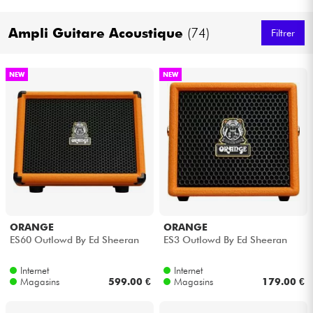
Casques
Ampli Guitare Acoustique
(74)
Filtrer
Micros & HF
NEW
NEW
DJ
Sono
Eclairage
Batteries & Percu
ORANGE
ORANGE
Vents
ES60 Outlowd By Ed Sheeran
ES3 Outlowd By Ed Sheeran
Internet
Internet
Violons & Quatuor
Magasins
599.00 €
Magasins
179.00 €
Eveil Musical