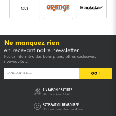
ACUS
Ne manquez rien
en recevant notre newsletter
Restez informé·e des bons plans, offres exclusives,
nouveautés...
GO !
LIVRAISON GRATUITE
dès 89 €
(voir CGV)
SATISFAIT OU REMBOURSÉ
30 jours pour changer d’avis