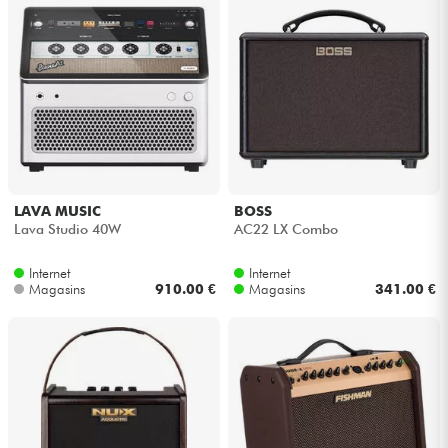
Câbles & Access.
HiFi
Packs
Voir nos marques
LAVA MUSIC
BOSS
Lava Studio 40W
AC22 LX Combo
Internet
Internet
Magasins
910.00 €
Magasins
341.00 €