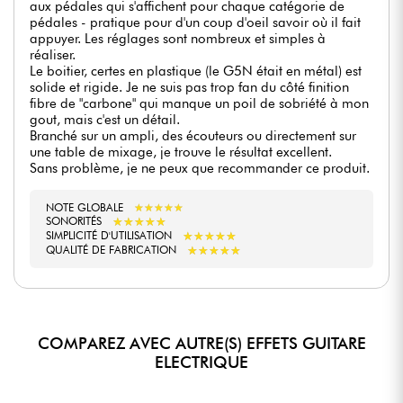
aux pédales qui s'affichent pour chaque catégorie de
pédales - pratique pour d'un coup d'oeil savoir où il fait
appuyer. Les réglages sont nombreux et simples à
réaliser.
Le boitier, certes en plastique (le G5N était en métal) est
solide et rigide. Je ne suis pas trop fan du côté finition
fibre de "carbone" qui manque un poil de sobriété à mon
gout, mais c'est un détail.
Branché sur un ampli, des écouteurs ou directement sur
une table de mixage, je trouve le résultat excellent.
Sans problème, je ne peux que recommander ce produit.
NOTE GLOBALE
★
★
★
★
★
★
★
★
★
★
★
★
★
★
★
★
★
★
★
★
SONORITÉS
★
★
★
★
★
★
★
★
★
★
SIMPLICITÉ D'UTILISATION
★
★
★
★
★
★
★
★
★
★
QUALITÉ DE FABRICATION
COMPAREZ AVEC AUTRE(S) EFFETS GUITARE
ELECTRIQUE