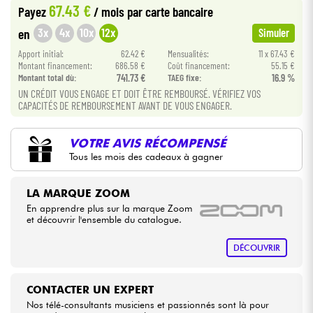
67.43 €
Payez
/ mois
par carte bancaire
•
Star
'
S
Music
TOULOUSE
3x
4x
10x
12x
en
Simuler
Câbles & Access.
Apport initial:
62.42 €
Mensualités:
11 x 67.43 €
Montant financement:
686.58 €
Coût financement:
55.15 €
HiFi
Montant total dù:
741.73 €
TAEG fixe:
16.9 %
UN CRÉDIT VOUS ENGAGE ET DOIT ÊTRE REMBOURSÉ. VÉRIFIEZ VOS
CAPACITÉS DE REMBOURSEMENT AVANT DE VOUS ENGAGER.
Packs
Voir nos marques
VOTRE AVIS RÉCOMPENSÉ
Tous les mois des cadeaux à gagner
LA MARQUE ZOOM
En apprendre plus sur la marque Zoom
et découvrir l'ensemble du catalogue.
DÉCOUVRIR
CONTACTER UN EXPERT
Nos télé-consultants musiciens et passionnés sont là pour