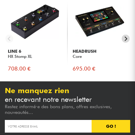
LINE 6
HEADRUSH
HX Stomp XL
Core
708.00 €
695.00 €
Ne manquez rien
en recevant notre newsletter
Restez informé·e des bons plans, offres exclusives,
nouveautés...
GO !