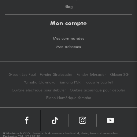
Blog
Mon compte
Mes commandes
Mes adresses
Gibson Les Paul
Fender Stratocaster
Fender Telecaster
Gibson SG
Yamaha Clavinova
Yamaha PSR
Focusrite Scarlett
Guitare électrique pour débuter
Guitare acoustique pour débuter
Piano Numérique Yamaha
© StarsMusic.fr 2009 - Instruments de musique et matériel dj, studio, lumière et sonorisation -
Déclaration CNIL N°1728182