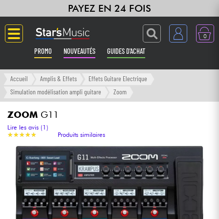
PAYEZ EN 24 FOIS
0
PROMO
NOUVEAUTÉS
GUIDES D'ACHAT
Langue
Accueil
Amplis & Effets
Effets Guitare Electrique
Simulation modélisation ampli guitare
Zoom
Guitares & Basses
ZOOM
G11
Amplis & Effets
Lire les avis (1)
★
★
★
★
★
★
★
★
★
★
Produits similaires
Claviers & Pianos
Synthés & Sampleurs
Home Studio