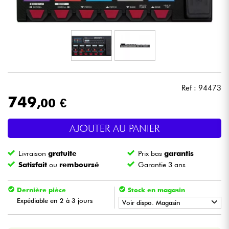
Casques
Micros & HF
DJ
Ref : 94473
Sono
749
,00 €
Eclairage
AJOUTER AU PANIER
Batteries & Percu
Livraison
gratuite
Prix bas
garantis
Satisfait
ou
remboursé
Garantie 3 ans
Vents
Dernière pièce
Stock en magasin
Violons & Quatuor
Expédiable en 2 à 3 jours
Voir dispo. Magasin
•
Star
'
S
Music
PARIS
Eveil Musical