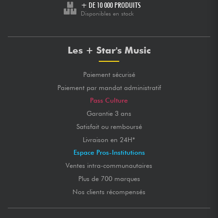
+ DE 10 000 PRODUITS
NOTE GLOBALE
★
★
★
★
★
★
★
★
★
★
Disponibles en stock
★
★
★
★
★
★
★
★
★
★
QUALITÉ DU SON
★
★
★
★
★
★
★
★
★
★
RÉSISTANCE
★
★
★
★
★
★
★
★
★
★
PUISSANCE
★
★
★
★
★
★
★
★
★
★
FACILE A TRANSPORTER
Les + Star's Music
Posté le 01/04/2019 à 19:00
YVES K.
Paiement sécurisé
Acheté depuis peu cette sono remplit parfaitement son
Paiement par mandat administratif
office. 6 musiciens et chanteurs branchés simultanément
et facilement pour améliorer le son de nos répètes. Je ne
Pass Culture
l'ai pas encore testée en concert.
Garantie 3 ans
Satisfait ou remboursé
NOTE GLOBALE
★
★
★
★
★
★
★
★
★
★
★
★
★
★
★
★
★
★
★
★
QUALITÉ DU SON
Livraison en 24H*
★
★
★
★
★
★
★
★
★
★
RÉSISTANCE
★
★
★
★
★
★
★
★
★
★
Espace Pros-Institutions
PUISSANCE
★
★
★
★
★
★
★
★
★
★
FACILE A TRANSPORTER
Ventes intra-communautaires
Plus de 700 marques
Nos clients récompensés