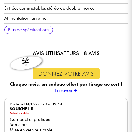
Entrées commutables stéréo ou double mono.
Alimentation fantôme.
Sorties pour retours amplifiés et caisson de graves.
Pédale pour commutation d’effet optionnelle.
Protection par DSP.
Puits 35mm pour trépied avec StageLokTM.
Poids: 18kg
Plus de spécifications
AVIS UTILISATEURS : 8 AVIS
4,5
5
DONNEZ VOTRE AVIS
Chaque mois, un cadeau offert
par tirage au sort !
En savoir +
Posté le 04/09/2023 à 09:44
SOUKHEL F.
Achat certifié
Compact et pratique
Son clair
Mise en œuvre simple