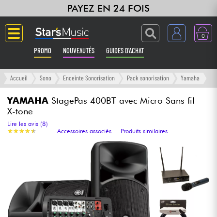
PAYEZ EN 24 FOIS
0
PROMO
NOUVEAUTÉS
GUIDES D'ACHAT
Langue
Accueil
Sono
Enceinte Sonorisation
Pack sonorisation
Yamaha
Guitares & Basses
YAMAHA
StagePas 400BT avec Micro Sans fil
X-tone
Amplis & Effets
Lire les avis (8)
★
★
★
★
★
★
★
★
★
★
Accessoires associés
Produits similaires
Claviers & Pianos
Synthés & Sampleurs
Home Studio