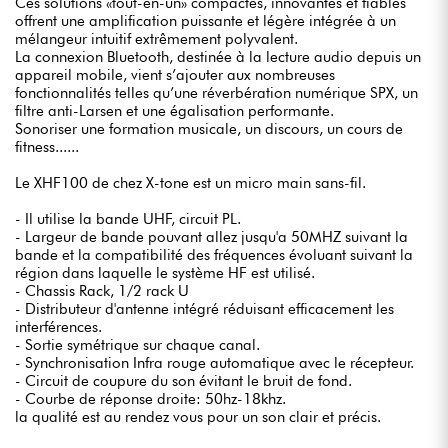
Ces solutions «tout-en-un» compactes, innovantes et fiables
offrent une amplification puissante et légère intégrée à un
mélangeur intuitif extrêmement polyvalent.
La connexion Bluetooth, destinée à la lecture audio depuis un
appareil mobile, vient s’ajouter aux nombreuses
fonctionnalités telles qu’une réverbération numérique SPX, un
filtre anti-Larsen et une égalisation performante.
Sonoriser une formation musicale, un discours, un cours de
fitness......
Le XHF100 de chez X-tone est un micro main sans-fil.
- Il utilise la bande UHF, circuit PL.
- Largeur de bande pouvant allez jusqu'a 50MHZ suivant la
bande et la compatibilité des fréquences évoluant suivant la
région dans laquelle le système HF est utilisé.
- Chassis Rack, 1/2 rack U
- Distributeur d'antenne intégré réduisant efficacement les
interférences.
- Sortie symétrique sur chaque canal.
- Synchronisation Infra rouge automatique avec le récepteur.
- Circuit de coupure du son évitant le bruit de fond.
- Courbe de réponse droite: 50hz-18khz.
la qualité est au rendez vous pour un son clair et précis.