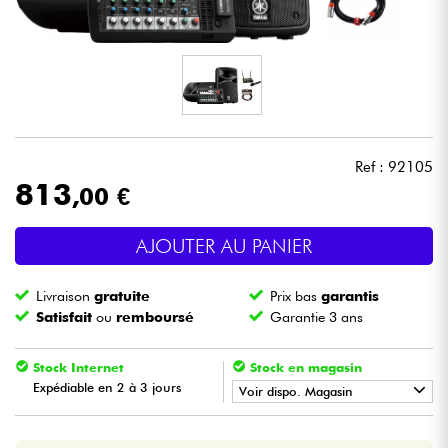
Casques
Micros & HF
DJ
Ref : 92105
Sono
813
,00 €
Eclairage
AJOUTER AU PANIER
Batteries & Percu
Livraison
gratuite
Prix bas
garantis
Satisfait
ou
remboursé
Garantie 3 ans
Vents
Stock Internet
Stock en magasin
Expédiable en 2 à 3 jours
Violons & Quatuor
Voir dispo. Magasin
•
Star
'
S
Music
BORDEAUX
Eveil Musical