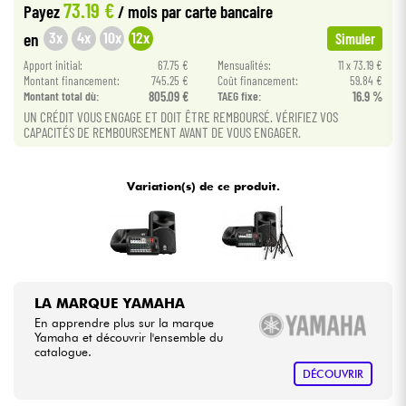
73.19 €
Payez
/ mois
par carte bancaire
•
Star
'
S
Music
LILLE
3x
4x
10x
12x
en
Simuler
Câbles & Access.
•
Apport initial:
67.75 €
Mensualités:
11 x 73.19 €
Star
'
S
Music
LYON
Montant financement:
745.25 €
Coût financement:
59.84 €
HiFi
Montant total dù:
805.09 €
TAEG fixe:
16.9 %
•
Star
'
S
Music
TOULOUSE
UN CRÉDIT VOUS ENGAGE ET DOIT ÊTRE REMBOURSÉ. VÉRIFIEZ VOS
CAPACITÉS DE REMBOURSEMENT AVANT DE VOUS ENGAGER.
Packs
Voir nos marques
Variation(s) de ce produit.
LA MARQUE YAMAHA
En apprendre plus sur la marque
Yamaha et découvrir l'ensemble du
catalogue.
DÉCOUVRIR