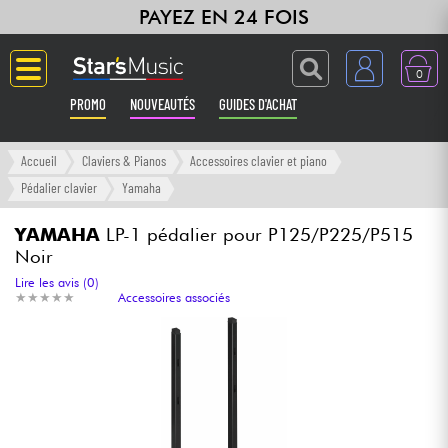
PAYEZ EN 24 FOIS
0
PROMO
NOUVEAUTÉS
GUIDES D'ACHAT
Langue
Accueil
Claviers & Pianos
Accessoires clavier et piano
Pédalier clavier
Yamaha
Guitares & Basses
YAMAHA
LP-1 pédalier pour P125/P225/P515
Noir
Amplis & Effets
Lire les avis (0)
★
★
★
★
★
★
★
★
★
★
Accessoires associés
Claviers & Pianos
Synthés & Sampleurs
Home Studio