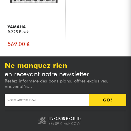
YAMAHA
P-225 Black
569.00 €
Ne manquez rien
en recevant notre newsletter
Restez informé·e des bons plans, offres exclusives,
nouveautés...
GO !
LIVRAISON GRATUITE
dès 89 €
(voir CGV)