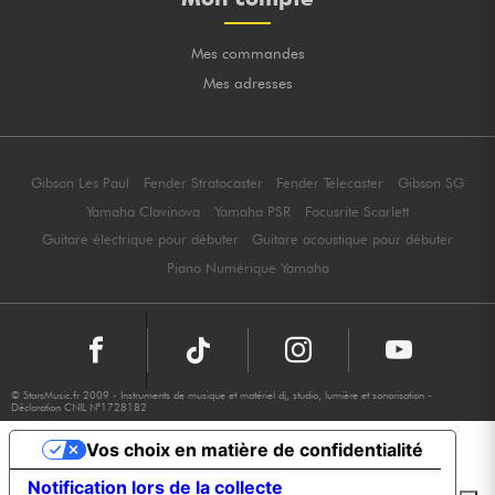
Mes commandes
Mes adresses
Gibson Les Paul
Fender Stratocaster
Fender Telecaster
Gibson SG
Yamaha Clavinova
Yamaha PSR
Focusrite Scarlett
Guitare électrique pour débuter
Guitare acoustique pour débuter
Piano Numérique Yamaha
© StarsMusic.fr 2009 - Instruments de musique et matériel dj, studio, lumière et sonorisation -
Déclaration CNIL N°1728182
Vos choix en matière de confidentialité
Notification lors de la collecte