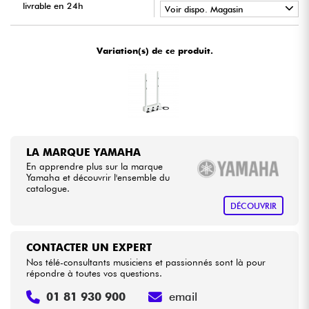
livrable en 24h
Voir dispo. Magasin
•
Câbles & Access.
Star
'
S
Music
BORDEAUX
Variation(s) de ce produit.
•
Star
'
S
Music
BRUGES
HiFi
•
Star
'
S
Music
LILLE
Packs
•
Star
'
S
Music
LYON
Voir nos marques
LA MARQUE YAMAHA
•
Star
'
S
Music
PARIS
En apprendre plus sur la marque
Yamaha et découvrir l'ensemble du
•
catalogue.
Star
'
S
Music
TOULOUSE
DÉCOUVRIR
CONTACTER UN EXPERT
Nos télé-consultants musiciens et passionnés sont là pour
répondre à toutes vos questions.
01 81 930 900
email