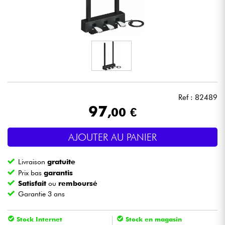
Casques
Micros & HF
DJ
Sono
Ref : 82489
97
,00 €
Eclairage
AJOUTER AU PANIER
Batteries & Percu
Livraison
gratuite
Vents
Prix bas
garantis
Satisfait
ou
remboursé
Garantie 3 ans
Violons & Quatuor
Stock Internet
Stock en magasin
Eveil Musical