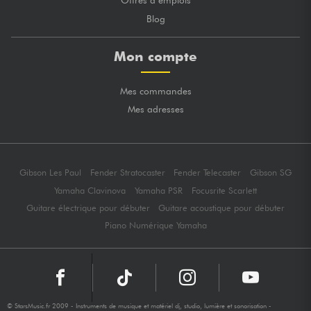
Blog
Mon compte
Mes commandes
Mes adresses
Gibson Les Paul
Fender Stratocaster
Fender Telecaster
Gibson SG
Yamaha Clavinova
Yamaha PSR
Focusrite Scarlett
Guitare électrique pour débuter
Guitare acoustique pour débuter
Piano Numérique Yamaha
© StarsMusic.fr 2009 - Instruments de musique et matériel dj, studio, lumière et sonorisation -