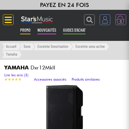
PAYEZ EN 24 FOIS
0
PROMO
NOUVEAUTÉS
GUIDES D'ACHAT
Langue
Accueil
Sono
Enceinte Sonorisation
Enceinte sono active
Yamaha
Guitares & Basses
YAMAHA
Dxr12MkII
Amplis & Effets
Lire les avis (3)
★
★
★
★
★
★
★
★
★
★
Accessoires associés
Produits similaires
Claviers & Pianos
Synthés & Sampleurs
Home Studio