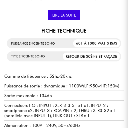
directivité constante de 90° x 60°, minimisant la détérioration
du motif de rayonnement. La trompette offre une couverture
horizontale de 90° x 60°.
LIRE LA SUITE
TRAITEMENT DSP ULTRA-PRÉCIS 48 BITS := SON HI-FI
FICHE TECHNIQUE
Les modèles à bande large utilisent un filtre FIR-X tuning™
601 À 1000 WATTS RMS
PUISSANCE ENCEINTE SONO
pour une réponse en phase optimisée. Les signaux sont traités
par des DSP en 48 bits, offrant une précision et une douceur
impossibles avec des filtres conventionnels.
RETOUR DE SCÈNE ET FAÇADE
TYPE ENCEINTE SONO
CONTRÔLE DYNAMIQUE INTELLIGENT = UN SON CLAIR À
TOUS LES NIVEAUX SONORES
Gamme de fréquence : 52hz-20khz
Puissance de sortie : dynamique : 1100W(LF:950wHF:150w)
Le
D-CONTOUR
est un compresseur multibande intelligent
assurant une puissance homogène et constante. Il propose
Sortie maximale : 134db
deux réglages de base : le mode FOH/MAIN pour la
sonorisation de façade, et le mode MONITOR pour une
Connecteurs I-O : INPUT : XLR-3-3-31 x1 x1, INPUT2 :
utilisation en retour de scène.
smartphone x2, INPUT3 : RCA PIN x 2, THRU : XLR3-32 x 1
(parallèle avec INPUT 1), LINK OUT : XLR x 1
PROTECTIONS MULTIPLES PAR DSP = LA SÉCURITÉ
Alimentation : 100V - 240V, 50Hz/60Hz