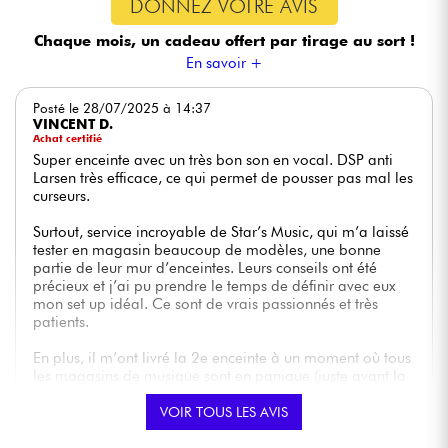
DONNEZ VOTRE AVIS
en aluminium.
Chaque mois, un cadeau offert
par tirage au sort !
DESIGN À PANS COUPÉS = POLYVALENCE FACE/RETOURS:
En savoir +
La conception permet un placement en mode miroir pour les
Posté le 28/07/2025 à 14:37
retours, offrant un champ sonore symétrique pour l'artiste.
VINCENT D.
Achat certifié
DOUBLE PUITS 35MM = COUVERTURE OPTIMISÉE:
Super enceinte avec un très bon son en vocal. DSP anti
Larsen très efficace, ce qui permet de pousser pas mal les
curseurs.
Les enceintes de sono puissantes DRX 12 MKII ont deux puits
pour les monter sur des trépieds ou des supports standard de
Surtout, service incroyable de Star’s Music, qui m’a laissé
35mm, avec un deuxième puits pour incliner l'enceinte de 7
tester en magasin beaucoup de modèles, une bonne
degrés vers le bas.
partie de leur mur d’enceintes. Leurs conseils ont été
précieux et j’ai pu prendre le temps de définir avec eux
mon set up idéal. Ce sont de vrais passionnés et très
INSERTS FILETÉS, SUPPORTS DE TYPE LYRE = INTÉGRATION
patients.
FACILE:
En plus, il m’ont livré la 2e enceinte à un moment où tous
Les enceintes de sono amplifiées DRX 12 MKII sont équipées
les magasins de musique sont en panique (juste avant la
d'inserts filetés pour un montage en hauteur ou sur des supports
fête de la musique); pas eux. Livré en temps et en heure,
de type lyre.
super fiable.
VOIR TOUS LES AVIS
Donc pour moi maintenant, je passe par Star’s music.