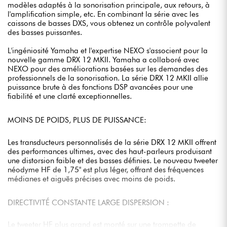
modèles adaptés à la sonorisation principale, aux retours, à
l'amplification simple, etc. En combinant la série avec les
caissons de basses DXS, vous obtenez un contrôle polyvalent
des basses puissantes.
L'ingéniosité Yamaha et l'expertise NEXO s'associent pour la
nouvelle gamme DRX 12 MKII. Yamaha a collaboré avec
NEXO pour des améliorations basées sur les demandes des
professionnels de la sonorisation. La série DRX 12 MKII allie
puissance brute à des fonctions DSP avancées pour une
fiabilité et une clarté exceptionnelles.
MOINS DE POIDS, PLUS DE PUISSANCE:
Les transducteurs personnalisés de la série DRX 12 MKII offrent
des performances ultimes, avec des haut-parleurs produisant
une distorsion faible et des basses définies. Le nouveau tweeter
néodyme HF de 1,75" est plus léger, offrant des fréquences
médianes et aiguës précises avec moins de poids.
DIRECTIVITÉ CONSTANTE LARGE DISPERSION :
Le tweeter HF plus grand est monté sur une trompette de