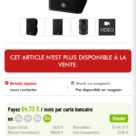
Casques
Micros & HF
VIDÉO
DJ
Sono
CET ARTICLE N'EST PLUS DISPONIBLE À LA
VENTE.
Eclairage
Article épuisé
Stock en magasin
Batteries & Percu
nous contacter
Pas disponible en magasin
Vents
64.73 €
Payez
/ mois
par carte bancaire
3x
4x
10x
12x
en
Simuler
Violons & Quatuor
Apport initial:
59.92 €
Mensualités:
11 x 64.73 €
Montant financement:
659.08 €
Coût financement:
52.95 €
Eveil Musical