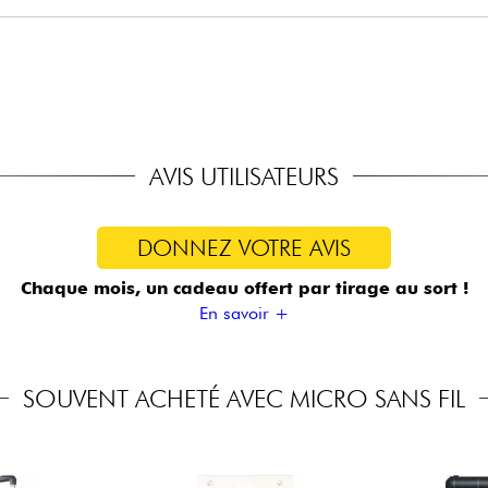
%@1khz
vie
AVIS UTILISATEURS
DONNEZ VOTRE AVIS
Chaque mois, un cadeau offert
par tirage au sort !
En savoir +
SOUVENT ACHETÉ AVEC MICRO SANS FIL