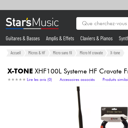
Guitares & Basses
Amplis & Effets
Claviers & Pianos
Synt
Vents
Guitares & Basses
Accueil
Micros & HF
Micro sans fil
Micro hf cravate
X-tone
Synthés & Sampleurs
X-TONE
XHF100L Systeme HF Cravate Fre
★
★
★
★
★
★
★
★
★
★
Lire les avis (0)
Accessoires associés
Produits simila
Micros & HF
Eclairage
Violons & Quatuor