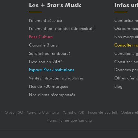
Les + Star's Music
Infos ut
Paiement sécurisé
Contactez-n
Paiement par mandat administratif
Qui sommes
Pass Culture
Nos magasi
Garantie 3 ans
Consulter n
Satisfait ou remboursé
Conditions g
Livraison en 24H*
Consulter n
Espace Pros-Institutions
Données per
Ventes intra-communautaires
Offres d’emp
Plus de 700 marques
Blog
Nos clients récompensés
r
Gibson SG
Yamaha Clavinova
Yamaha PSR
Focusrite Scarlett
Guitare é
Piano Numérique Yamaha