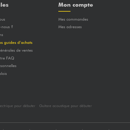
iles
Mon compte
ous
Mes commandes
-nous ?
Mes adresses
ns
os guides d’achats
énérales de ventes
otre FAQ
sonnelles
lois
lectrique pour débuter
Guitare acoustique pour débuter