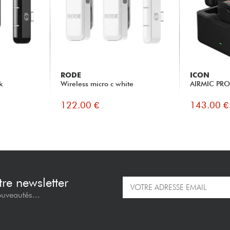
RODE
ICON
k
Wireless micro c white
AIRMIC PR
122.00 €
143.00 €
re newsletter
ouveautés...