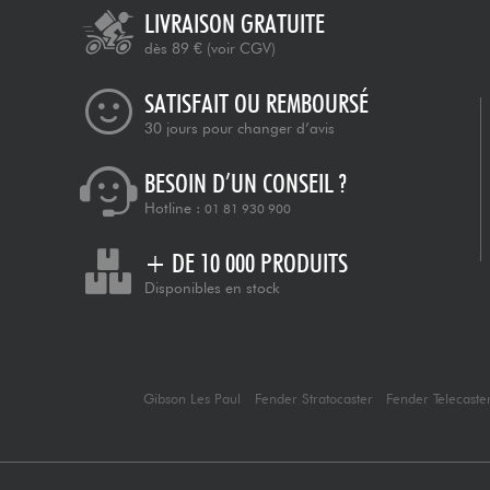
LIVRAISON GRATUITE
dès 89 €
(voir CGV)
SATISFAIT OU REMBOURSÉ
30 jours pour changer d’avis
BESOIN D’UN CONSEIL ?
Hotline :
01 81 930 900
+ DE 10 000 PRODUITS
Disponibles en stock
Gibson Les Paul
Fender Stratocaster
Fender Telecaste