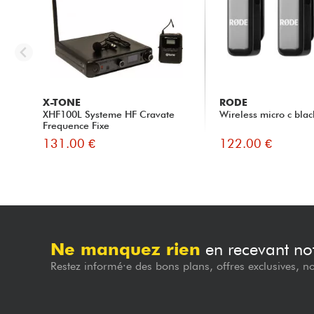
X-TONE
RODE
XHF100L Systeme HF Cravate
Wireless micro c blac
Frequence Fixe
131.00 €
122.00 €
Ne manquez rien
en recevant not
Restez informé·e des bons plans, offres exclusives, n