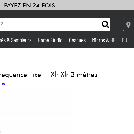
PAYEZ EN 24 FOIS
hés & Sampleurs
Home Studio
Casques
Micros & HF
DJ
Amplis & Effets
Home Studio
quence Fixe + Xlr Xlr 3 mètres
ires
DJ
Batteries & Percu
Eveil Musical