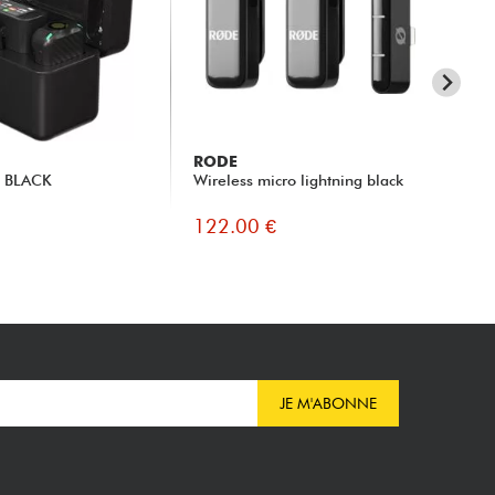
RODE
RO
O BLACK
Wireless micro lightning black
Wir
122.00 €
12
JE M'ABONNE