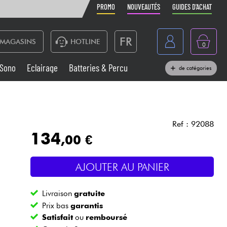
PROMO
NOUVEAUTÉS
GUIDES D'ACHAT
FR
MAGASINS
HOTLINE
0
Belgique
Sono
Eclairage
Batteries & Percu
de catégories
België
Claviers & Pianos
España
Casques
Deutschland
Ref : 92088
134
,00 €
Nederland
Sono
English
AJOUTER AU PANIER
Vents
Livraison
gratuite
Câbles & Access.
Prix bas
garantis
Satisfait
ou
remboursé