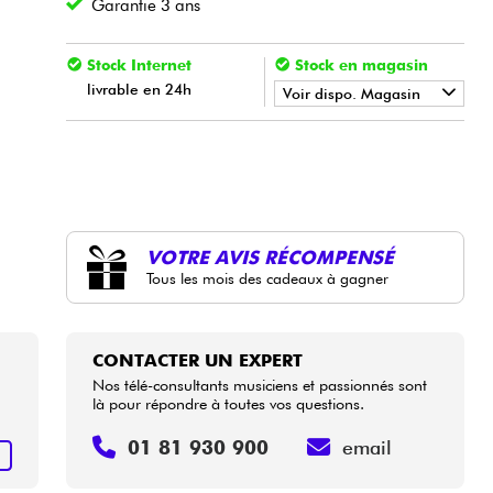
Garantie 3 ans
Stock Internet
Stock en magasin
livrable en 24h
Voir dispo. Magasin
•
Star
'
S
Music
BORDEAUX
•
Star
'
S
Music
BRUXELLES
•
Star
'
S
Music
LILLE
VOTRE AVIS RÉCOMPENSÉ
•
Tous les mois des cadeaux à gagner
Star
'
S
Music
LYON
•
Star
'
S
Music
PARIS
CONTACTER UN EXPERT
•
Nos télé-consultants musiciens et passionnés sont
Star
'
S
Music
TOULOUSE
là pour répondre à toutes vos questions.
01 81 930 900
email
+