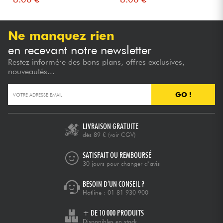
Ne manquez rien
en recevant notre newsletter
Restez informé·e des bons plans, offres exclusives,
nouveautés...
GO !
LIVRAISON GRATUITE
dès 89 €
(voir CGV)
SATISFAIT OU REMBOURSÉ
30 jours pour changer d’avis
BESOIN D’UN CONSEIL ?
Hotline :
01 81 930 900
+ DE 10 000 PRODUITS
Disponibles en stock