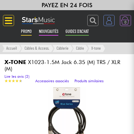
PAYEZ EN 24 FOIS
0
PROMO
NOUVEAUTÉS
GUIDES D'ACHAT
Langue
Accueil
Câbles & Access.
Câblerie
Câble
X-tone
Guitares & Basses
X-TONE
X1023-1.5M Jack 6.35 (M) TRS / XLR
(M)
Amplis & Effets
Lire les avis (2)
★
★
★
★
★
★
★
★
★
★
Accessoires associés
Produits similaires
Claviers & Pianos
Synthés & Sampleurs
Home Studio