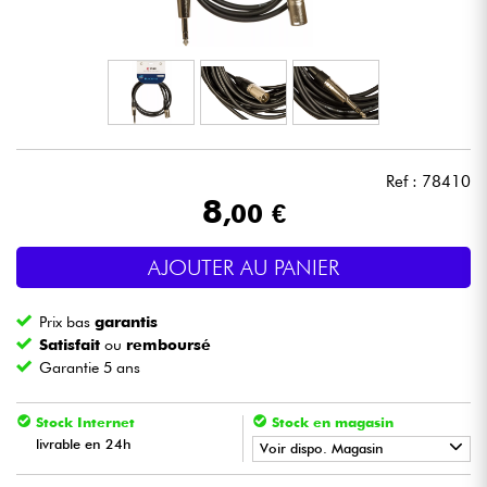
Casques
Micros & HF
DJ
Ref : 78410
Sono
8
,00 €
Eclairage
AJOUTER AU PANIER
Batteries & Percu
Prix bas
garantis
Satisfait
ou
remboursé
Vents
Garantie 5 ans
Stock Internet
Stock en magasin
Violons & Quatuor
livrable en 24h
Voir dispo. Magasin
Eveil Musical