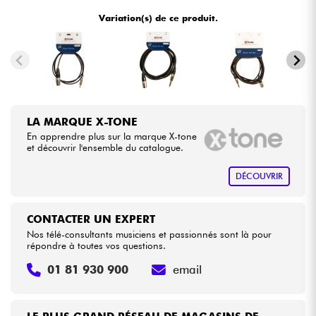
•
Star
'
S
Music
BORDEAUX
Variation(s) de ce produit.
•
Câbles & Access.
Star
'
S
Music
BRUXELLES
•
Star
'
S
Music
LILLE
HiFi
•
Star
'
S
Music
LYON
Packs
LA MARQUE X-TONE
•
Star
'
S
Music
PARIS
En apprendre plus sur la marque X-tone
Voir nos marques
et découvrir l'ensemble du catalogue.
•
Star
'
S
Music
TOULOUSE
DÉCOUVRIR
CONTACTER UN EXPERT
Nos télé-consultants musiciens et passionnés sont là pour
répondre à toutes vos questions.
01 81 930 900
email