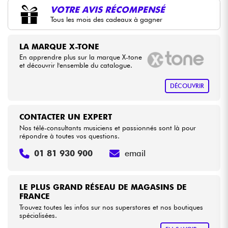
•
Star
'
S
Music
BORDEAUX
VOTRE AVIS RÉCOMPENSÉ
Tous les mois des cadeaux à gagner
•
Câbles & Access.
Star
'
S
Music
BRUXELLES
•
LA MARQUE X-TONE
Star
'
S
Music
LILLE
HiFi
En apprendre plus sur la marque X-tone
et découvrir l'ensemble du catalogue.
•
Star
'
S
Music
LYON
Packs
DÉCOUVRIR
•
Star
'
S
Music
TOULOUSE
Voir nos marques
CONTACTER UN EXPERT
Nos télé-consultants musiciens et passionnés sont là pour
répondre à toutes vos questions.
01 81 930 900
email
LE PLUS GRAND RÉSEAU DE MAGASINS DE
FRANCE
Trouvez toutes les infos sur nos superstores et nos boutiques
spécialisées.