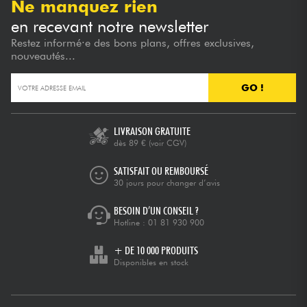
Ne manquez rien
en recevant notre newsletter
Restez informé·e des bons plans, offres exclusives,
nouveautés...
GO !
LIVRAISON GRATUITE
dès 89 €
(voir CGV)
SATISFAIT OU REMBOURSÉ
30 jours pour changer d’avis
BESOIN D’UN CONSEIL ?
Hotline :
01 81 930 900
+ DE 10 000 PRODUITS
Disponibles en stock