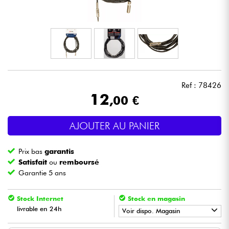
Casques
Micros & HF
DJ
Ref : 78426
Sono
12
,00 €
Eclairage
AJOUTER AU PANIER
Batteries & Percu
Prix bas
garantis
Satisfait
ou
remboursé
Vents
Garantie 5 ans
Stock Internet
Stock en magasin
Violons & Quatuor
livrable en 24h
Voir dispo. Magasin
Eveil Musical