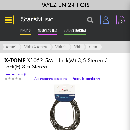
PAYEZ EN 24 FOIS
0
PROMO
NOUVEAUTÉS
GUIDES D'ACHAT
Langue
Accueil
Câbles & Access.
Câblerie
Câble
X-tone
Guitares & Basses
X-TONE
X1062-5M - Jack(M) 3,5 Stereo /
Jack(F) 3,5 Stereo
Amplis & Effets
Lire les avis (0)
★
★
★
★
★
★
★
★
★
★
Accessoires associés
Produits similaires
Claviers & Pianos
Synthés & Sampleurs
Home Studio