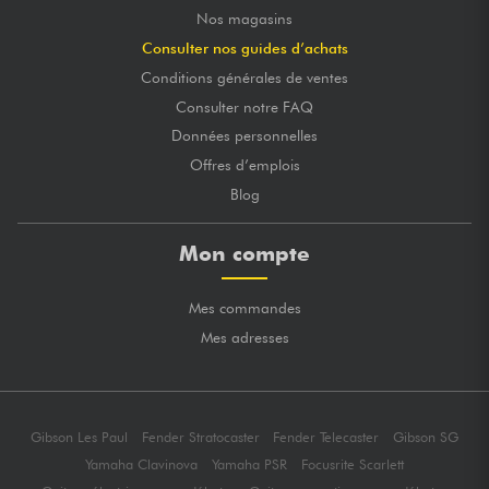
Nos magasins
Consulter nos guides d’achats
Conditions générales de ventes
Consulter notre FAQ
Données personnelles
Offres d’emplois
Blog
Mon compte
Mes commandes
Mes adresses
Gibson Les Paul
Fender Stratocaster
Fender Telecaster
Gibson SG
Yamaha Clavinova
Yamaha PSR
Focusrite Scarlett