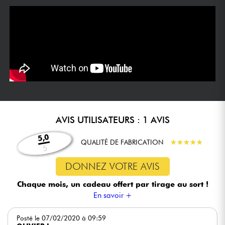
AVIS UTILISATEURS : 1 AVIS
5,0
QUALITÉ DE FABRICATION
★
★
★
★
★
★
★
★
★
★
5
DONNEZ VOTRE AVIS
Chaque mois, un cadeau offert
par tirage au sort !
En savoir +
Posté le 07/02/2020 à 09:59