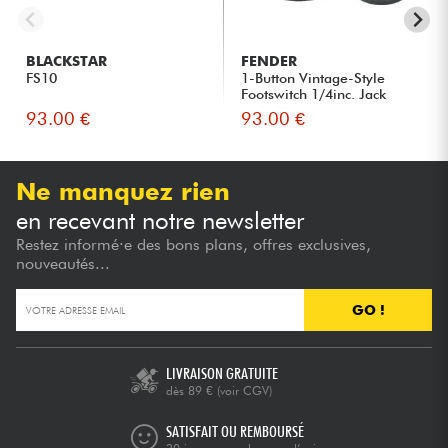
BLACKSTAR
FENDER
FS10
1-Button Vintage-Style
Footswitch 1/4inc. Jack
93.00 €
93.00 €
Ne manquez rien
en recevant notre newsletter
Restez informé·e des bons plans, offres exclusives,
nouveautés...
GO !
LIVRAISON GRATUITE
dès 89 €
(voir CGV)
SATISFAIT OU REMBOURSÉ