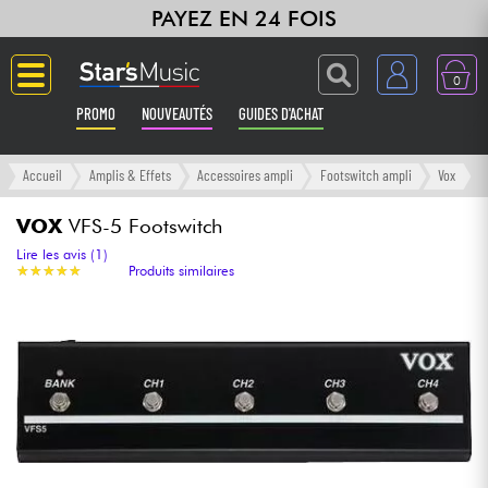
PAYEZ EN 24 FOIS
0
PROMO
NOUVEAUTÉS
GUIDES D'ACHAT
Langue
Accueil
Amplis & Effets
Accessoires ampli
Footswitch ampli
Vox
Guitares & Basses
VOX
VFS-5 Footswitch
Lire les avis (1)
★
★
★
★
★
★
★
★
★
★
Produits similaires
Amplis & Effets
Claviers & Pianos
Synthés & Sampleurs
Home Studio