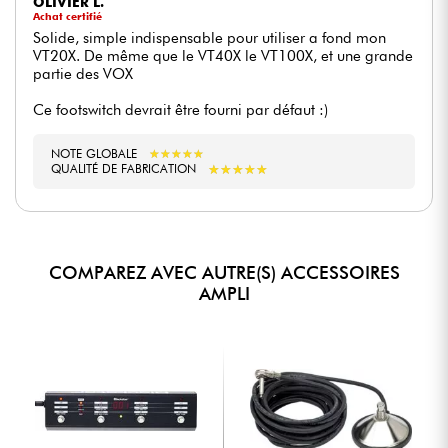
OLIVIER L.
Achat certifié
Solide, simple indispensable pour utiliser a fond mon
VT20X. De même que le VT40X le VT100X, et une grande
partie des VOX
Ce footswitch devrait être fourni par défaut :)
NOTE GLOBALE
★
★
★
★
★
★
★
★
★
★
★
★
★
★
★
★
★
★
★
★
QUALITÉ DE FABRICATION
COMPAREZ AVEC AUTRE(S) ACCESSOIRES
AMPLI