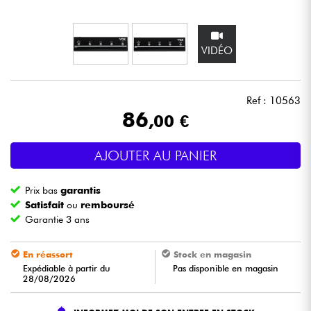
Casques
VIDÉO
Micros & HF
DJ
Ref : 10563
86
,00 €
Sono
AJOUTER AU PANIER
Eclairage
Prix bas
garantis
Batteries & Percu
Satisfait
ou
remboursé
Garantie 3 ans
Vents
En réassort
Stock en magasin
Expédiable à partir du
Pas disponible en magasin
Violons & Quatuor
28/08/2026
Eveil Musical