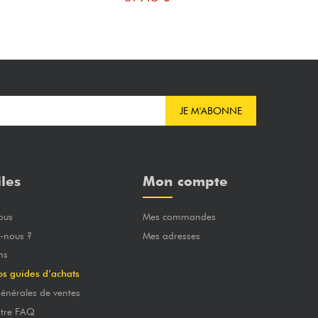
JE M'ABONNE
iles
Mon compte
ous
Mes commandes
-nous ?
Mes adresses
ns
os guides d’achats
énérales de ventes
otre FAQ