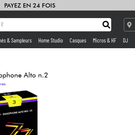
PAYEZ EN 24 FOIS
hés & Sampleurs
Home Studio
Casques
Micros & HF
DJ
HiFi
Packs
Voir nos marques
Amplis & Effets
Home Studio
ophone Alto n.2
ires
DJ
Batteries & Percu
Eveil Musical