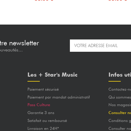
re newsletter
ouveautés...
Les + Star's Music
Infos ut
Paiement sécurisé
Contactez-n
Paiement par mandat administratif
Qui sommes
Pass Culture
Nos magasi
Garantie 3 ans
Consulter n
Satisfait ou remboursé
Conditions g
Livraison en 24H*
Consulter n