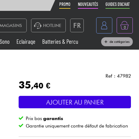
PROMO
NOUVEAUTÉS
GUIDES D'ACHAT
FR
MAGASINS
HOTLINE
0
Belgique
Sono
Eclairage
Batteries & Percu
de catégories
België
Claviers & Pianos
España
Casques
Deutschland
Ref : 47982
35
,40 €
Nederland
Sono
English
AJOUTER AU PANIER
Vents
Prix bas
garantis
Câbles & Access.
Garantie uniquement contre défaut de fabrication