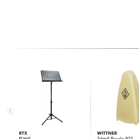
RTX
WITTNER
PUMX
Taktell Piccolo 832