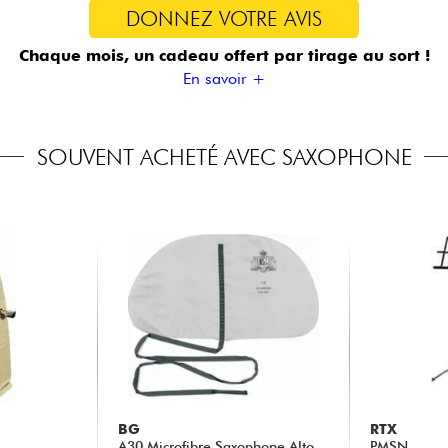
DONNEZ VOTRE AVIS
Chaque mois, un cadeau offert
par tirage au sort !
En savoir +
SOUVENT ACHETÉ AVEC SAXOPHONE
BG
RTX
A30 Microfibre Saxophone Alto
PMSN