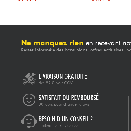
Ne manquez rien
en recevant not
Restez informé·e des bons plans, offres exclusives, n
LIVRAISON GRATUITE
dès 89 €
(voir CGV)
SATISFAIT OU REMBOURSÉ
30 jours pour changer d’avis
BESOIN D’UN CONSEIL ?
Hotline :
01 81 930 900