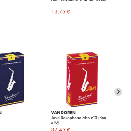
13.75 €
31
N
VANDOREN
V
Java Saxophone Alto n°3 (Box
SR
x10)
37.45 €
33