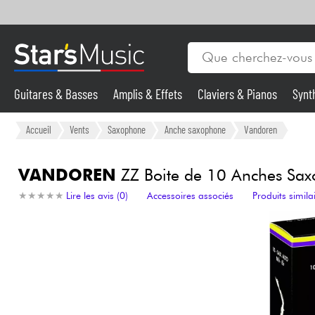
Guitares & Basses
Amplis & Effets
Claviers & Pianos
Synt
Vents
Violons & Quatuor
Eveil Musical
Câbles & Access.
Guitares & Basses
Accueil
Vents
Saxophone
Anche saxophone
Vandoren
Synthés & Sampleurs
VANDOREN
ZZ Boite de 10 Anches Sax
★
★
★
★
★
★
★
★
★
★
Lire les avis (0)
Accessoires associés
Produits simila
Micros & HF
Eclairage
Violons & Quatuor