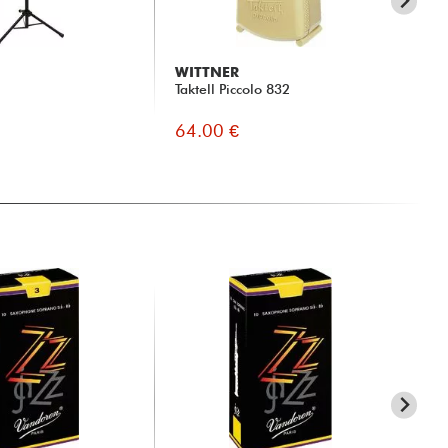
WITTNER
WI
Taktell Piccolo 832
Tak
64.00 €
63