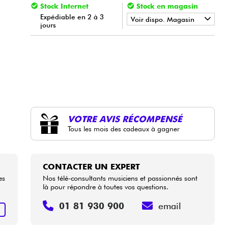
Stock Internet
Stock en magasin
Expédiable en 2 à 3
Voir dispo. Magasin
jours
•
Star
'
S
Music
TOULOUSE
VOTRE AVIS RÉCOMPENSÉ
Tous les mois des cadeaux à gagner
CONTACTER UN EXPERT
es
Nos télé-consultants musiciens et passionnés sont
là pour répondre à toutes vos questions.
01 81 930 900
email
R