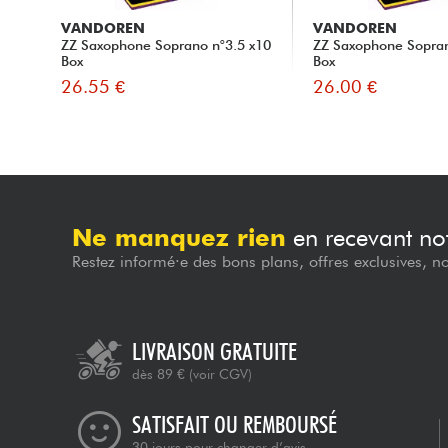
VANDOREN
VANDOREN
ZZ Saxophone Soprano n°3.5 x10
ZZ Saxophone Sopran
Box
Box
26.55 €
26.00 €
Ne manquez rien
en recevant not
Restez informé·e des bons plans, offres exclusives, n
LIVRAISON GRATUITE
dès 89 €
(voir CGV)
SATISFAIT OU REMBOURSÉ
30 jours pour changer d’avis