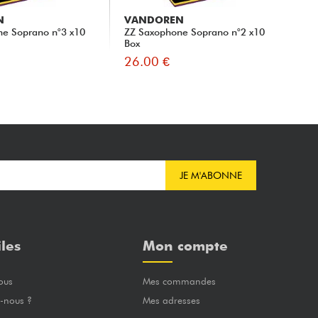
N
VANDOREN
V
ne Soprano n°3 x10
ZZ Saxophone Soprano n°2 x10
Ja
Box
(Bo
26.00 €
26
JE M'ABONNE
iles
Mon compte
ous
Mes commandes
-nous ?
Mes adresses