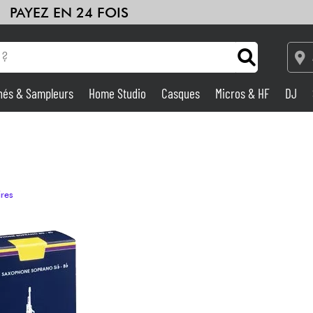
PAYEZ EN 24 FOIS
hés & Sampleurs
Home Studio
Casques
Micros & HF
DJ
Amplis & Effets
Home Studio
ires
DJ
Batteries & Percu
Eveil Musical