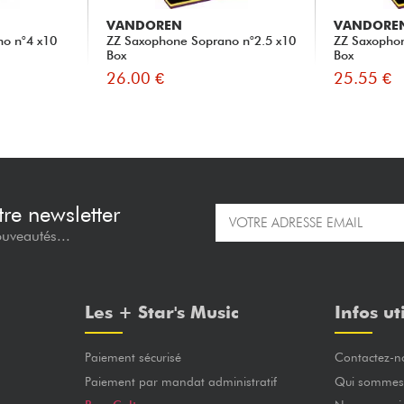
VANDOREN
VANDORE
o n°4 x10
ZZ Saxophone Soprano n°2.5 x10
ZZ Saxopho
Box
Box
26.00 €
25.55 €
re newsletter
ouveautés...
Les + Star's Music
Infos ut
Paiement sécurisé
Contactez-n
Paiement par mandat administratif
Qui sommes