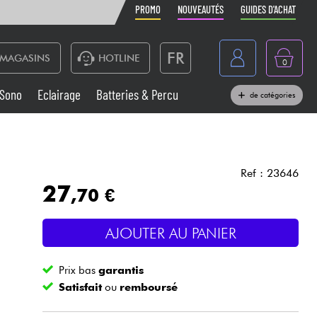
PROMO
NOUVEAUTÉS
GUIDES D'ACHAT
FR
MAGASINS
HOTLINE
0
Belgique
Sono
Eclairage
Batteries & Percu
de catégories
België
Claviers & Pianos
España
Casques
Deutschland
Ref : 23646
27
,70 €
Nederland
Sono
English
AJOUTER AU PANIER
Vents
Prix bas
garantis
Câbles & Access.
Satisfait
ou
remboursé