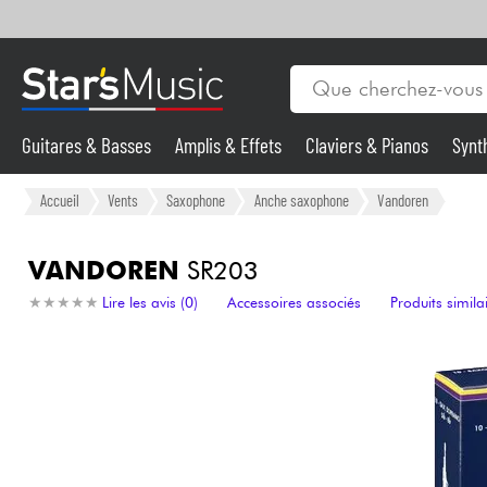
Guitares & Basses
Amplis & Effets
Claviers & Pianos
Synt
Vents
Guitares & Basses
Accueil
Vents
Saxophone
Anche saxophone
Vandoren
Synthés & Sampleurs
VANDOREN
SR203
★
★
★
★
★
★
★
★
★
★
Lire les avis (0)
Accessoires associés
Produits simila
Micros & HF
Eclairage
Violons & Quatuor