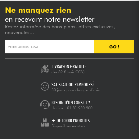
Ne manquez rien
en recevant notre newsletter
Restez informé·e des bons plans, offres exclusives,
nouveautés...
GO !
LIVRAISON GRATUITE
dès 89 €
(voir CGV)
SATISFAIT OU REMBOURSÉ
30 jours pour changer d’avis
BESOIN D’UN CONSEIL ?
Hotline :
01 81 930 900
+ DE 10 000 PRODUITS
Disponibles en stock