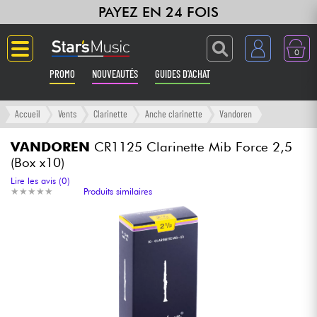
PAYEZ EN 24 FOIS
0
PROMO
NOUVEAUTÉS
GUIDES D'ACHAT
Langue
Accueil
Vents
Clarinette
Anche clarinette
Vandoren
Guitares & Basses
VANDOREN
CR1125 Clarinette Mib Force 2,5
(Box x10)
Amplis & Effets
Lire les avis (0)
★
★
★
★
★
★
★
★
★
★
Produits similaires
Claviers & Pianos
Synthés & Sampleurs
Home Studio