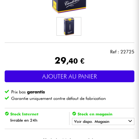
Casques
Micros & HF
DJ
Ref : 22725
Sono
29
,40 €
Eclairage
AJOUTER AU PANIER
Batteries & Percu
Prix bas
garantis
Garantie uniquement contre défaut de fabrication
Vents
Stock Internet
Stock en magasin
livrable en 24h
Violons & Quatuor
Voir dispo. Magasin
•
Star
'
S
Music
LILLE
Eveil Musical