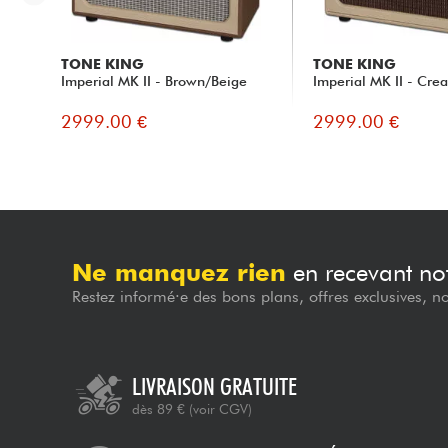
TONE KING
TONE KING
Imperial MK II - Brown/Beige
Imperial MK II - Cre
2999.00 €
2999.00 €
Ne manquez rien
en recevant not
Restez informé·e des bons plans, offres exclusives, n
LIVRAISON GRATUITE
dès 89 €
(voir CGV)