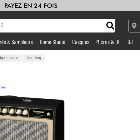
PAYEZ EN 24 FOIS
hés & Sampleurs
Home Studio
Casques
Micros & HF
DJ
Amplis & Effets
trique combo
Tone king
Home Studio
ires
DJ
Batteries & Percu
Eveil Musical