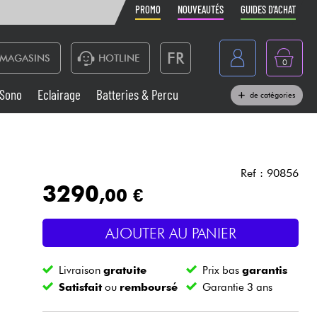
PROMO
NOUVEAUTÉS
GUIDES D'ACHAT
FR
MAGASINS
HOTLINE
0
Belgique
Sono
Eclairage
Batteries & Percu
de catégories
België
Claviers & Pianos
España
Casques
Deutschland
Ref : 90856
3290
,00 €
Nederland
Sono
English
AJOUTER AU PANIER
Vents
Livraison
gratuite
Prix bas
garantis
Câbles & Access.
Satisfait
ou
remboursé
Garantie 3 ans