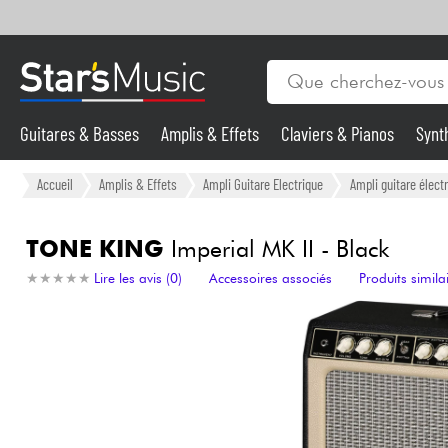
Guitares & Basses
Amplis & Effets
Claviers & Pianos
Synt
Vents
Guitares & Basses
Accueil
Amplis & Effets
Ampli Guitare Electrique
Ampli guitare élec
Synthés & Sampleurs
TONE KING
Imperial MK II - Black
★
★
★
★
★
★
★
★
★
★
Lire les avis (0)
Accessoires associés
Produits simila
Micros & HF
Eclairage
Violons & Quatuor