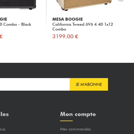
GIE
MESA BOOGIE
FE
0 Combo - Black
California Tweed 6V6 4:40 1x12
Ja
Combo
€
3199.00 €
29
JE M'ABONNE
iles
Mon compte
ous
Mes commandes