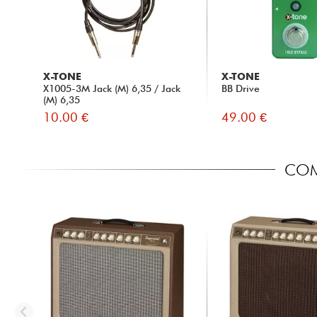
X-TONE
X-TONE
X1005-3M Jack (M) 6,35 / Jack
BB Drive
(M) 6,35
10.00 €
49.00 €
COMP