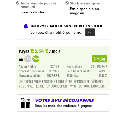
Indisponible pour le
Stock en magasin
moment
Pas disponible en
nous contacter
magasin
INFORMEZ MOI DE SON ENTREE EN STOCK
Je veux être notifié par email
Go
155.34 €
Payez
/ mois
12x
24x
en
Simuler
Apport initial:
137.08 €
Mensualités:
23 x 155.34 €
Montant financement:
3152.92 €
Coût financement:
419.9 €
Montant total dù:
3572.82 €
TAEG fixe:
13.6 %
UN CRÉDIT VOUS ENGAGE ET DOIT ÊTRE REMBOURSÉ. VÉRIFIEZ
VOS CAPACITÉS DE REMBOURSEMENT AVANT DE VOUS ENGAGER.
VOTRE AVIS RÉCOMPENSÉ
Tous les mois des cadeaux à gagner