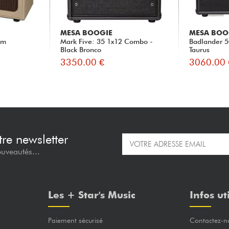
MESA BOOGIE
MESA BOO
am
Mark Five: 35 1x12 Combo -
Badlander 5
Black Bronco
Taurus
3350.00 €
3060.00 
re newsletter
ouveautés...
Les + Star's Music
Infos ut
Paiement sécurisé
Contactez-n