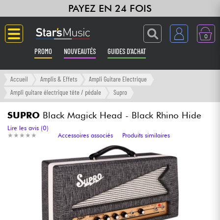
PAYEZ EN 24 FOIS
0
PROMO
NOUVEAUTÉS
GUIDES D'ACHAT
Langue
Accueil
Amplis & Effets
Ampli Guitare Electrique
Ampli guitare électrique tête / pédale
Supro
Guitares & Basses
SUPRO
Black Magick Head - Black Rhino Hide
Amplis & Effets
Lire les avis (0)
★
★
★
★
★
★
★
★
★
★
Accessoires associés
Produits similaires
Claviers & Pianos
Synthés & Sampleurs
Home Studio