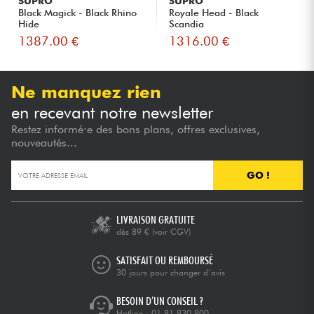
SUPRO
SUPRO
Black Magick - Black Rhino
Royale Head - Black
Hide
Scandia
1387.00 €
1316.00 €
Ne manquez rien
en recevant notre newsletter
Restez informé·e des bons plans, offres exclusives,
nouveautés...
GO !
LIVRAISON GRATUITE
dès 89 €
(voir CGV)
SATISFAIT OU REMBOURSÉ
30 jours pour changer d’avis
BESOIN D’UN CONSEIL ?
Hotline :
01 81 930 900