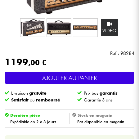
Casques
Micros & HF
VIDÉO
DJ
Ref : 98284
Sono
1199
,00 €
Eclairage
AJOUTER AU PANIER
Batteries & Percu
Livraison
gratuite
Prix bas
garantis
Satisfait
ou
remboursé
Garantie 3 ans
Vents
Dernière pièce
Stock en magasin
Violons & Quatuor
Expédiable en 2 à 3 jours
Pas disponible en magasin
Eveil Musical