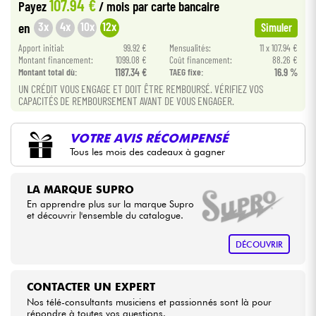
107.94 €
Payez
/ mois
par carte bancaire
3x
4x
10x
12x
en
Simuler
Câbles & Access.
Apport initial:
99.92 €
Mensualités:
11 x 107.94 €
Montant financement:
1099.08 €
Coût financement:
88.26 €
HiFi
Montant total dù:
1187.34 €
TAEG fixe:
16.9 %
UN CRÉDIT VOUS ENGAGE ET DOIT ÊTRE REMBOURSÉ. VÉRIFIEZ VOS
CAPACITÉS DE REMBOURSEMENT AVANT DE VOUS ENGAGER.
Packs
VOTRE AVIS RÉCOMPENSÉ
Voir nos marques
Tous les mois des cadeaux à gagner
LA MARQUE SUPRO
En apprendre plus sur la marque Supro
et découvrir l'ensemble du catalogue.
DÉCOUVRIR
CONTACTER UN EXPERT
Nos télé-consultants musiciens et passionnés sont là pour
répondre à toutes vos questions.