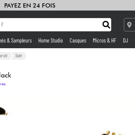
PAYEZ EN 24 FOIS
hés & Sampleurs
Home Studio
Casques
Micros & HF
DJ
Amplis & Effets
e str
Suhr
Home Studio
lack
ires
DJ
Batteries & Percu
Eveil Musical