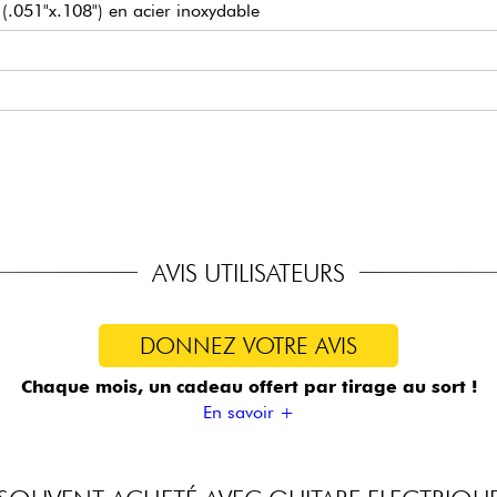
 (.051"x.108") en acier inoxydable
SA/SA/85
micros 5x positions
d Rose Original
AVIS UTILISATEURS
DONNEZ VOTRE AVIS
Chaque mois, un cadeau offert
par tirage au sort !
En savoir +