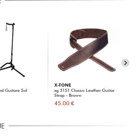
E
X-TONE
ER
nd Guitare Sol
xg 3151 Classic Leather Guitar
Ele
Strap - Brown
42
45.00 €
5.
UE