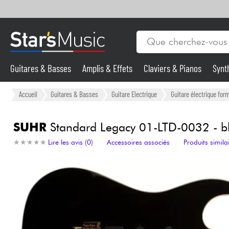
Guitares & Basses
Amplis & Effets
Claviers & Pianos
Synt
Vents
Guitares & Basses
Accueil
Guitares & Basses
Guitare Electrique
Guitare électrique form
Synthés & Sampleurs
SUHR
Standard Legacy 01-LTD-0032 - b
★
★
★
★
★
★
★
★
★
★
Lire les avis (0)
Accessoires associés
Produits simila
Micros & HF
Eclairage
Violons & Quatuor