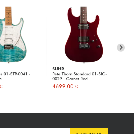
SUHR
SU
us 01-STP-0041 -
Pete Thorn Standard 01-SIG-
Sta
e
0029 - Garnet Red
#7
€
4699.00 €
44