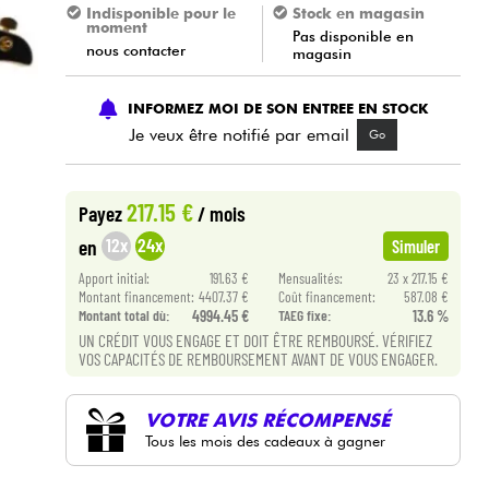
Indisponible pour le
Stock en magasin
moment
Pas disponible en
nous contacter
magasin
INFORMEZ MOI DE SON ENTREE EN STOCK
Je veux être notifié par email
Go
217.15 €
Payez
/ mois
12x
24x
en
Simuler
Apport initial:
191.63 €
Mensualités:
23 x 217.15 €
Montant financement:
4407.37 €
Coût financement:
587.08 €
Montant total dù:
4994.45 €
TAEG fixe:
13.6 %
UN CRÉDIT VOUS ENGAGE ET DOIT ÊTRE REMBOURSÉ. VÉRIFIEZ
VOS CAPACITÉS DE REMBOURSEMENT AVANT DE VOUS ENGAGER.
VOTRE AVIS RÉCOMPENSÉ
Tous les mois des cadeaux à gagner