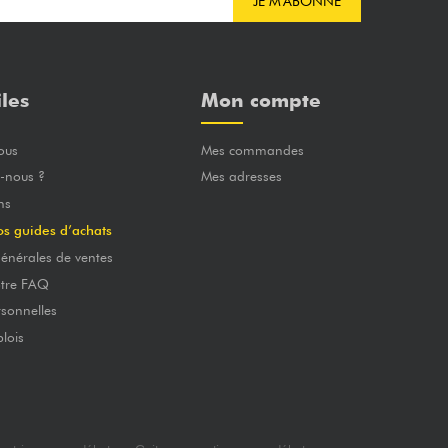
JE M'ABONNE
iles
Mon compte
ous
Mes commandes
-nous ?
Mes adresses
ns
os guides d’achats
énérales de ventes
otre FAQ
sonnelles
lois