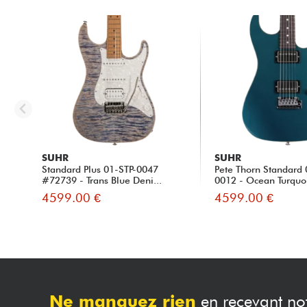
SUHR
SUHR
Standard Plus 01-STP-0047
Pete Thorn Standard
#72739 - Trans Blue Deni...
0012 - Ocean Turquoi
4599.00 €
4599.00 €
Ne manquez rien
en recevant not