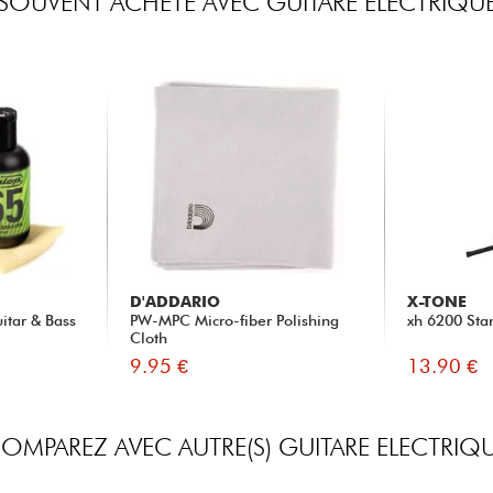
SOUVENT ACHETÉ AVEC GUITARE ELECTRIQU
D'ADDARIO
X-TONE
itar & Bass
PW-MPC Micro-fiber Polishing
xh 6200 Sta
Cloth
9.95 €
13.90 €
OMPAREZ AVEC AUTRE(S) GUITARE ELECTRIQ