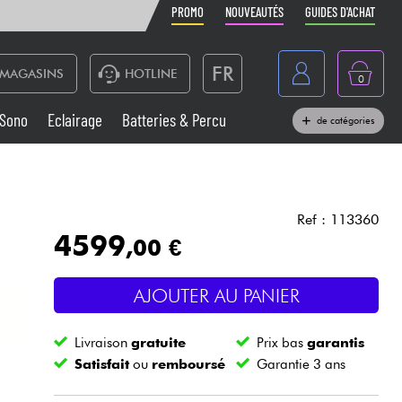
PROMO
NOUVEAUTÉS
GUIDES D'ACHAT
FR
MAGASINS
HOTLINE
0
Belgique
Sono
Eclairage
Batteries & Percu
de catégories
België
Claviers & Pianos
España
Casques
Deutschland
Ref : 113360
4599
,00 €
Nederland
Sono
English
AJOUTER AU PANIER
Vents
Livraison
gratuite
Prix bas
garantis
Câbles & Access.
Satisfait
ou
remboursé
Garantie 3 ans