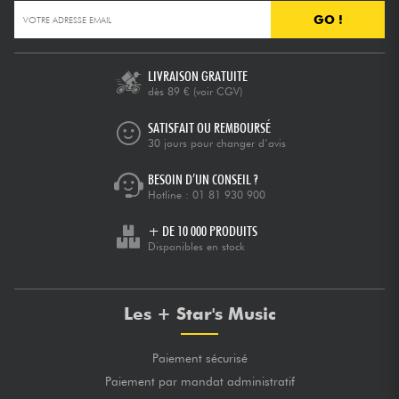
GO !
Câbles & Access.
LIVRAISON GRATUITE
HiFi
dès 89 €
(voir CGV)
SATISFAIT OU REMBOURSÉ
Packs
30 jours pour changer d’avis
BESOIN D’UN CONSEIL ?
Voir nos marques
Hotline :
01 81 930 900
+ DE 10 000 PRODUITS
Disponibles en stock
Les + Star's Music
Paiement sécurisé
Paiement par mandat administratif