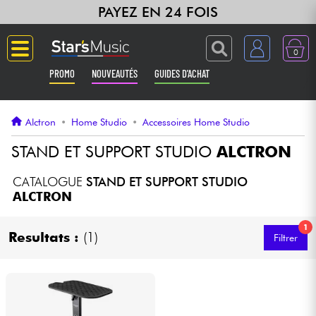
PAYEZ EN 24 FOIS
0
PROMO
NOUVEAUTÉS
GUIDES D'ACHAT
Langue
Alctron
•
Home Studio
•
Accessoires Home Studio
Guitares & Basses
STAND ET SUPPORT STUDIO
ALCTRON
Amplis & Effets
CATALOGUE
STAND ET SUPPORT STUDIO
ALCTRON
Claviers & Pianos
1
Resultats :
(1)
Filtrer
Synthés & Sampleurs
Home Studio