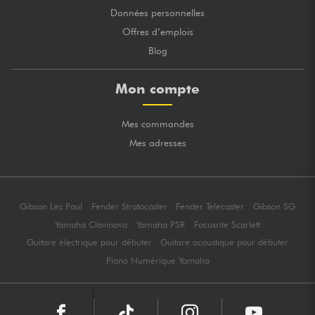
Données personnelles
Offres d’emplois
Blog
Mon compte
Mes commandes
Mes adresses
Gibson Les Paul
Fender Stratocaster
Fender Telecaster
Gibson SG
Yamaha Clavinova
Yamaha PSR
Focusrite Scarlett
Guitare électrique pour débuter
Guitare acoustique pour débuter
Piano Numérique Yamaha