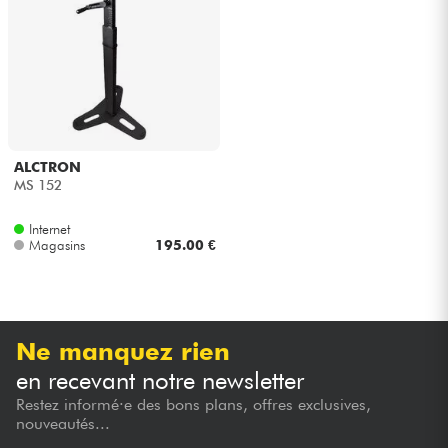
Casques
Micros & HF
DJ
ALCTRON
Sono
MS 152
Internet
Eclairage
Magasins
195.00 €
Batteries & Percu
Vents
Ne manquez rien
en recevant notre newsletter
Violons & Quatuor
Restez informé·e des bons plans, offres exclusives,
nouveautés...
Eveil Musical