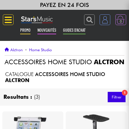
PAYEZ EN 24 FOIS
0
PROMO
NOUVEAUTÉS
GUIDES D'ACHAT
Langue
Alctron
•
Home Studio
Guitares & Basses
ACCESSOIRES HOME STUDIO
ALCTRON
Amplis & Effets
CATALOGUE
ACCESSOIRES HOME STUDIO
ALCTRON
Claviers & Pianos
1
Resultats :
(3)
Filtrer
Synthés & Sampleurs
Home Studio