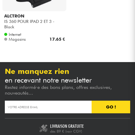
Câbles & Access.
ALCTRON
IS 360 POUR IPAD 2 ET 3 -
Black
HiFi
Internet
Magasins
17.65 €
Packs
Voir nos marques
Ne manquez rien
en recevant notre newsletter
Restez informé·e des bons plans, offres exclusives,
nouveautés...
GO !
LIVRAISON GRATUITE
dès 89 €
(voir CGV)