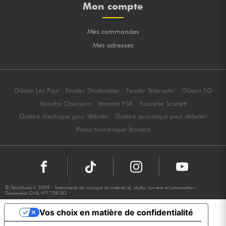
Mon compte
Mes commandes
Mes adresses
Gibson Les Paul
Fender Stratocaster
Fender Telecaster
Gibson SG
Yamaha Clavinova
Yamaha PSR
Focusrite Scarlett
Guitare électrique pour débuter
Guitare acoustique pour débuter
Piano Numérique Yamaha
© StarsMusic.fr 2009 - Instruments de musique et matériel dj, studio, lumière et sonorisation -
Déclaration CNIL N°1728182
Vos choix en matière de confidentialité