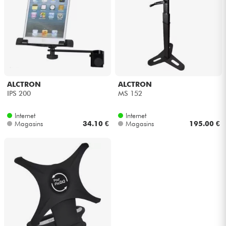
Casques
Micros & HF
DJ
ALCTRON
ALCTRON
Sono
IPS 200
MS 152
Internet
Internet
Eclairage
Magasins
34.10 €
Magasins
195.00 €
Batteries & Percu
Vents
Violons & Quatuor
Eveil Musical