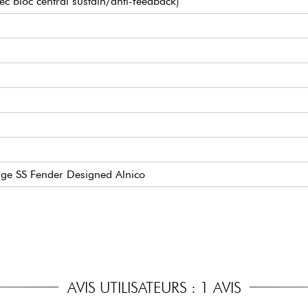
c bloc central sustain/anti-feedback)
age SS Fender Designed Alnico
dy Tele® Bridge
le
42 ou 009.046
AVIS UTILISATEURS : 1 AVIS