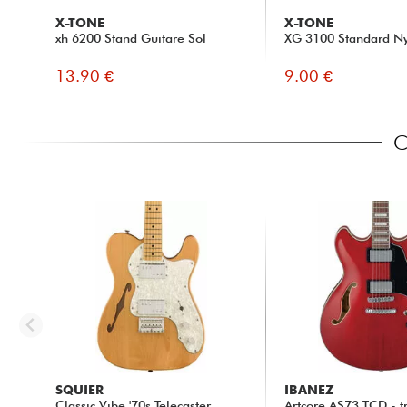
X-TONE
X-TONE
xh 6200 Stand Guitare Sol
XG 3100 Standard Ny
13.90 €
9.00 €
C
SQUIER
IBANEZ
Classic Vibe '70s Telecaster
Artcore AS73 TCD - t