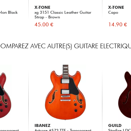
X-TONE
X-TONE
lon Black
xg 3151 Classic Leather Guitar
Capo
Strap - Brown
45.00 €
14.90 €
OMPAREZ AVEC AUTRE(S) GUITARE ELECTRIQ
IBANEZ
GUILD
ransparent
Artcore AS73 TTF - Transparent
Starfire I D