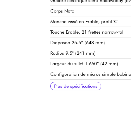
Guitare électrique semi-hollowbody (ave
Corps Nato
Manche vissé en Erable, profil 'C'
Touche Erable, 21 frettes narrow-tall
Diapason 25.5” (648 mm)
Radius 9.5" (241 mm)
Largeur du sillet 1.650” (42 mm)
Configuration de micros simple bobin
Master volume
Master Tone
Sélecteur micros 3 positions
Chevalet fixe 3-Saddle Strings-Thru-Bo
Mécaniques Squier Standard bain d'hui
Finition corps polyuréthane brillant
Finition manche polyuréthane brillant
Tirant de cordes recommandé : 009.0
Plus de spécifications