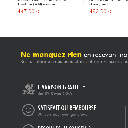
Thinline (MN) - natur...
cherry red
447.00 €
483.00 €
Ne manquez rien
en recevant not
Restez informé·e des bons plans, offres exclusives, n
LIVRAISON GRATUITE
dès 89 €
(voir CGV)
SATISFAIT OU REMBOURSÉ
30 jours pour changer d’avis