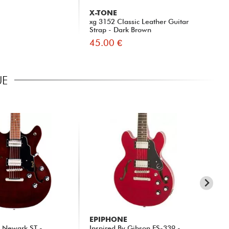
X-TONE
X-
xg 3152 Classic Leather Guitar
31
Strap - Dark Brown
45.00 €
15
UE
EPIPHONE
EP
C Newark ST -
Inspired By Gibson ES-339 -
Ins