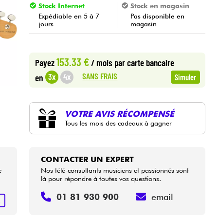
Stock Internet
Stock en magasin
Expédiable en 5 à 7
Pas disponible en
jours
magasin
153.33 €
Payez
/ mois
par carte bancaire
SANS FRAIS
3x
4x
en
Simuler
VOTRE AVIS RÉCOMPENSÉ
Tous les mois des cadeaux à gagner
CONTACTER UN EXPERT
e
Nos télé-consultants musiciens et passionnés sont
là pour répondre à toutes vos questions.
01 81 930 900
email
R