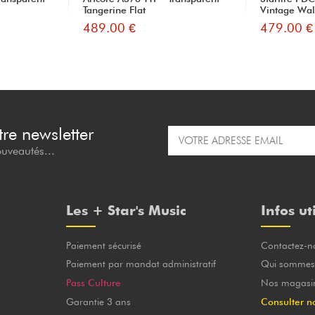
Tangerine Flat
Vintage Wal
489.00 €
479.00 €
re newsletter
ouveautés...
Les + Star's Music
Infos ut
Paiement sécurisé
Contactez-n
Paiement par mandat administratif
Qui sommes
Pass Culture
Nos magasi
Garantie 3 ans
Consulter n