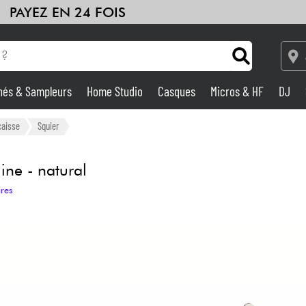
PAYEZ EN 24 FOIS
hés & Sampleurs
Home Studio
Casques
Micros & HF
DJ
Amplis & Effets
caisse
Squier
Home Studio
ine - natural
ires
DJ
Batteries & Percu
Eveil Musical