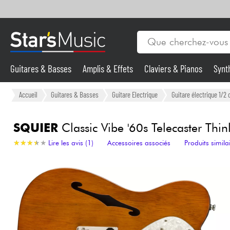
Guitares & Basses
Amplis & Effets
Claviers & Pianos
Synt
Vents
Guitares & Basses
Accueil
Guitares & Basses
Guitare Electrique
Guitare électrique 1/2 
Synthés & Sampleurs
SQUIER
Classic Vibe '60s Telecaster Thinl
★
★
★
★
★
★
★
★
★
★
Lire les avis (1)
Accessoires associés
Produits simila
Micros & HF
Eclairage
Violons & Quatuor