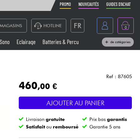
PROMO
NOUVEAUTÉS
GUIDES D'ACHAT
FR
MAGASINS
HOTLINE
0
Belgique
Sono
Eclairage
Batteries & Percu
de catégories
België
Claviers & Pianos
España
Casques
Deutschland
Ref : 87605
460
,00 €
Nederland
Sono
English
AJOUTER AU PANIER
Vents
Livraison
gratuite
Prix bas
garantis
Câbles & Access.
Satisfait
ou
remboursé
Garantie 5 ans