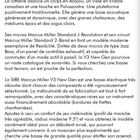
La lutherie associe un corps en Acajou, un vissé en Erable
canadien et une touche en Palissandre. Une plateforme
positivement traditionnelle. Elle génère une base acoustique
généreuse et dynamique, avec des graves chaleureux, des
médiums épais et des aigus clairs.
Ses micros Marcus Miller Standard J-Revolution et son circuit
Marcus Miller Standard 2-Band en font un modèle moderne
exemplaire de flexibilité. Dotée de deux micros de type Jazz
Bass, d'un panel de contrôles exhaustif, et capable de
commuter d'un mode actif à passif, la V3 New Gen pourvoie
un vaste catalogue de sonorités. Si vous cherchez une basse
tout-terrain, on est proche de la perfection.
La SIRE Marcus Miller V3 New Gen est une basse électrique très
aboutie dont chacun des composants a été rigoureusement
sélectionné. La méticulosité de sa fabrication est tout à fait
remarquable, avec des caractéristiques rares sur un instrument
aussi financièrement abordable (bordures de frettes
chanfreinées).
Ajoutez à ceci un confort de jeu indéniable (profil de manche
très agréable, radius moderne 9.5") et vous obtenez le modèle
carrément idéal pour un débutant avisé, qui pourrait
également convenir à un musicien plus expérimenté qui
cherche une basse de grande qualité pour étoffer son arsenal.