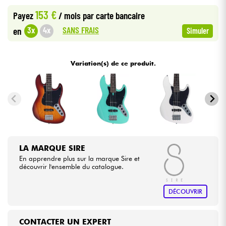
153 €
Payez
/ mois
par carte bancaire
Câbles & Access.
SANS FRAIS
3x
4x
en
Simuler
HiFi
Variation(s) de ce produit.
Packs
Voir nos marques
LA MARQUE SIRE
En apprendre plus sur la marque Sire et
découvrir l'ensemble du catalogue.
DÉCOUVRIR
CONTACTER UN EXPERT