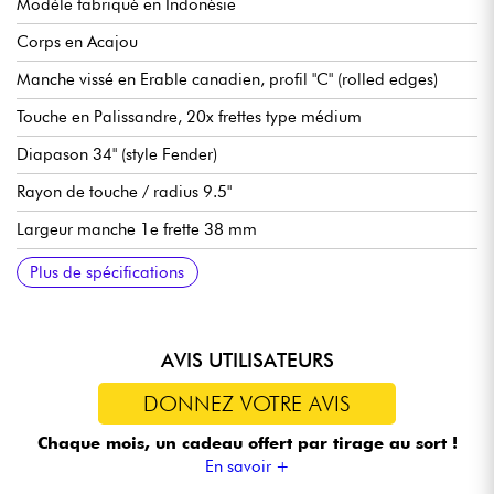
Modèle fabriqué en Indonésie
Corps en Acajou
Manche vissé en Erable canadien, profil "C" (rolled edges)
Touche en Palissandre, 20x frettes type médium
Diapason 34" (style Fender)
Rayon de touche / radius 9.5"
Largeur manche 1e frette 38 mm
Micros Sire Standard J-Revolution Pickup set
Sire Standard 2-Band Preamp, débrayable active/passive (18v
Volume
Tonalité
Balance micros
Aigus
Basse (push / pull pour modes actif ou passif)
Chevalet Sire Standard Bass Bridge with Body Thru Hole
Mécaniques Sire Standard Open Gear
Finition corps brillant
Finition manche satin
Plus de spécifications
via 2x piles 9v)
AVIS UTILISATEURS
DONNEZ VOTRE AVIS
Chaque mois, un cadeau offert
par tirage au sort !
En savoir +