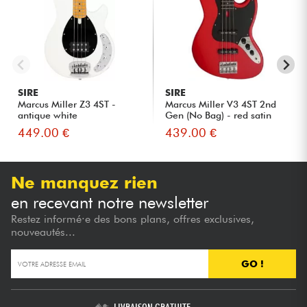
SIRE
SIRE
Marcus Miller Z3 4ST -
Marcus Miller V3 4ST 2nd
antique white
Gen (No Bag) - red satin
449.00 €
439.00 €
Ne manquez rien
en recevant notre newsletter
Restez informé·e des bons plans, offres exclusives,
nouveautés...
GO !