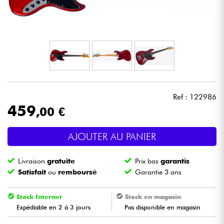
Casques
Micros & HF
DJ
Sono
Ref : 122986
459
,00 €
Eclairage
AJOUTER AU PANIER
Batteries & Percu
Livraison
gratuite
Prix bas
garantis
Vents
Satisfait
ou
remboursé
Garantie 3 ans
Violons & Quatuor
Stock Internet
Stock en magasin
Expédiable en 2 à 3 jours
Pas disponible en magasin
Eveil Musical