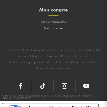
Mon compte
Mes commandes
Mes adresses
Gibson Les Paul
Fender Stratocaster
Fender Telecaster
Gibson SG
Yamaha Clavinova
Yamaha PSR
Focusrite Scarlett
Guitare électrique pour débuter
Guitare acoustique pour débuter
Piano Numérique Yamaha
© StarsMusic.fr 2009 - Instruments de musique et matériel dj, studio, lumière et sonorisation -
Déclaration CNIL N°1728182