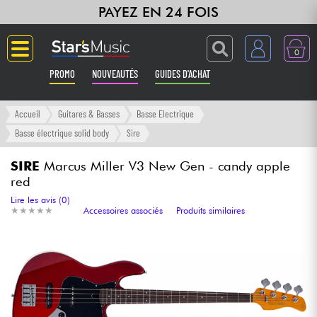
PAYEZ EN 24 FOIS
0
PROMO
NOUVEAUTÉS
GUIDES D'ACHAT
Langue
Accueil
Guitares & Basses
Basse Electrique
Basse électrique solid body
Sire
Guitares & Basses
SIRE
Marcus Miller V3 New Gen - candy apple
red
Amplis & Effets
Lire les avis (0)
★
★
★
★
★
★
★
★
★
★
Accessoires associés
Produits similaires
Claviers & Pianos
Synthés & Sampleurs
Home Studio