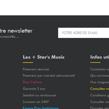
re newsletter
ouveautés...
Les + Star's Music
Infos ut
Paiement sécurisé
Contactez-n
Paiement par mandat administratif
Qui sommes
Pass Culture
Nos magasi
Garantie 3 ans
Consulter n
Satisfait ou remboursé
Conditions g
Livraison en 24H*
Consulter n
Espace Pros-Institutions
Données per