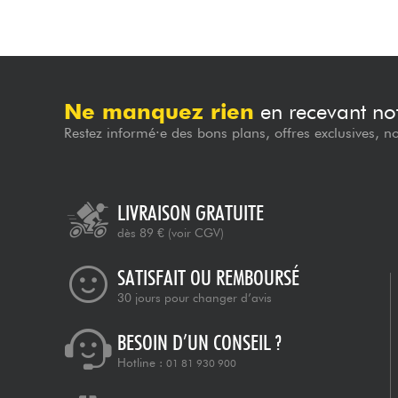
Ne manquez rien
en recevant not
Restez informé·e des bons plans, offres exclusives, n
LIVRAISON GRATUITE
dès 89 €
(voir CGV)
SATISFAIT OU REMBOURSÉ
30 jours pour changer d’avis
BESOIN D’UN CONSEIL ?
Hotline :
01 81 930 900