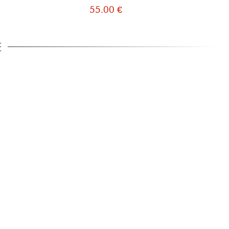
55.00 €
15
E