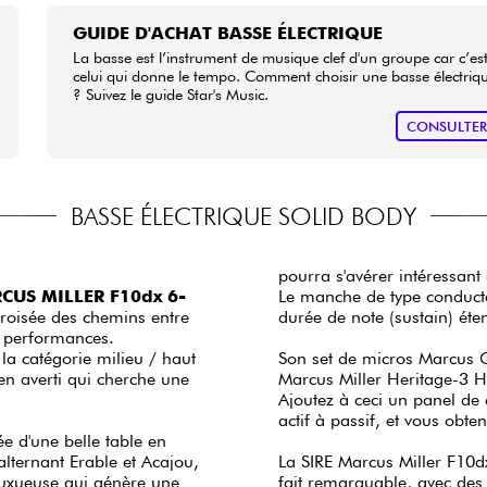
GUIDE D'ACHAT BASSE ÉLECTRIQUE
La basse est l’instrument de musique clef d'un groupe car c’es
celui qui donne le tempo. Comment choisir une basse électriq
? Suivez le guide Star's Music.
CONSULTE
BASSE ÉLECTRIQUE SOLID BODY
pourra s'avérer intéressant
CUS MILLER F10dx 6-
Le manche de type conducteu
croisée des chemins entre
durée de note (sustain) ét
 / performances.
la catégorie milieu / haut
Son set de micros Marcus C
n averti qui cherche une
Marcus Miller Heritage-3 H
Ajoutez à ceci un panel de
actif à passif, et vous obte
e d'une belle table en
lternant Erable et Acajou,
La SIRE Marcus Miller F10dx 
fait remarquable, avec des