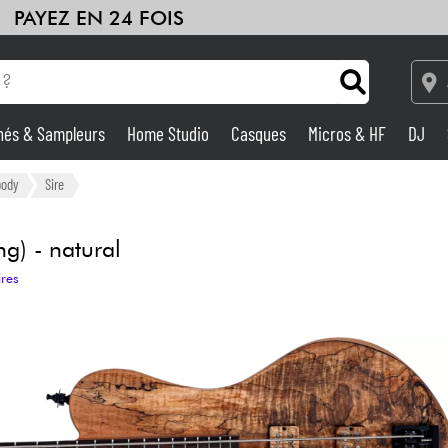
PAYEZ EN 24 FOIS
hés & Sampleurs
Home Studio
Casques
Micros & HF
DJ
Amplis & Effets
body
Sire
Home Studio
g) - natural
ires
DJ
Batteries & Percu
Eveil Musical