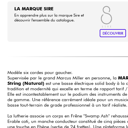
LA MARQUE SIRE
En apprendre plus sur la marque Sire et
découvrir l'ensemble du catalogue.
DÉCOUVRIR
Modèle six cordes pour gaucher.
Supervisée par le grand Marcus Miller en personne, la
MAR
String (Natural)
est une basse électrique solid body à la 
tradition et modernité qui excelle en terme de rapport tarif
Elle est incontestablement sur le podium des instruments de 
de gamme. Une référence carrément idéale pour un musicie
basse tout-terrain de grade professionnel à un tarif réaliste.
La lutherie associe un corps en Frêne "Swamp Ash" rehaussé
Erable coti, un manche conducteur constitué de cinq pièces a
une touche en Ebène (sertie de 24 frettes). Une plateforme luxueuse qui génère une