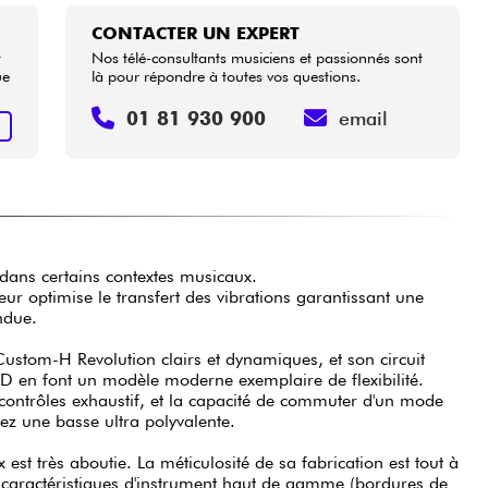
CONTACTER UN EXPERT
t
Nos télé-consultants musiciens et passionnés sont
ue
là pour répondre à toutes vos questions.
01 81 930 900
email
R
 dans certains contextes musicaux.
r optimise le transfert des vibrations garantissant une
endue.
ustom-H Revolution clairs et dynamiques, et son circuit
D en font un modèle moderne exemplaire de flexibilité.
 contrôles exhaustif, et la capacité de commuter d'un mode
nez une basse ultra polyvalente.
est très aboutie. La méticulosité de sa fabrication est tout à
 caractéristiques d'instrument haut de gamme (bordures de