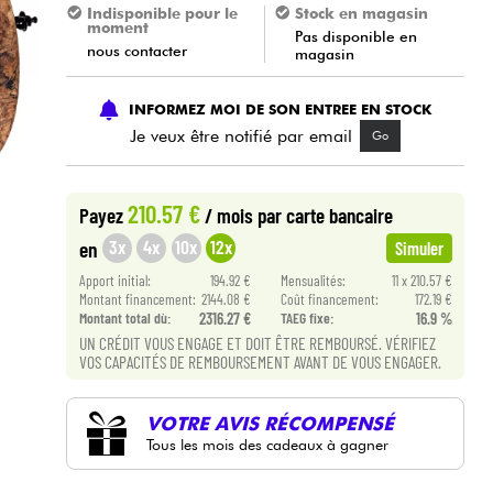
Indisponible pour le
Stock en magasin
moment
Pas disponible en
nous contacter
magasin
INFORMEZ MOI DE SON ENTREE EN STOCK
Je veux être notifié par email
Go
210.57 €
Payez
/ mois
par carte bancaire
3x
4x
10x
12x
en
Simuler
Apport initial:
194.92 €
Mensualités:
11 x 210.57 €
Montant financement:
2144.08 €
Coût financement:
172.19 €
Montant total dù:
2316.27 €
TAEG fixe:
16.9 %
UN CRÉDIT VOUS ENGAGE ET DOIT ÊTRE REMBOURSÉ. VÉRIFIEZ
VOS CAPACITÉS DE REMBOURSEMENT AVANT DE VOUS ENGAGER.
VOTRE AVIS RÉCOMPENSÉ
Tous les mois des cadeaux à gagner