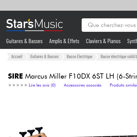
Guitares & Basses
Amplis & Effets
Claviers & Pianos
Synt
Vents
Guitares & Basses
Accueil
Guitares & Basses
Basse Electrique
Basse électrique solid 
Synthés & Sampleurs
SIRE
Marcus Miller F10DX 6ST LH (6-Strin
★
★
★
★
★
★
★
★
★
★
Lire les avis (0)
Accessoires associés
Produits simila
Micros & HF
Eclairage
Violons & Quatuor