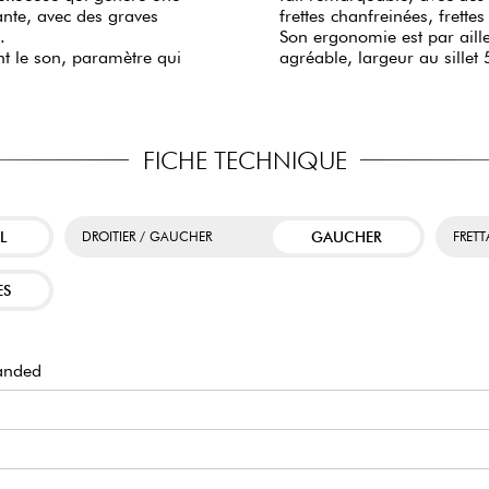
ante, avec des graves
frettes chanfreinées, frette
s.
Son ergonomie est par aille
t le son, paramètre qui
agréable, largeur au sillet
FICHE TECHNIQUE
L
GAUCHER
DROITIER / GAUCHER
FRET
ES
anded