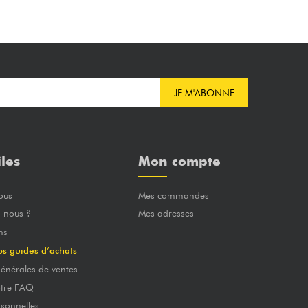
JE M'ABONNE
iles
Mon compte
ous
Mes commandes
-nous ?
Mes adresses
ns
os guides d’achats
énérales de ventes
otre FAQ
sonnelles