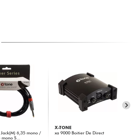
X-TONE
X-
Jack(M) 6,35 mono /
xa 9000 Boitier De Direct
31
5 mono S...