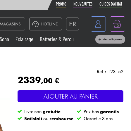
PROMO
NOUVEAUTÉS
GUIDES D'ACHAT
FR
MAGASINS
HOTLINE
0
Belgique
Sono
Eclairage
Batteries & Percu
de catégories
België
Claviers & Pianos
España
Casques
Deutschland
Ref : 123152
2339
,00 €
Nederland
Sono
English
AJOUTER AU PANIER
Vents
Livraison
gratuite
Prix bas
garantis
Câbles & Access.
Satisfait
ou
remboursé
Garantie 3 ans