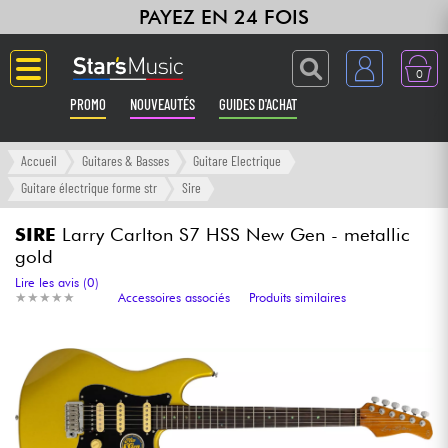
PAYEZ EN 24 FOIS
0
PROMO
NOUVEAUTÉS
GUIDES D'ACHAT
Langue
Accueil
Guitares & Basses
Guitare Electrique
Guitare électrique forme str
Sire
Guitares & Basses
SIRE
Larry Carlton S7 HSS New Gen - metallic
gold
Amplis & Effets
Lire les avis (0)
★
★
★
★
★
★
★
★
★
★
Accessoires associés
Produits similaires
Claviers & Pianos
Synthés & Sampleurs
Home Studio