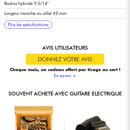
Radius hybride 9.5/14"
Largeur manche au sillet 42 mm
Sillet Graphtech
Set de micros simple-bobinage Sire LC H-S-S Pickup Set
Volume
Tonalité
Sélecteur micros 5x positions
Chevalet / vibrato traditionnel Sire Modern Tremolo
Mécaniques à blocage Sire Premium Locking
Finition brillant
Plus de spécifications
AVIS UTILISATEURS
DONNEZ VOTRE AVIS
Chaque mois, un cadeau offert
par tirage au sort !
En savoir +
SOUVENT ACHETÉ AVEC GUITARE ELECTRIQUE