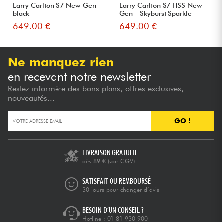
Larry Carlton S7 New Gen -
Larry Carlton S7 HSS New
black
Gen - Skyburst Sparkle
649.00 €
649.00 €
Ne manquez rien
en recevant notre newsletter
Restez informé·e des bons plans, offres exclusives,
nouveautés...
GO !
LIVRAISON GRATUITE
dès 89 €
(voir CGV)
SATISFAIT OU REMBOURSÉ
30 jours pour changer d’avis
BESOIN D’UN CONSEIL ?
Hotline :
01 81 930 900