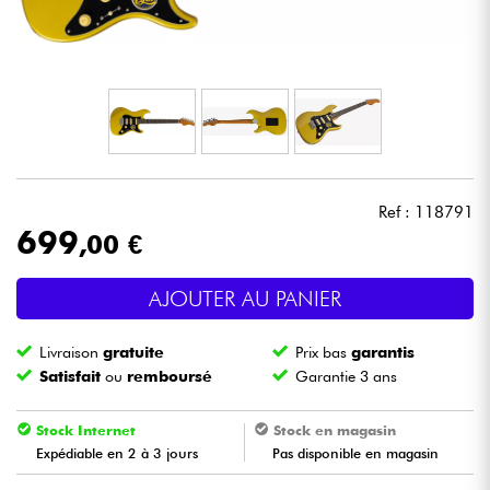
Casques
Micros & HF
DJ
Sono
Ref : 118791
699
,00 €
Eclairage
AJOUTER AU PANIER
Batteries & Percu
Livraison
gratuite
Prix bas
garantis
Vents
Satisfait
ou
remboursé
Garantie 3 ans
Violons & Quatuor
Stock Internet
Stock en magasin
Expédiable en 2 à 3 jours
Pas disponible en magasin
Eveil Musical