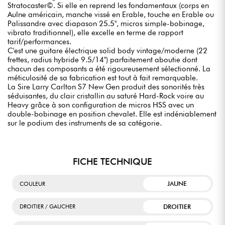
Stratocaster©. Si elle en reprend les fondamentaux (corps en
Aulne américain, manche vissé en Erable, touche en Erable ou
Palissandre avec diapason 25.5", micros simple-bobinage,
vibrato traditionnel), elle excelle en terme de rapport
tarif/performances.
C'est une guitare électrique solid body vintage/moderne (22
frettes, radius hybride 9.5/14") parfaitement aboutie dont
chacun des composants a été rigoureusement sélectionné. La
méticulosité de sa fabrication est tout à fait remarquable.
La Sire Larry Carlton S7 New Gen produit des sonorités très
séduisantes, du clair cristallin au saturé Hard-Rock voire au
Heavy grâce à son configuration de micros HSS avec un
double-bobinage en position chevalet. Elle est indéniablement
sur le podium des instruments de sa catégorie.
FICHE TECHNIQUE
JAUNE
COULEUR
DROITIER
DROITIER / GAUCHER