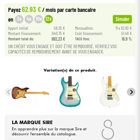
62.93 €
Payez
/ mois
par carte bancaire
Câbles & Access.
3x
4x
10x
12x
en
Simuler
Apport initial:
58.25 €
Mensualités:
11 x 62.93 €
HiFi
Montant financement:
640.75 €
Coût financement:
51.48 €
Montant total dù:
692.23 €
TAEG fixe:
16.9 %
UN CRÉDIT VOUS ENGAGE ET DOIT ÊTRE REMBOURSÉ. VÉRIFIEZ VOS
Packs
CAPACITÉS DE REMBOURSEMENT AVANT DE VOUS ENGAGER.
Voir nos marques
Variation(s) de ce produit.
LA MARQUE SIRE
En apprendre plus sur la marque Sire et
découvrir l'ensemble du catalogue.