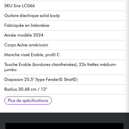
SKU Sire LC066
Guitare électrique solid body
Fabriquée en Indonésie
Année modèle 2024
Corps Aulne américain
Manche vissé Erable, profil C
Touche Erable (bordures chanfreinées), 22x frettes médium-
jumbo
Diapason 25.5" (type Fender© Strat©)
Radius 30.48 cm / 12"
Largeur manche au sillet 42 mm
Micros simple-bobinage Sire LC Super-V
Volume
Tonalité
Sélecteur micros 5x positions
Chevalet / vibrato traditional Sire S7V 2-post Bridge (Steel
Mécaniques à blocage Sire Premium Locking Tuner
Finition brillant
Plus de spécifications
Block and Steel Bent Saddle)