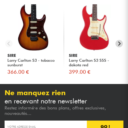
SIRE
SIRE
Larry Carlton S3 - tobacco
Larry Carlton S3 SSS -
sunburst
dakota red
366.00 €
399.00 €
Ne manquez rien
en recevant notre newsletter
Restez informé·e des bons plans, offres exclusives,
nouveautés...
GO !