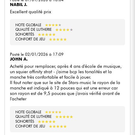
NABIL J.
Excellent qualité prix
NOTE GLOBALE
★
★
★
★
★
★
★
★
★
★
★
★
★
★
★
★
★
★
★
★
QUALITÉ DE LUTHERIE
★
★
★
★
★
★
★
★
★
★
SONORITÉS
★
★
★
★
★
★
★
★
★
★
CONFORT DE JEU
Posté le 02/01/2026 à 17:09
JOHN A.
Acheté pour remplacer, après 4 ans d'école de musique,
un squier affinity strat - j'aime bcp les tonalités et la
manche très confortable et facile à jouer.
Il faut noter que sur le site de Stars-music le rayon de la
manche est indiqué à 12 pouces qui est une erreur car
son rayon est de 9,5 pouces que j'avais vérifié avant de
l'acheter
NOTE GLOBALE
★
★
★
★
★
★
★
★
★
★
★
★
★
★
★
★
★
★
★
★
QUALITÉ DE LUTHERIE
★
★
★
★
★
★
★
★
★
★
SONORITÉS
★
★
★
★
★
★
★
★
★
★
CONFORT DE JEU