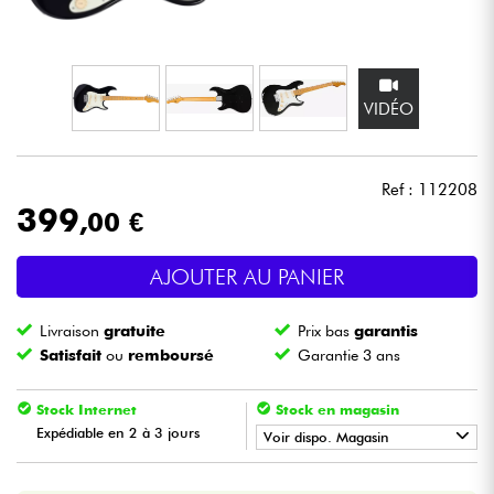
Casques
Micros & HF
VIDÉO
DJ
Ref : 112208
Sono
399
,00 €
Eclairage
AJOUTER AU PANIER
Batteries & Percu
Livraison
gratuite
Prix bas
garantis
Satisfait
ou
remboursé
Garantie 3 ans
Vents
Stock Internet
Stock en magasin
Violons & Quatuor
Expédiable en 2 à 3 jours
Voir dispo. Magasin
•
Star
'
S
Music
BORDEAUX
Eveil Musical