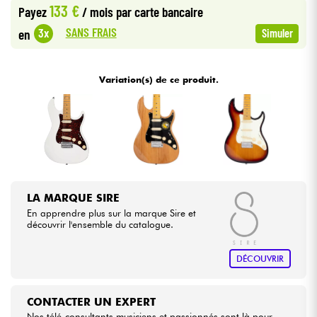
133 €
Payez
/ mois
par carte bancaire
SANS FRAIS
3x
en
Simuler
Câbles & Access.
HiFi
Variation(s) de ce produit.
Packs
Voir nos marques
LA MARQUE SIRE
En apprendre plus sur la marque Sire et
découvrir l'ensemble du catalogue.
DÉCOUVRIR
CONTACTER UN EXPERT
Nos télé-consultants musiciens et passionnés sont là pour