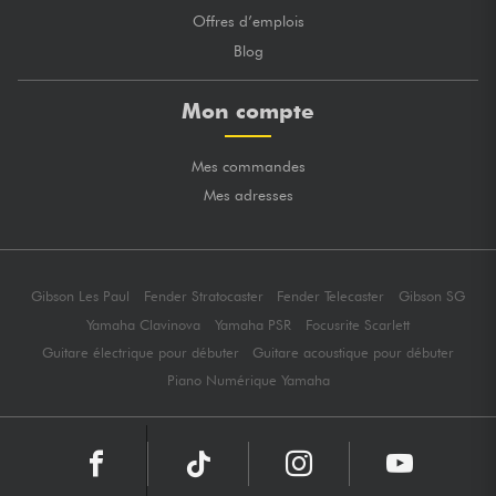
Offres d’emplois
Blog
Mon compte
Mes commandes
Mes adresses
Gibson Les Paul
Fender Stratocaster
Fender Telecaster
Gibson SG
Yamaha Clavinova
Yamaha PSR
Focusrite Scarlett
Guitare électrique pour débuter
Guitare acoustique pour débuter
Piano Numérique Yamaha