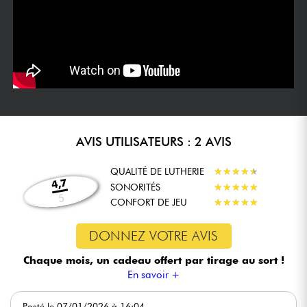
AVIS UTILISATEURS : 2 AVIS
QUALITÉ DE LUTHERIE
★
★
★
★
★
★
★
★
★
★
4,7
SONORITÉS
★
★
★
★
★
★
★
★
★
★
5
CONFORT DE JEU
★
★
★
★
★
★
★
★
★
★
DONNEZ VOTRE AVIS
Chaque mois, un cadeau offert
par tirage au sort !
En savoir +
Posté le 07/01/2026 à 16:04