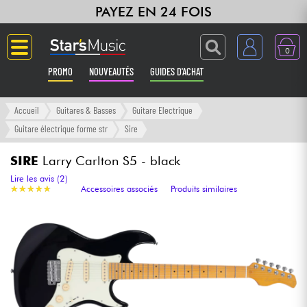
PAYEZ EN 24 FOIS
0
PROMO
NOUVEAUTÉS
GUIDES D'ACHAT
Langue
Accueil
Guitares & Basses
Guitare Electrique
Guitare électrique forme str
Sire
Guitares & Basses
SIRE
Larry Carlton S5 - black
Amplis & Effets
Lire les avis (2)
★
★
★
★
★
★
★
★
★
★
Accessoires associés
Produits similaires
Claviers & Pianos
Synthés & Sampleurs
Home Studio