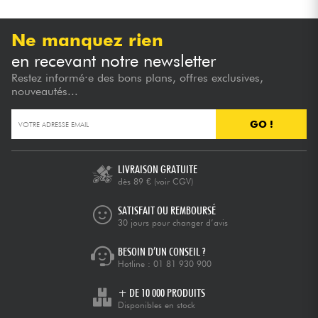
Ne manquez rien
en recevant notre newsletter
Restez informé·e des bons plans, offres exclusives,
nouveautés...
GO !
LIVRAISON GRATUITE
dès 89 €
(voir CGV)
SATISFAIT OU REMBOURSÉ
30 jours pour changer d’avis
BESOIN D’UN CONSEIL ?
Hotline :
01 81 930 900
+ DE 10 000 PRODUITS
Disponibles en stock