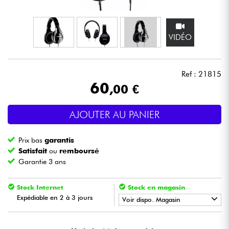
Casques
VIDÉO
Micros & HF
DJ
Ref : 21815
60
,00 €
Sono
AJOUTER AU PANIER
Eclairage
Prix bas
garantis
Batteries & Percu
Satisfait
ou
remboursé
Garantie 3 ans
Vents
Stock Internet
Stock en magasin
Expédiable en 2 à 3 jours
Violons & Quatuor
Voir dispo. Magasin
•
Star
'
S
Music
BRUGES
Eveil Musical