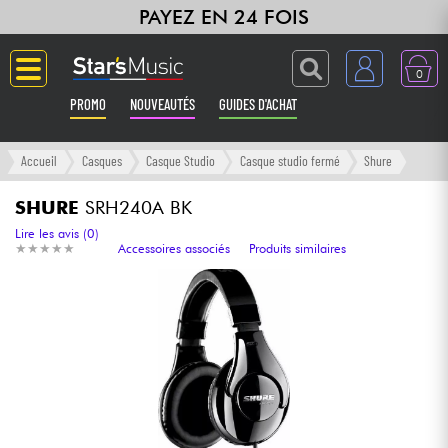
PAYEZ EN 24 FOIS
0
PROMO
NOUVEAUTÉS
GUIDES D'ACHAT
Langue
Accueil
Casques
Casque Studio
Casque studio fermé
Shure
Guitares & Basses
SHURE
SRH240A BK
Lire les avis (0)
★
★
★
★
★
★
★
★
★
★
Accessoires associés
Produits similaires
Amplis & Effets
Claviers & Pianos
Synthés & Sampleurs
Home Studio