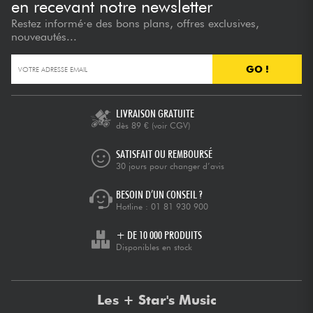
en recevant notre newsletter
Restez informé·e des bons plans, offres exclusives,
nouveautés...
GO !
LIVRAISON GRATUITE
dès 89 €
(voir CGV)
SATISFAIT OU REMBOURSÉ
30 jours pour changer d’avis
BESOIN D’UN CONSEIL ?
Hotline :
01 81 930 900
+ DE 10 000 PRODUITS
Disponibles en stock
Les + Star's Music