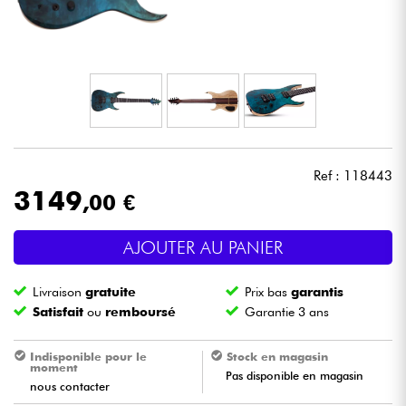
Casques
Micros & HF
DJ
Sono
Ref : 118443
3149
,00 €
Eclairage
AJOUTER AU PANIER
Batteries & Percu
Livraison
gratuite
Prix bas
garantis
Vents
Satisfait
ou
remboursé
Garantie 3 ans
Violons & Quatuor
Indisponible pour le
Stock en magasin
moment
Pas disponible en magasin
nous contacter
Eveil Musical