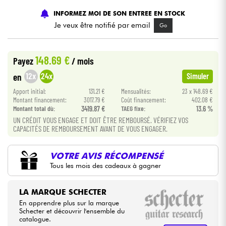
INFORMEZ MOI DE SON ENTREE EN STOCK
Câbles & Access.
Je veux être notifié par email
Go
HiFi
148.69 €
Payez
/ mois
12x
24x
en
Simuler
Packs
Apport initial:
131.21 €
Mensualités:
23 x 148.69 €
Montant financement:
3017.79 €
Coût financement:
402.08 €
Voir nos marques
Montant total dù:
3419.87 €
TAEG fixe:
13.6 %
UN CRÉDIT VOUS ENGAGE ET DOIT ÊTRE REMBOURSÉ. VÉRIFIEZ VOS
CAPACITÉS DE REMBOURSEMENT AVANT DE VOUS ENGAGER.
VOTRE AVIS RÉCOMPENSÉ
Tous les mois des cadeaux à gagner
LA MARQUE SCHECTER
En apprendre plus sur la marque
Schecter et découvrir l'ensemble du
catalogue.