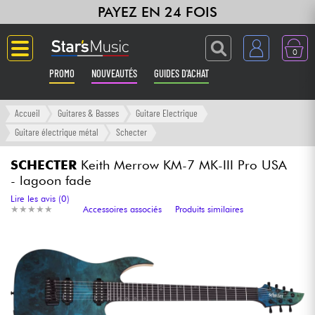
PAYEZ EN 24 FOIS
0
PROMO
NOUVEAUTÉS
GUIDES D'ACHAT
Langue
Accueil
Guitares & Basses
Guitare Electrique
Guitare électrique métal
Schecter
Guitares & Basses
SCHECTER
Keith Merrow KM-7 MK-III Pro USA
- lagoon fade
Amplis & Effets
Lire les avis (0)
★
★
★
★
★
★
★
★
★
★
Accessoires associés
Produits similaires
Claviers & Pianos
Synthés & Sampleurs
Home Studio