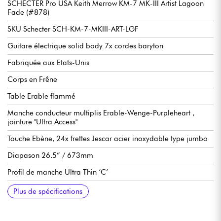
SCHECTER Pro USA Keith Merrow KM-7 MK-III Artist Lagoon
Fade (#878)
SKU Schecter SCH-KM-7-MKIII-ART-LGF
Guitare électrique solid body 7x cordes baryton
Fabriquée aux Etats-Unis
Corps en Frêne
Table Erable flammé
Manche conducteur multiplis Erable-Wenge-Purpleheart ,
jointure "Ultra Access"
Touche Ebène, 24x frettes Jescar acier inoxydable type jumbo
Diapason 26.5” / 673mm
Profil de manche Ultra Thin ‘C’
Epaisseur manche 1e frette 19 mm
Epaisseur manche 12e frette 20 mm
Rayon de touche / radius hybride 12"-16" (304.8mm-406.4
Largeur manche 1e frette 1.889” / 48mm
Micros double-bobinage Lundgren M7
Volume
Switch coil-split
Sélecteur micros 3x positions
Compartiment pile 9-volt
Chevalet-Cordier fixe cordes traversantes Hipshot Ibby HM
Mécaniques Hipshot Grip-Lock
Plus de spécifications
mm)
Guitar Bridge