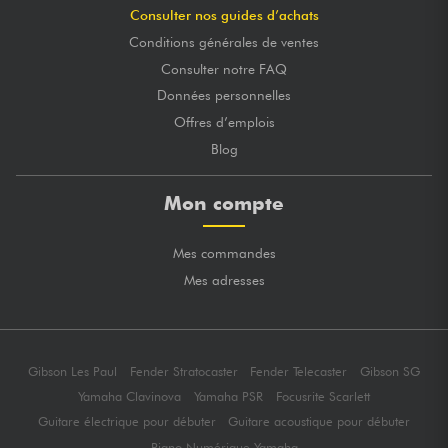
Consulter nos guides d’achats
Conditions générales de ventes
Consulter notre FAQ
Données personnelles
Offres d’emplois
Blog
Mon compte
Mes commandes
Mes adresses
Gibson Les Paul
Fender Stratocaster
Fender Telecaster
Gibson SG
Yamaha Clavinova
Yamaha PSR
Focusrite Scarlett
Guitare électrique pour débuter
Guitare acoustique pour débuter
Piano Numérique Yamaha