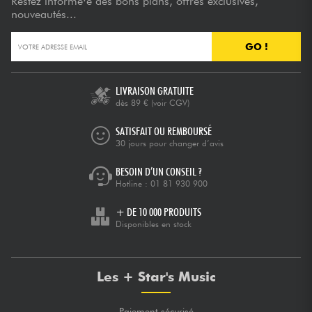
Restez informé·e des bons plans, offres exclusives,
nouveautés...
GO !
LIVRAISON GRATUITE
dès 89 €
(voir CGV)
SATISFAIT OU REMBOURSÉ
30 jours pour changer d’avis
BESOIN D’UN CONSEIL ?
Hotline :
01 81 930 900
+ DE 10 000 PRODUITS
Disponibles en stock
Les + Star's Music
Paiement sécurisé