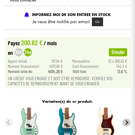
nous contacter
Câbles & Access.
INFORMEZ MOI DE SON ENTREE EN STOCK
Je veux être notifié par email
Go
HiFi
200.62 €
Payez
/ mois
Packs
12x
24x
en
Simuler
Voir nos marques
Apport initial:
177.04 €
Mensualités:
23 x 200.62 €
Montant financement:
4071.96 €
Coût financement:
542.3 €
Montant total dù:
4614.26 €
TAEG fixe:
13.6 %
UN CRÉDIT VOUS ENGAGE ET DOIT ÊTRE REMBOURSÉ. VÉRIFIEZ VOS
CAPACITÉS DE REMBOURSEMENT AVANT DE VOUS ENGAGER.
Variation(s) de ce produit.