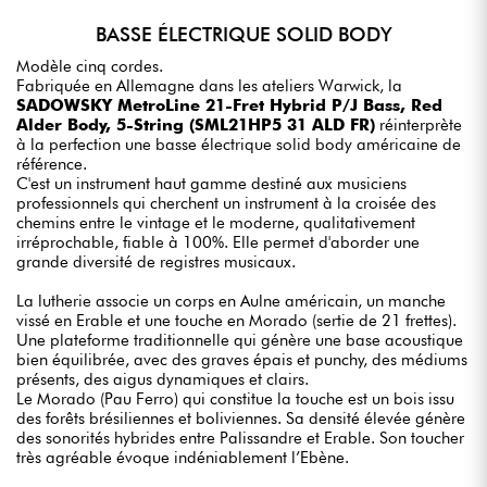
BASSE ÉLECTRIQUE SOLID BODY
Modèle cinq cordes.
Fabriquée en Allemagne dans les ateliers Warwick, la
SADOWSKY MetroLine 21-Fret Hybrid P/J Bass, Red
Alder Body, 5-String (SML21HP5 31 ALD FR)
réinterprète
à la perfection une basse électrique solid body américaine de
référence.
C'est un instrument haut gamme destiné aux musiciens
professionnels qui cherchent un instrument à la croisée des
chemins entre le vintage et le moderne, qualitativement
irréprochable, fiable à 100%. Elle permet d'aborder une
grande diversité de registres musicaux.
La lutherie associe un corps en Aulne américain, un manche
vissé en Erable et une touche en Morado (sertie de 21 frettes).
Une plateforme traditionnelle qui génère une base acoustique
bien équilibrée, avec des graves épais et punchy, des médiums
présents, des aigus dynamiques et clairs.
Le Morado (Pau Ferro) qui constitue la touche est un bois issu
des forêts brésiliennes et boliviennes. Sa densité élevée génère
des sonorités hybrides entre Palissandre et Erable. Son toucher
très agréable évoque indéniablement l’Ebène.