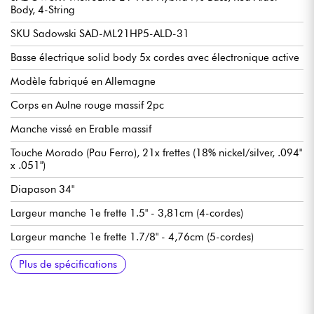
Body, 4-String
SKU Sadowski SAD-ML21HP5-ALD-31
Basse électrique solid body 5x cordes avec électronique active
Modèle fabriqué en Allemagne
Corps en Aulne rouge massif 2pc
Manche vissé en Erable massif
Touche Morado (Pau Ferro), 21x frettes (18% nickel/silver, .094"
x .051")
Diapason 34"
Largeur manche 1e frette 1.5" - 3,81cm (4-cordes)
Largeur manche 1e frette 1.7/8" - 4,76cm (5-cordes)
Micro manche Sadowsky P-Style
Micro chevalet Sadowsky hum-cancelling J-Style
Preamp Sadowsky Treble / Bass boost (true bypass switch)
Volume
Balance
Vintage Tone Control (push/pull pour bypass preamp)
Treble / Bass (potentiomètres concentriques)
Chevalet Sadowski Quick String Release
Mécaniques Sadowsky Light machine heads
Vendue avec housse Sadowsky Portabag
Plus de spécifications