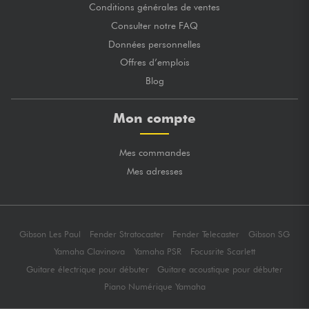
Conditions générales de ventes
Consulter notre FAQ
Données personnelles
Offres d’emplois
Blog
Mon compte
Mes commandes
Mes adresses
Gibson Les Paul
Fender Stratocaster
Fender Telecaster
Gibson SG
Yamaha Clavinova
Yamaha PSR
Focusrite Scarlett
Guitare électrique pour débuter
Guitare acoustique pour débuter
Piano Numérique Yamaha