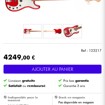
Casques
Micros & HF
DJ
Sono
Ref : 123217
Eclairage
4249
,00 €
Batteries & Percu
AJOUTER AU PANIER
Vents
Livraison
gratuite
Prix bas
garantis
Satisfait
ou
remboursé
Garantie 3 ans
Violons & Quatuor
Indisponible pour le
Stock en magasin
moment
Pas disponible en magasin
Eveil Musical