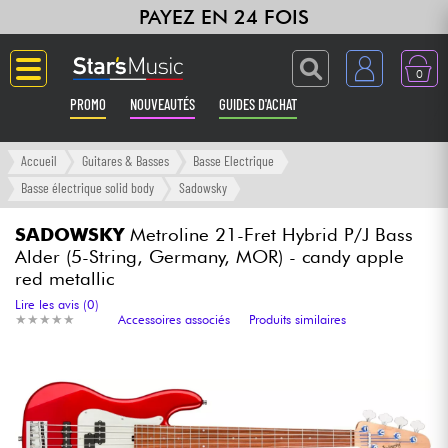
PAYEZ EN 24 FOIS
0
PROMO
NOUVEAUTÉS
GUIDES D'ACHAT
Langue
Accueil
Guitares & Basses
Basse Electrique
Basse électrique solid body
Sadowsky
Guitares & Basses
SADOWSKY
Metroline 21-Fret Hybrid P/J Bass
Alder (5-String, Germany, MOR) - candy apple
Amplis & Effets
red metallic
Lire les avis (0)
Claviers & Pianos
★
★
★
★
★
★
★
★
★
★
Accessoires associés
Produits similaires
Synthés & Sampleurs
Home Studio