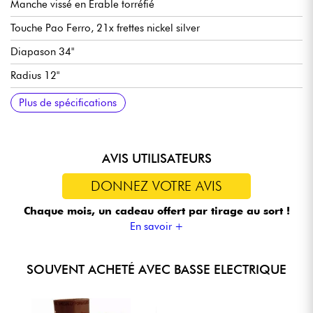
Manche vissé en Erable torréfié
Touche Pao Ferro, 21x frettes nickel silver
Diapason 34"
Radius 12"
Largeur manche 1e frette 1.5" - 3,81cm (4-cordes)
Largeur manche 1e frette 1.7/8" - 4,76cm (5-cordes)
Micros Sadowsky passive P-Style & J-Style
Volume / Balance / Treble / Bass
Chevalet Sadowsky quick string release
Mécaniques Sadowsky Light machine heads
Vendue avec housse Sadowsky Portabag
Plus de spécifications
AVIS UTILISATEURS
DONNEZ VOTRE AVIS
Chaque mois, un cadeau offert
par tirage au sort !
En savoir +
SOUVENT ACHETÉ AVEC BASSE ELECTRIQUE