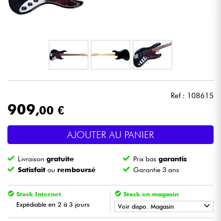
Casques
Micros & HF
DJ
Sono
Ref : 108615
909
,00 €
Eclairage
AJOUTER AU PANIER
Batteries & Percu
Livraison
gratuite
Prix bas
garantis
Vents
Satisfait
ou
remboursé
Garantie 3 ans
Violons & Quatuor
Stock Internet
Stock en magasin
Expédiable en 2 à 3 jours
Voir dispo. Magasin
Eveil Musical