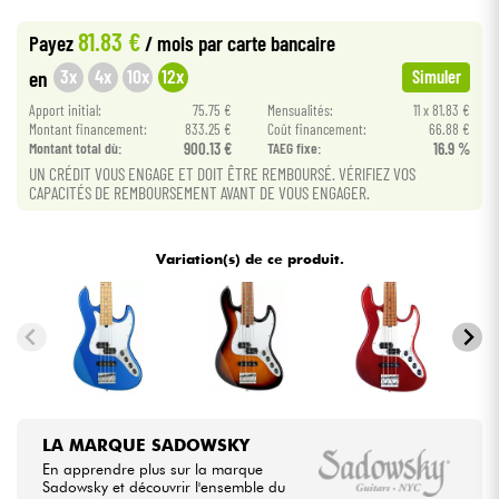
•
Star
'
S
Music
LILLE
81.83 €
Payez
/ mois
par carte bancaire
•
Câbles & Access.
Star
'
S
Music
LYON
3x
4x
10x
12x
en
Simuler
Apport initial:
75.75 €
Mensualités:
11 x 81.83 €
HiFi
Montant financement:
833.25 €
Coût financement:
66.88 €
Montant total dù:
900.13 €
TAEG fixe:
16.9 %
Packs
UN CRÉDIT VOUS ENGAGE ET DOIT ÊTRE REMBOURSÉ. VÉRIFIEZ VOS
CAPACITÉS DE REMBOURSEMENT AVANT DE VOUS ENGAGER.
Voir nos marques
Variation(s) de ce produit.
LA MARQUE SADOWSKY
En apprendre plus sur la marque
Sadowsky et découvrir l'ensemble du