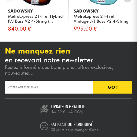
SADOWSKY
SADOWSKY
MetroExpress 21-Fret Hybrid
MetroExpress 21-Fret
P/J Bass V2 4-String (...
Vintage J/J Bass V2 4-String
...
840.00 €
999.00 €
Ne manquez rien
en recevant notre newsletter
Restez informé·e des bons plans, offres exclusives,
nouveautés...
GO !
LIVRAISON GRATUITE
dès 89 €
(voir CGV)
SATISFAIT OU REMBOURSÉ
30 jours pour changer d’avis