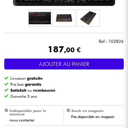
Casques
Micros & HF
DJ
Ref : 102826
187
,00 €
Sono
AJOUTER AU PANIER
Eclairage
Livraison
gratuite
Batteries & Percu
Prix bas
garantis
Satisfait
ou
remboursé
Garantie 3 ans
Vents
Indisponible pour le
Stock en magasin
Violons & Quatuor
moment
Pas disponible en magasin
nous contacter
Eveil Musical