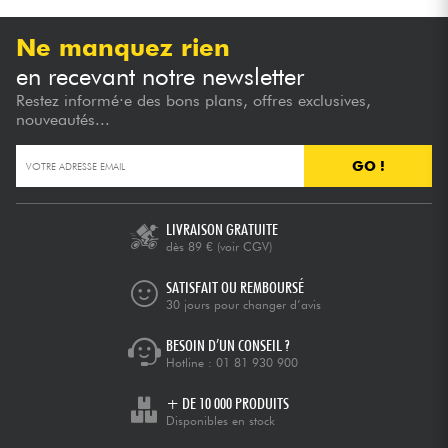
Ne manquez rien
en recevant notre newsletter
Restez informé·e des bons plans, offres exclusives,
nouveautés...
GO !
LIVRAISON GRATUITE
dès 89 €
(voir CGV)
SATISFAIT OU REMBOURSÉ
30 jours pour changer d’avis
BESOIN D’UN CONSEIL ?
Hotline :
01 81 930 900
+ DE 10 000 PRODUITS
Disponibles en stock