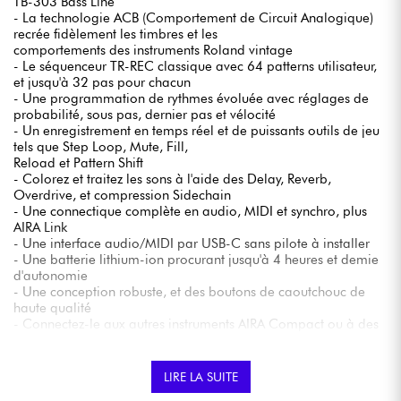
TB-303 Bass Line
- La technologie ACB (Comportement de Circuit Analogique)
recrée fidèlement les timbres et les
comportements des instruments Roland vintage
- Le séquenceur TR-REC classique avec 64 patterns utilisateur,
et jusqu'à 32 pas pour chacun
- Une programmation de rythmes évoluée avec réglages de
probabilité, sous pas, dernier pas et vélocité
- Un enregistrement en temps réel et de puissants outils de jeu
tels que Step Loop, Mute, Fill,
Reload et Pattern Shift
- Colorez et traitez les sons à l'aide des Delay, Reverb,
Overdrive, et compression Sidechain
- Une connectique complète en audio, MIDI et synchro, plus
AIRA Link
- Une interface audio/MIDI par USB-C sans pilote à installer
- Une batterie lithium-ion procurant jusqu'à 4 heures et demie
d'autonomie
- Une conception robuste, et des boutons de caoutchouc de
haute qualité
- Connectez-le aux autres instruments AIRA Compact ou à des
appareils MIDI à l'aide de câbles
TRS MIDI BOSS (en option)
LIRE LA SUITE