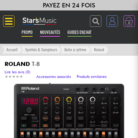
PAYEZ EN 24 FOIS
0
PROMO
NOUVEAUTÉS
GUIDES D'ACHAT
Langue
Accueil
Synthés & Sampleurs
Boite à rythme
Roland
Guitares & Basses
ROLAND
T-8
Lire les avis (0)
★
★
★
★
★
★
★
★
★
★
Accessoires associés
Produits similaires
Amplis & Effets
Claviers & Pianos
Synthés & Sampleurs
Home Studio