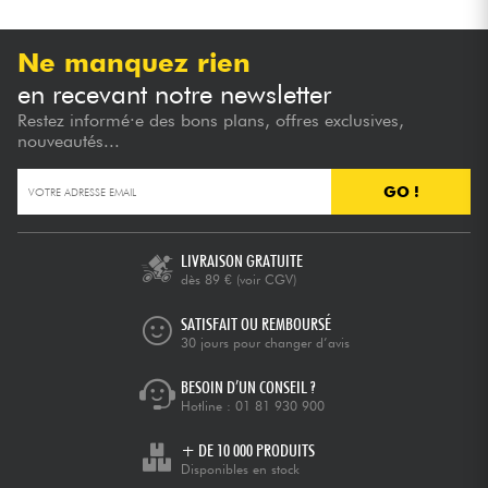
Ne manquez rien
en recevant notre newsletter
Restez informé·e des bons plans, offres exclusives,
nouveautés...
GO !
LIVRAISON GRATUITE
dès 89 €
(voir CGV)
SATISFAIT OU REMBOURSÉ
30 jours pour changer d’avis
BESOIN D’UN CONSEIL ?
Hotline :
01 81 930 900
+ DE 10 000 PRODUITS
Disponibles en stock