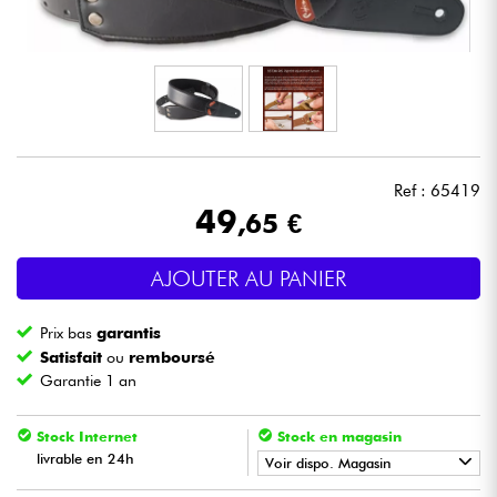
Casques
Micros & HF
DJ
Ref : 65419
Sono
49
,65 €
Eclairage
AJOUTER AU PANIER
Batteries & Percu
Prix bas
garantis
Satisfait
ou
remboursé
Vents
Garantie 1 an
Violons & Quatuor
Stock Internet
Stock en magasin
livrable en 24h
Voir dispo. Magasin
Eveil Musical