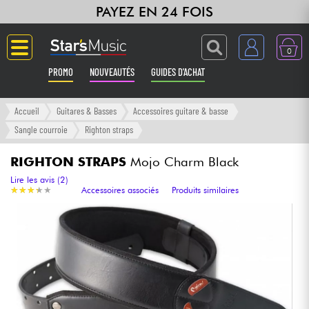
PAYEZ EN 24 FOIS
0
PROMO
NOUVEAUTÉS
GUIDES D'ACHAT
Langue
Accueil
Guitares & Basses
Accessoires guitare & basse
Sangle courroie
Righton straps
Guitares & Basses
RIGHTON STRAPS
Mojo Charm Black
Amplis & Effets
Lire les avis (2)
★
★
★
★
★
★
★
★
★
★
Accessoires associés
Produits similaires
Claviers & Pianos
Synthés & Sampleurs
Home Studio