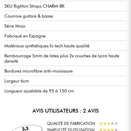
SKU Righton Straps CHARM-BK
Courroie guitare & basse
Série Mojo
Fabriqué en Espagne
Matériaux synthétiques hi-tech haute qualité
Rembourrage 5mm de latex plus 2x couches de lycra haute
densité
Bordures microfibre anti-moisissure
Largeur 6cm
Longueur ajustable de 95 à 150 cm
AVIS UTILISATEURS : 2 AVIS
QUALITÉ DE FABRICATION
★
★
★
★
★
★
★
★
★
★
3,3
SIMPLICITÉ D'UTILISATION
★
★
★
★
★
★
★
★
★
★