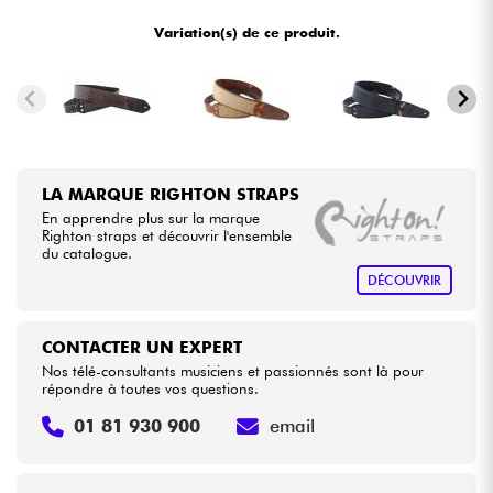
•
Star
'
S
Music
BORDEAUX
Variation(s) de ce produit.
•
Câbles & Access.
Star
'
S
Music
BRUXELLES
•
Star
'
S
Music
LILLE
HiFi
•
Star
'
S
Music
PARIS
Packs
LA MARQUE RIGHTON STRAPS
En apprendre plus sur la marque
Voir nos marques
Righton straps et découvrir l'ensemble
du catalogue.
DÉCOUVRIR
CONTACTER UN EXPERT
Nos télé-consultants musiciens et passionnés sont là pour
répondre à toutes vos questions.
01 81 930 900
email