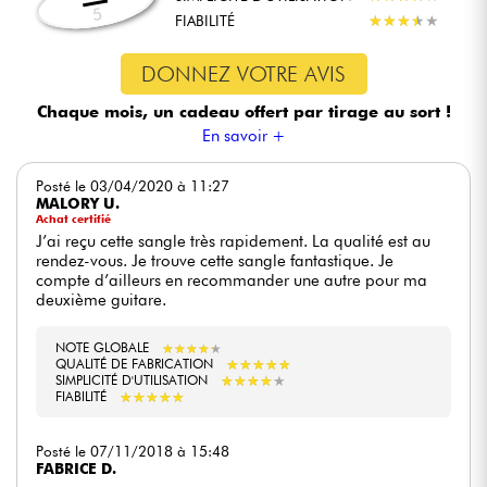
5
FIABILITÉ
★
★
★
★
★
★
★
★
★
★
DONNEZ VOTRE AVIS
Chaque mois, un cadeau offert
par tirage au sort !
En savoir +
Posté le 03/04/2020 à 11:27
MALORY U.
Achat certifié
J’ai reçu cette sangle très rapidement. La qualité est au
rendez-vous. Je trouve cette sangle fantastique. Je
compte d’ailleurs en recommander une autre pour ma
deuxième guitare.
NOTE GLOBALE
★
★
★
★
★
★
★
★
★
★
QUALITÉ DE FABRICATION
★
★
★
★
★
★
★
★
★
★
SIMPLICITÉ D'UTILISATION
★
★
★
★
★
★
★
★
★
★
FIABILITÉ
★
★
★
★
★
★
★
★
★
★
Posté le 07/11/2018 à 15:48
FABRICE D.