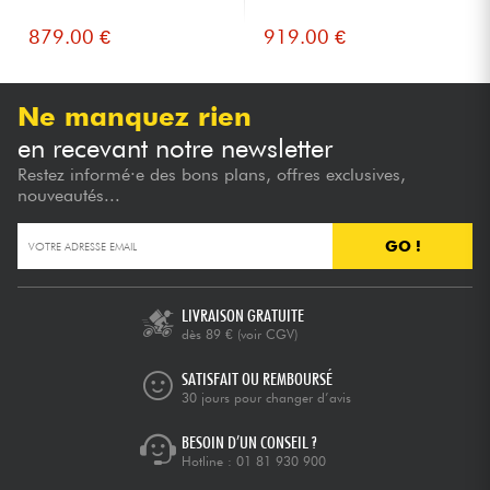
Résultat:
879.00 €
919.00 €
-Belle sonorité , petite, légère et très puissante.
NOTE GLOBALE
★
★
★
★
★
★
★
★
★
★
★
★
★
★
★
★
★
★
★
★
QUALITÉ DU SON
Ne manquez rien
★
★
★
★
★
★
★
★
★
★
RÉSISTANCE
★
★
★
★
★
★
★
★
★
★
PUISSANCE
en recevant notre newsletter
★
★
★
★
★
★
★
★
★
★
FACILE A TRANSPORTER
Restez informé·e des bons plans, offres exclusives,
nouveautés...
GO !
LIVRAISON GRATUITE
dès 89 €
(voir CGV)
SATISFAIT OU REMBOURSÉ
30 jours pour changer d’avis
BESOIN D’UN CONSEIL ?
Hotline :
01 81 930 900