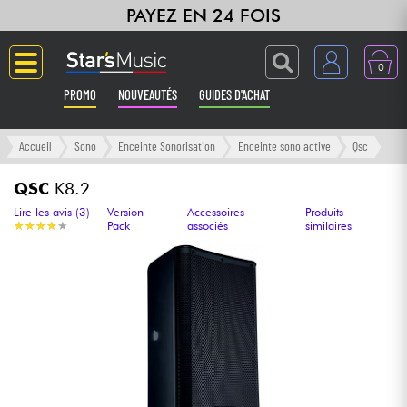
PAYEZ EN 24 FOIS
0
PROMO
NOUVEAUTÉS
GUIDES D'ACHAT
Langue
Accueil
Sono
Enceinte Sonorisation
Enceinte sono active
Qsc
Guitares & Basses
QSC
K8.2
Lire les avis (3)
Version
Accessoires
Produits
★
★
★
★
★
★
★
★
★
★
Pack
associés
similaires
Amplis & Effets
Claviers & Pianos
Synthés & Sampleurs
Home Studio