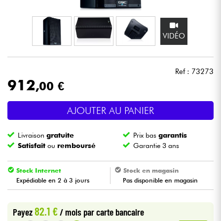
Casques
VIDÉO
Micros & HF
DJ
Ref : 73273
912
,00 €
Sono
AJOUTER AU PANIER
Eclairage
Livraison
gratuite
Prix bas
garantis
Batteries & Percu
Satisfait
ou
remboursé
Garantie 3 ans
Vents
Stock Internet
Stock en magasin
Expédiable en 2 à 3 jours
Pas disponible en magasin
Violons & Quatuor
82.1 €
Payez
/ mois
par carte bancaire
Eveil Musical