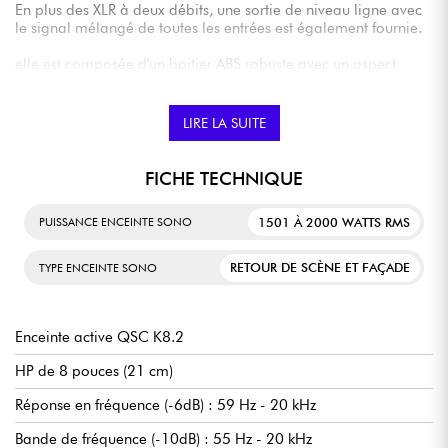
En plus des XLR à deux débits, une sortie de niveau ligne avec
le signal mélangé de toutes les entrées est également fournie.
elle est composée d'un boitier ABS robuste avec un aspect
professionnel.
LIRE LA SUITE
FICHE TECHNIQUE
1501 À 2000 WATTS RMS
PUISSANCE ENCEINTE SONO
RETOUR DE SCÈNE ET FAÇADE
TYPE ENCEINTE SONO
Enceinte active QSC K8.2
HP de 8 pouces (21 cm)
Réponse en fréquence (-6dB) : 59 Hz - 20 kHz
Bande de fréquence (-10dB) : 55 Hz - 20 kHz