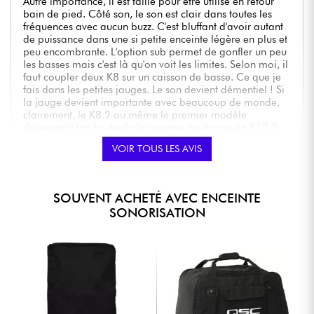
Autre importance, il est taillé pour être utilisé en retour
bain de pied. Côté son, le son est clair dans toutes les
fréquences avec aucun buzz. C'est bluffant d'avoir autant
de puissance dans une si petite enceinte légère en plus et
peu encombrante. L'option sub permet de gonfler un peu
les basses mais c'est là qu'on voit les limites. Selon moi, il
faut coupler deux K8 sur un caisson de basse. Ce que je
fais dans les petites jauges. Le son devient démentiel ! Si
la jauge devient importante avec beaucoup de monde,
clairement, le K8.2 ou même le premier modèle
deviennent limite. Après la gamme au dessus en K12.2
permet de s'affranchir de ce problème.
VOIR TOUS LES AVIS
Je dois dire que je suis content de cet achat.
NOTE GLOBALE
★
★
★
★
★
★
★
★
★
★
★
★
★
★
★
★
★
★
★
★
QUALITÉ DU SON
SOUVENT ACHETÉ AVEC ENCEINTE
★
★
★
★
★
★
★
★
★
★
RÉSISTANCE
SONORISATION
★
★
★
★
★
★
★
★
★
★
PUISSANCE
★
★
★
★
★
★
★
★
★
★
FACILE A TRANSPORTER
Posté le 21/10/2019 à 17:41
JEAN-MARC M.
Achat certifié
En panne dès la 2° prestation sono chorale
utilisée avec console qsc tm16 micros akg et sm58