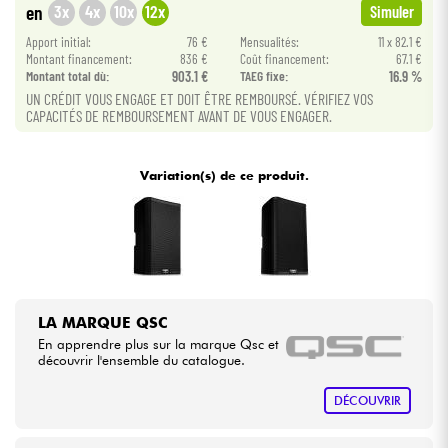
3x
4x
10x
12x
en
Simuler
Apport initial:
76 €
Mensualités:
11 x 82.1 €
Câbles & Access.
Montant financement:
836 €
Coût financement:
67.1 €
Montant total dù:
903.1 €
TAEG fixe:
16.9 %
UN CRÉDIT VOUS ENGAGE ET DOIT ÊTRE REMBOURSÉ. VÉRIFIEZ VOS
HiFi
CAPACITÉS DE REMBOURSEMENT AVANT DE VOUS ENGAGER.
Packs
Variation(s) de ce produit.
Voir nos marques
LA MARQUE QSC
En apprendre plus sur la marque Qsc et
découvrir l'ensemble du catalogue.
DÉCOUVRIR