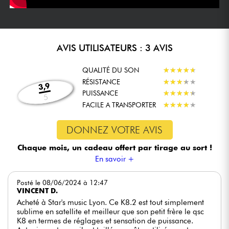
AVIS UTILISATEURS : 3 AVIS
QUALITÉ DU SON
★
★
★
★
★
★
★
★
★
★
RÉSISTANCE
★
★
★
★
★
★
★
★
★
★
3,9
PUISSANCE
★
★
★
★
★
★
★
★
★
★
5
FACILE A TRANSPORTER
★
★
★
★
★
★
★
★
★
★
DONNEZ VOTRE AVIS
Chaque mois, un cadeau offert
par tirage au sort !
En savoir +
Posté le 08/06/2024 à 12:47
VINCENT D.
Acheté à Star's music Lyon. Ce K8.2 est tout simplement
sublime en satellite et meilleur que son petit frère le qsc
K8 en termes de réglages et sensation de puissance.