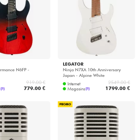
LEGATOR
ormance N6FP -
Ninja N7XA 10th Anniversary
Japan - Alpine White
919.00 €
2549.00 €
Internet
779.00 €
1799.00 €
Magasins
[?]
[?]
PROMO