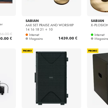
SABIAN
SABIAN
er
AAX SET PRAISE AND WORSHIP
X-PLOSION
14 16 18 21 + 10
66.00 €
Internet
Internet
1439.00 €
0.00 €
Magasins
Magasins
PROMO
PROMO