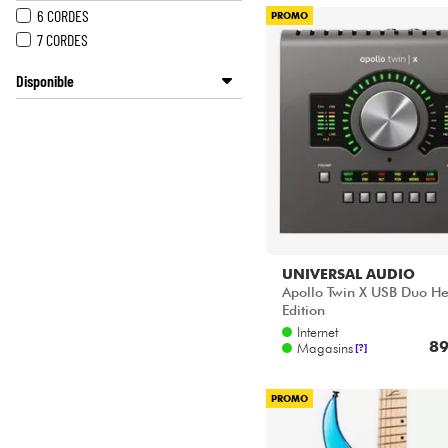
6 CORDES
PROMO
7 CORDES
Disponible
ACOUSTIC by Star's Music
BASS MANIAC by Star's Music
Disponible en ligne
LA PÉDALE by Star's Music
METAL GUITAR by Star's Music
Star's Music Bordeaux
Star's Music Bruge
UNIVERSAL AUDIO
Star's Music Bruxelles
Apollo Twin X USB Duo He
Star's Music Lille
Edition
Star's Music Lyon
Internet
89
Magasins
[?]
Star's Music Paris
Star's Music Toulouse
PROMO