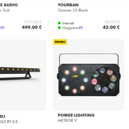
VE AUDIO
YOURBAN
w Sub
Getone 25 Black
579.00 €
52.00 €
Internet
499.00 €
42.00 €
Magasins
[?]
[?]
PROMO
POWER LIGHTING
 DJ
METEOR V
Q3 BT ILS