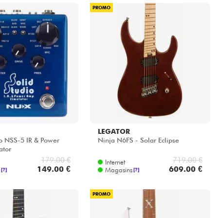
PROMO
LEGATOR
io NSS-5 IR & Power
Ninja N6FS - Solar Eclipse
ator
179.00 €
719.00 €
Internet
149.00 €
609.00 €
Magasins
[?]
[?]
PROMO