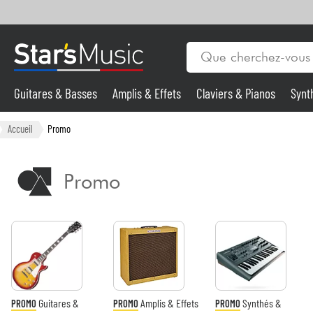
Guitares & Basses
Amplis & Effets
Claviers & Pianos
Synt
Vents
Guitares & Basses
Accueil
Promo
Synthés & Sampleurs
Promo
Micros & HF
Eclairage
Violons & Quatuor
Guitares &
Amplis & Effets
Synthés &
PROMO
PROMO
PROMO