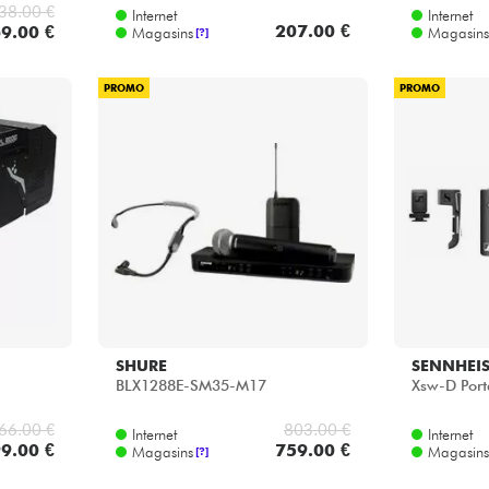
38.00 €
Internet
Internet
207.00 €
9.00 €
Magasins
Magasins
[?]
PROMO
PROMO
SHURE
SENNHEI
BLX1288E-SM35-M17
Xsw-D Port
66.00 €
803.00 €
Internet
Internet
9.00 €
759.00 €
Magasins
Magasins
[?]