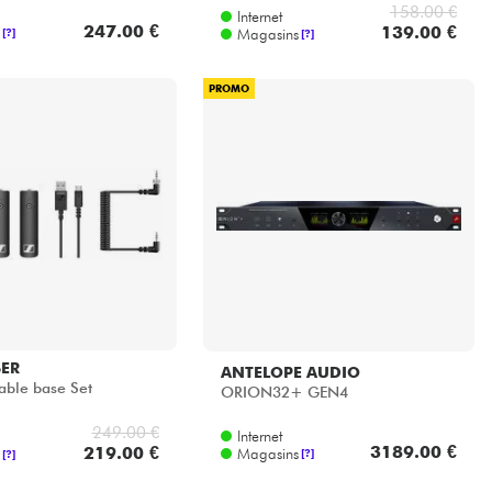
158.00 €
Internet
247.00 €
139.00 €
Magasins
[?]
[?]
PROMO
SER
ANTELOPE AUDIO
able base Set
ORION32+ GEN4
249.00 €
Internet
3189.00 €
219.00 €
Magasins
[?]
[?]