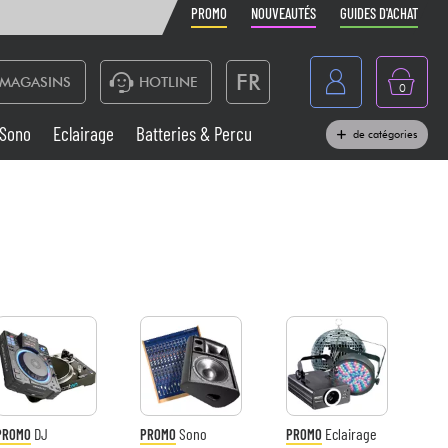
PROMO
NOUVEAUTÉS
GUIDES D'ACHAT
FR
MAGASINS
HOTLINE
0
Belgique
Sono
Eclairage
Batteries & Percu
de catégories
België
Claviers & Pianos
España
Casques
Deutschland
Nederland
Sono
English
Vents
Câbles & Access.
DJ
Sono
Eclairage
PROMO
PROMO
PROMO