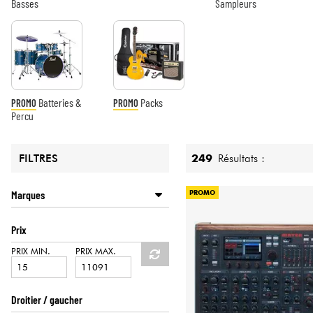
HiFi
Basses
Sampleurs
Batteries &
Packs
PROMO
PROMO
Percu
249
Résultats :
FILTRES
Marques
PROMO
AKG
Prix
ALGAM LIGHTING
ALTO
PRIX MIN.
PRIX MAX.
ANTELOPE AUDIO
AUSTRIAN AUDIO
Droitier / gaucher
CAMEO