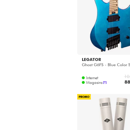
LEGATOR
Ghost G6FS - Blue Color S
10
Internet
88
Magasins
[?]
PROMO