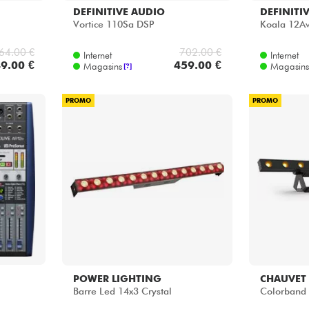
DEFINITIVE AUDIO
DEFINITI
Vortice 110Sa DSP
Koala 12A
64.00 €
702.00 €
Internet
Internet
9.00 €
459.00 €
Magasins
Magasins
[?]
PROMO
PROMO
POWER LIGHTING
CHAUVET
Barre Led 14x3 Crystal
Colorband 