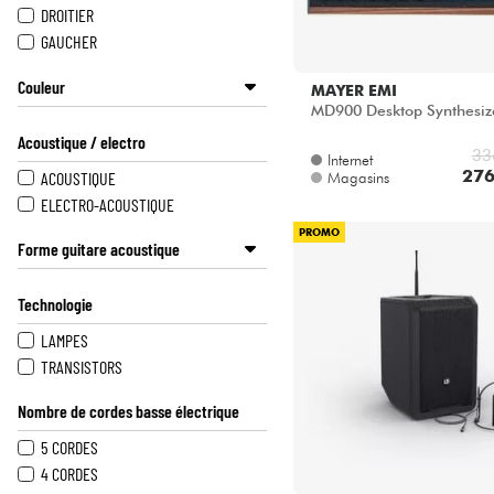
CHAUVET DJ
DROITIER
DECKSAVER
GAUCHER
DEFINITIVE AUDIO
Couleur
DYNAUDIO
MAYER EMI
MD900 Desktop Synthesiz
EARTHQUAKER DEVICES
GRIS
ESP
Acoustique / electro
JAUNE
33
Internet
EVH
276
ORANGE
ACOUSTIQUE
Magasins
FENDER
ROSE
ELECTRO-ACOUSTIQUE
GIBSON
SUNBURST
PROMO
GRETSCH
Forme guitare acoustique
VERT
GROOVE SYNTHESIS
BLEU
00 / 000 / OM / PARLOR
HK AUDIO
Technologie
VIOLET
JUMBO
J.COLLYNS
MARRON
AUTRE
LAMPES
LD SYSTEMS
NATUREL
DREADNOUGHT
TRANSISTORS
LEGATOR
MULTICOLORE
LINE 6
Nombre de cordes basse électrique
GRAPHISME CUSTOM
MARTIN
ROUGE
5 CORDES
MAYER EMI
BLANC
4 CORDES
NATIVE INSTRUMENTS
NOIR