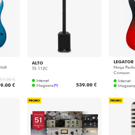
LEGATOR
ALTO
hift
Ninja Perf
TS 112C
Crimson
57.00 €
Internet
Internet
539.00 €
9.00 €
Magasins
Magasins
[?]
PROMO
PROMO