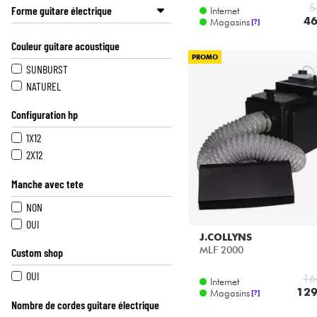
5
Forme guitare électrique
Internet
46
Magasins
[?]
STR (OU PROCHE)
Couleur guitare acoustique
TEL (OU PROCHE)
PROMO
SINGLE CUT
SUNBURST
DOUBLE CUT
NATUREL
CLASSIC ROCK
Configuration hp
AUTRES FORMES
1X12
2X12
Manche avec tete
NON
OUI
J.COLLYNS
MLF 2000
Custom shop
OUI
16
Internet
129
Magasins
[?]
Nombre de cordes guitare électrique