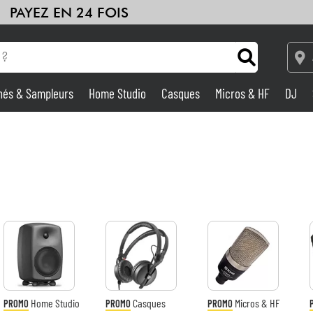
PAYEZ EN 24 FOIS
hés & Sampleurs
Home Studio
Casques
Micros & HF
DJ
Amplis & Effets
Home Studio
DJ
Batteries & Percu
Eveil Musical
Home Studio
Casques
Micros & HF
PROMO
PROMO
PROMO