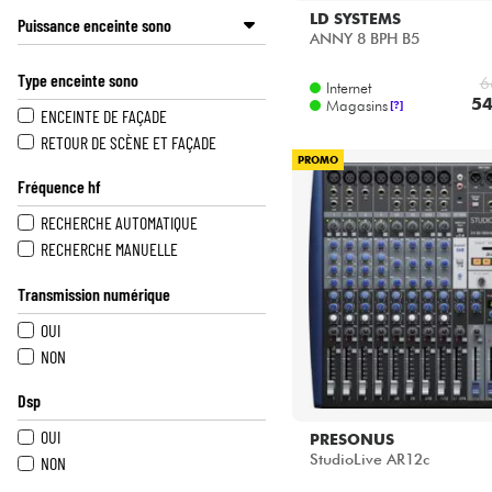
POWER ACOUSTICS
LD SYSTEMS
Puissance enceinte sono
ANNY 8 BPH B5
POWER LIGHTING
150 WATTS RMS ET -
PRESONUS
Type enceinte sono
6
151 À 300 WATTS RMS
Internet
PRS
54
Magasins
[?]
301 À 600 WATTS RMS
ENCEINTE DE FAÇADE
SABIAN
1001 À 1500 WATTS RMS
RETOUR DE SCÈNE ET FAÇADE
SCHOEPS
PROMO
SENNHEISER
Fréquence hf
SHURE
RECHERCHE AUTOMATIQUE
SUPRO
RECHERCHE MANUELLE
TAYLOR
UDG
Transmission numérique
UNIVERSAL AUDIO
OUI
X-TONE
NON
YOURBAN
ZOOM
Dsp
OUI
PRESONUS
StudioLive AR12c
NON