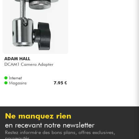
Casques
Micros & HF
DJ
Sono
ADAM HALL
DCAM1 Camera Adapter
Eclairage
Internet
Magasins
7.95 €
Batteries & Percu
Vents
Ne manquez rien
Violons & Quatuor
en recevant notre newsletter
Restez informé·e des bons plans, offres exclusives,
Eveil Musical
nouveautés...