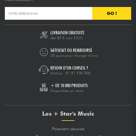
GO !
Câbles & Access.
HiFi
LIVRAISON GRATUITE
dès 89 €
(voir CGV)
Packs
SATISFAIT OU REMBOURSÉ
30 jours pour changer d’avis
Voir nos marques
BESOIN D’UN CONSEIL ?
Hotline :
01 81 930 900
+ DE 10 000 PRODUITS
Disponibles en stock
Les + Star's Music
Paiement sécurisé