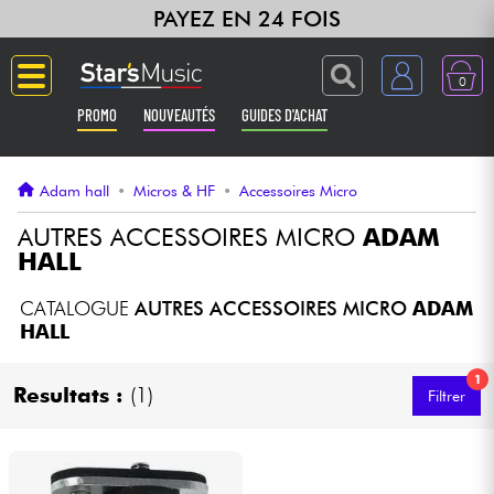
PAYEZ EN 24 FOIS
0
PROMO
NOUVEAUTÉS
GUIDES D'ACHAT
Langue
Adam hall
•
Micros & HF
•
Accessoires Micro
Guitares & Basses
AUTRES ACCESSOIRES MICRO
ADAM
HALL
Amplis & Effets
CATALOGUE
AUTRES ACCESSOIRES MICRO
ADAM
HALL
Claviers & Pianos
1
Resultats :
(1)
Filtrer
Synthés & Sampleurs
Home Studio