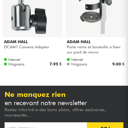
Casques
Micros & HF
DJ
ADAM HALL
ADAM HALL
DCAM1 Camera Adapter
Porte verre et bouteille a fixer
Sono
sur pied de micro
Internet
Internet
Magasins
7.95 €
Magasins
9.00 €
Eclairage
Batteries & Percu
Ne manquez rien
Vents
en recevant notre newsletter
Restez informé·e des bons plans, offres exclusives,
Violons & Quatuor
nouveautés...
Eveil Musical