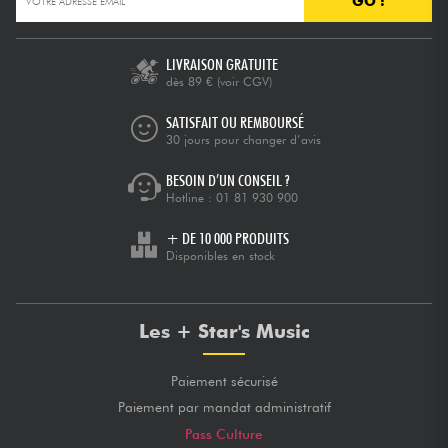
GO !
Câbles & Access.
LIVRAISON GRATUITE
dès 89 €
(voir CGV)
HiFi
SATISFAIT OU REMBOURSÉ
30 jours pour changer d’avis
Packs
BESOIN D’UN CONSEIL ?
Hotline :
01 81 930 900
Voir nos marques
+ DE 10 000 PRODUITS
Disponibles en stock
Les + Star's Music
Paiement sécurisé
Paiement par mandat administratif
Pass Culture