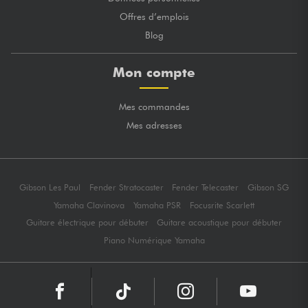
Offres d’emplois
Blog
Mon compte
Mes commandes
Mes adresses
Gibson Les Paul
Fender Stratocaster
Fender Telecaster
Gibson SG
Yamaha Clavinova
Yamaha PSR
Focusrite Scarlett
Guitare électrique pour débuter
Guitare acoustique pour débuter
Piano Numérique Yamaha