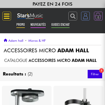
PAYEZ EN 24 FOIS
0
PROMO
NOUVEAUTÉS
GUIDES D'ACHAT
Langue
Adam hall
•
Micros & HF
Guitares & Basses
ACCESSOIRES MICRO
ADAM HALL
Amplis & Effets
CATALOGUE
ACCESSOIRES MICRO
ADAM HALL
1
Claviers & Pianos
Resultats :
(2)
Filtrer
Synthés & Sampleurs
Home Studio