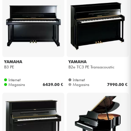
Câbles & Access.
HiFi
Packs
Voir nos marques
YAMAHA
YAMAHA
B3 PE
B2e TC3 PE Transacoustic
Internet
Internet
Magasins
6439.00 €
Magasins
7990.00 €