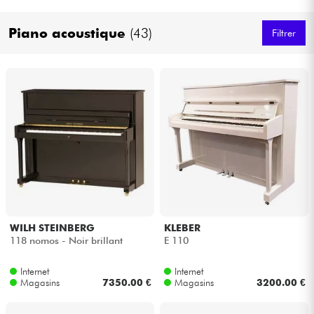
Casques
Piano acoustique
(43)
Filtrer
Micros & HF
DJ
Sono
Eclairage
Batteries & Percu
WILH STEINBERG
KLEBER
Vents
118 nomos - Noir brillant
E 110
Internet
Internet
Violons & Quatuor
Magasins
7350.00 €
Magasins
3200.00 €
Eveil Musical