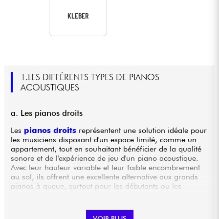
KLEBER
1.LES DIFFÉRENTS TYPES DE PIANOS
ACOUSTIQUES
a. Les pianos droits
Les
pianos droits
représentent une solution idéale pour
les musiciens disposant d'un espace limité, comme un
appartement, tout en souhaitant bénéficier de la qualité
sonore et de l'expérience de jeu d'un piano acoustique.
Avec leur hauteur variable et leur faible encombrement
au sol, ils offrent une excellente alternative aux grands
pianos à queue, surtout pour les débutants ou les
pianistes intermédiaires. Des modèles tels que le
Yamaha B1
sont des références sur le marché, alliant
fiabilité, qualité de fabrication et un rapport qualité-prix
VOIR PLUS