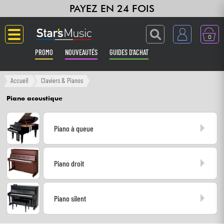
PAYEZ EN 24 FOIS
0
PROMO
NOUVEAUTÉS
GUIDES D'ACHAT
Langue
Accueil
Claviers & Pianos
Piano acoustique
Guitares & Basses
Piano à queue
Amplis & Effets
Claviers & Pianos
Piano droit
Synthés & Sampleurs
Piano silent
Home Studio