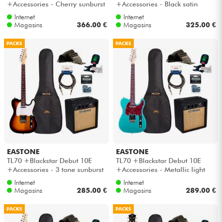
+Accessories - Cherry sunburst
+Accessories - Black satin
Internet
Internet
Câbles & Access.
Magasins
366.00 €
Magasins
325.00 €
PACKS
PACKS
HiFi
Packs
Voir nos marques
EASTONE
EASTONE
TL70 +Blackstar Debut 10E
TL70 +Blackstar Debut 10E
+Accessories - 3 tone sunburst
+Accessories - Metallic light
blue
Internet
Internet
Magasins
285.00 €
Magasins
289.00 €
PACKS
PACKS