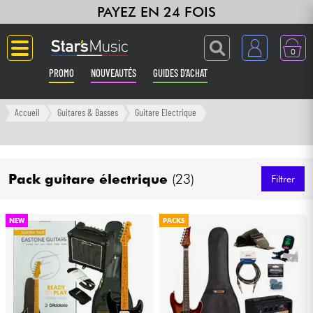
PAYEZ EN 24 FOIS
0
PROMO
NOUVEAUTÉS
GUIDES D'ACHAT
Langue
Accueil
Guitares & Basses
Guitare Electrique
Guitares & Basses
Pack guitare électrique
(23)
Amplis & Effets
Filtrer
Claviers & Pianos
NEW
PACKS
Synthés & Sampleurs
Home Studio