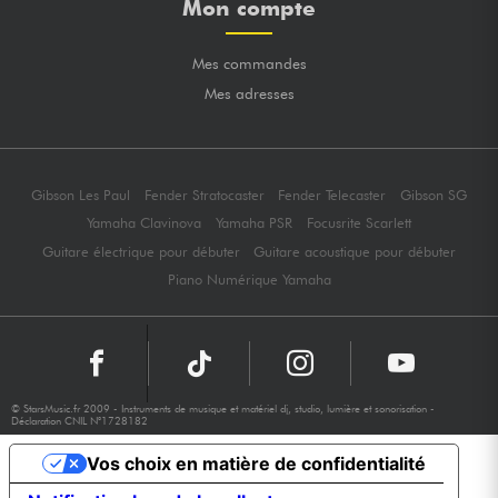
Mon compte
Mes commandes
Mes adresses
Gibson Les Paul
Fender Stratocaster
Fender Telecaster
Gibson SG
Yamaha Clavinova
Yamaha PSR
Focusrite Scarlett
Guitare électrique pour débuter
Guitare acoustique pour débuter
Piano Numérique Yamaha
© StarsMusic.fr 2009 - Instruments de musique et matériel dj, studio, lumière et sonorisation -
Déclaration CNIL N°1728182
Vos choix en matière de confidentialité