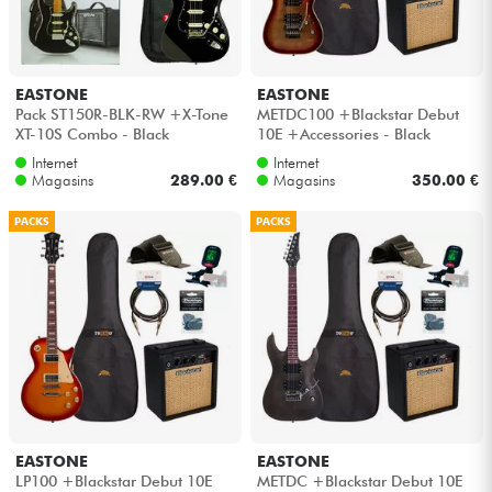
Casques
Micros & HF
EASTONE
EASTONE
Pack ST150R-BLK-RW +X-Tone
METDC100 +Blackstar Debut
XT-10S Combo - Black
10E +Accessories - Black
DJ
flames
Internet
Internet
Magasins
289.00 €
Magasins
350.00 €
Sono
PACKS
PACKS
Eclairage
Batteries & Percu
Vents
Violons & Quatuor
EASTONE
EASTONE
LP100 +Blackstar Debut 10E
METDC +Blackstar Debut 10E
Eveil Musical