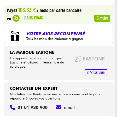
•
Star
'
S
Music
BORDEAUX
103.33 €
Payez
/ mois
par carte bancaire
•
Câbles & Access.
Star
'
S
Music
LILLE
SANS FRAIS
3x
en
Simuler
•
Star
'
S
Music
LYON
HiFi
VOTRE AVIS RÉCOMPENSÉ
•
Star
'
S
Music
PARIS
Tous les mois des cadeaux à gagner
Packs
Voir nos marques
LA MARQUE EASTONE
En apprendre plus sur la marque
Eastone et découvrir l'ensemble du
catalogue.
DÉCOUVRIR
CONTACTER UN EXPERT
Nos télé-consultants musiciens et passionnés sont là pour
répondre à toutes vos questions.
01 81 930 900
email