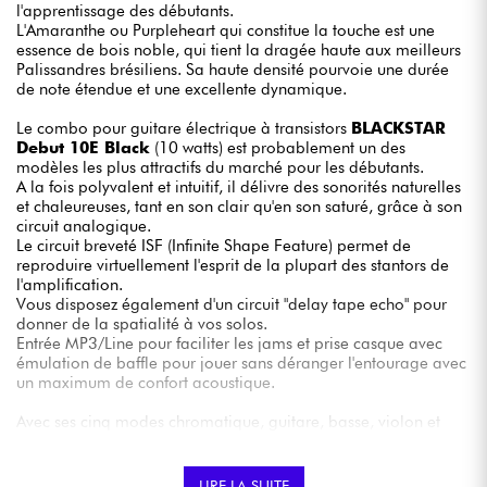
l'apprentissage des débutants.
L'Amaranthe ou Purpleheart qui constitue la touche est une
essence de bois noble, qui tient la dragée haute aux meilleurs
Palissandres brésiliens. Sa haute densité pourvoie une durée
de note étendue et une excellente dynamique.
Le combo pour guitare électrique à transistors
BLACKSTAR
Debut 10E Black
(10 watts) est probablement un des
modèles les plus attractifs du marché pour les débutants.
A la fois polyvalent et intuitif, il délivre des sonorités naturelles
et chaleureuses, tant en son clair qu'en son saturé, grâce à son
circuit analogique.
Le circuit breveté ISF (Infinite Shape Feature) permet de
reproduire virtuellement l'esprit de la plupart des stantors de
l'amplification.
Vous disposez également d'un circuit "delay tape echo" pour
donner de la spatialité à vos solos.
Entrée MP3/Line pour faciliter les jams et prise casque avec
émulation de baffle pour jouer sans déranger l'entourage avec
un maximum de confort acoustique.
Avec ses cinq modes chromatique, guitare, basse, violon et
ukulele, l'accordeur à pince
X-TONE Clip-On Tuner 3110
possède plus d'une corde à son arc; léger et peu intrusif, il sera
lisible en toute circonstance et dans toutes les postures grâce à
LIRE LA SUITE