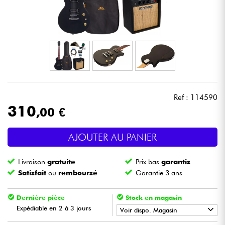
Casques
Micros & HF
DJ
Sono
Ref : 114590
310
,00 €
Eclairage
AJOUTER AU PANIER
Batteries & Percu
Livraison
gratuite
Prix bas
garantis
Vents
Satisfait
ou
remboursé
Garantie 3 ans
Violons & Quatuor
Dernière pièce
Stock en magasin
Expédiable en 2 à 3 jours
Voir dispo. Magasin
Eveil Musical