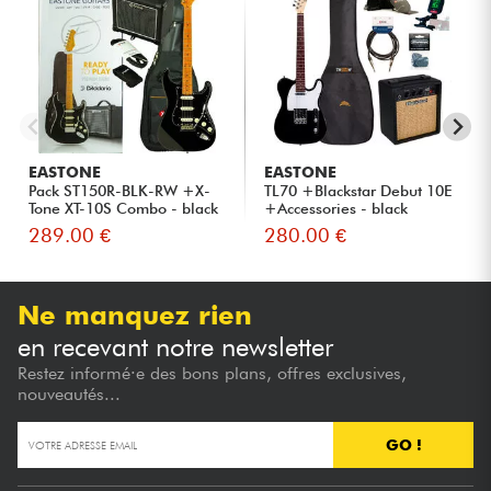
EASTONE
EASTONE
Pack ST150R-BLK-RW +X-
TL70 +Blackstar Debut 10E
Tone XT-10S Combo - black
+Accessories - black
289.00 €
280.00 €
Ne manquez rien
en recevant notre newsletter
Restez informé·e des bons plans, offres exclusives,
nouveautés...
GO !