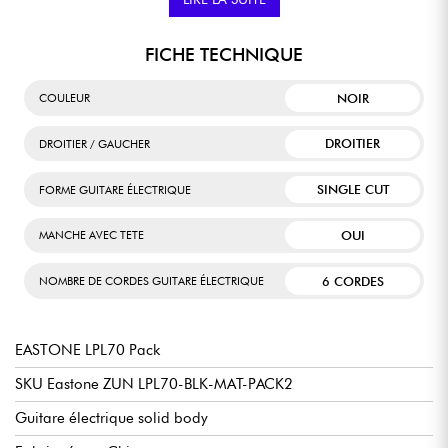
son écran bien lumineux qui peut pivoter à 360° et basculer à
environ 65°.
FICHE TECHNIQUE
NOIR
COULEUR
DROITIER
DROITIER / GAUCHER
SINGLE CUT
FORME GUITARE ÉLECTRIQUE
OUI
MANCHE AVEC TETE
6 CORDES
NOMBRE DE CORDES GUITARE ÉLECTRIQUE
EASTONE LPL70 Pack
SKU Eastone ZUN LPL70-BLK-MAT-PACK2
Guitare électrique solid body