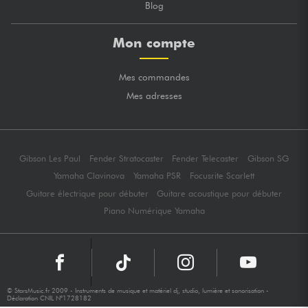
Blog
Mon compte
Mes commandes
Mes adresses
Gibson Les Paul
Fender Stratocaster
Fender Telecaster
Gibson SG
Yamaha Clavinova
Yamaha PSR
Focusrite Scarlett
Guitare électrique pour débuter
Guitare acoustique pour débuter
Piano Numérique Yamaha
© StarsMusic.fr 2009 - Instruments de musique et matériel dj, studio, lumière et sonorisation -
Déclaration CNIL N°1728182