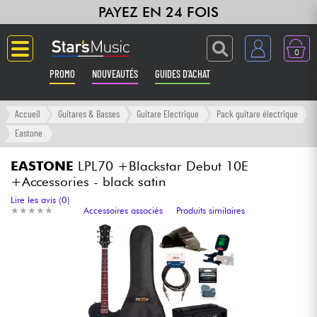
PAYEZ EN 24 FOIS
0
PROMO
NOUVEAUTÉS
GUIDES D'ACHAT
Langue
Accueil
Guitares & Basses
Guitare Electrique
Pack guitare électrique
Eastone
Guitares & Basses
EASTONE
LPL70 +Blackstar Debut 10E
+Accessories - black satin
Amplis & Effets
Lire les avis (0)
★
★
★
★
★
★
★
★
★
★
Accessoires associés
Produits similaires
Claviers & Pianos
Synthés & Sampleurs
Home Studio