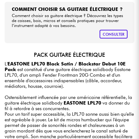
COMMENT CHOISIR SA GUITARE ÉLECTRIQUE ?
Comment choisir sa guitare électrique ? Découvrez les types
de caisses, bois, micros et conseils pratiques pour trouver
l’instrument adapté à vos besoins.
CONSULTER
PACK GUITARE ÉLECTRIQUE
L'
EASTONE LPL70 Black Satin / Blackstar Debut 10E
Pack
est constitué d'une guitare électrique solidbody Eastone
LPL70, d'un ampli Fender Frontman 20G Combo et d'un
ensemble d'accessoires indispensables (câble, accordeur,
médiators, housse, courroie).
Ostensiblement influencée par une américaine référentielle, la
guitare électrique solidbody
EASTONE LPL70
va donner du
fil à retordre à ses concurrentes.
Pour un tarif super accessible, la LPL70 sonne aussi bien qu'elle
est agréable à jouer. Le kit de micros humbucker qui l'équipe
permet de passer de sonorités rondes et chaleureuses à un
grain mordant dès que vous enclencherez le canal saturé de
votre ampli. Son manche particulièrement accessible facilitera