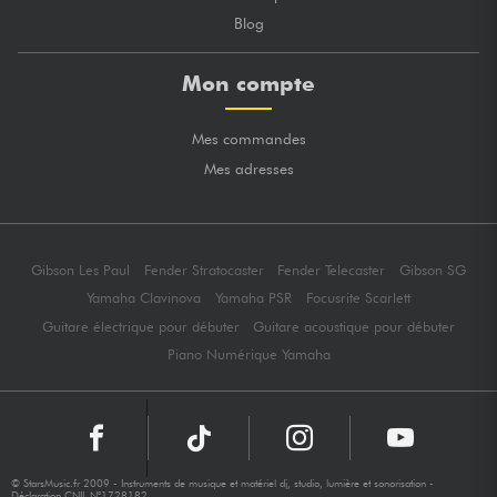
Blog
Mon compte
Mes commandes
Mes adresses
Gibson Les Paul
Fender Stratocaster
Fender Telecaster
Gibson SG
Yamaha Clavinova
Yamaha PSR
Focusrite Scarlett
Guitare électrique pour débuter
Guitare acoustique pour débuter
Piano Numérique Yamaha
© StarsMusic.fr 2009 - Instruments de musique et matériel dj, studio, lumière et sonorisation -
Déclaration CNIL N°1728182