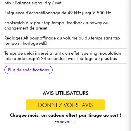
Mix : Balance signal dry / wet
Fréquence d'échantillonnage de 49 kHz jusqu'à 500 Hz
Footswitch Aux pour tap tempo, feedback runaway ou
changement de preset
Réglages Alt pour affinage du volume ou du temps sans tap
tempo ni horloge MIDI
Temps de délai inversé allant d'un effet type ring modulation
très rapide jusqu'à 24 secondes avec l'horloge au plus bas
Signal direct analogique
Contrôle par pédale d'expression et MIDI sur tous les
Presets intégrés, avec contrôle via MIDI
Mode Buffered Trails ou True Bypass
Footswitch soft-touch
Fabriquée à la main en Oklahoma, USA
Alimentation (non fournie) en 9 Volts DC standard
Plus de spécifications
paramètres
AVIS UTILISATEURS
DONNEZ VOTRE AVIS
Chaque mois, un cadeau offert
par tirage au sort !
En savoir +