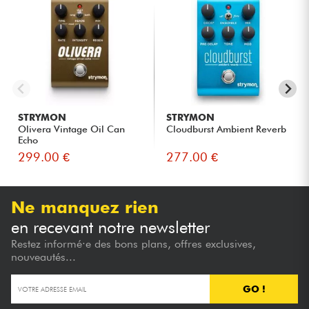
STRYMON
STRYMON
Olivera Vintage Oil Can
Cloudburst Ambient Reverb
Echo
299.00 €
277.00 €
Ne manquez rien
en recevant notre newsletter
Restez informé·e des bons plans, offres exclusives,
nouveautés...
GO !