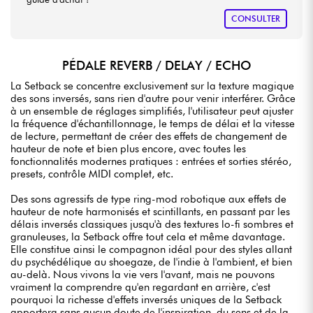
CONSULTER
PÉDALE REVERB / DELAY / ECHO
La Setback se concentre exclusivement sur la texture magique
des sons inversés, sans rien d'autre pour venir interférer. Grâce
à un ensemble de réglages simplifiés, l'utilisateur peut ajuster
la fréquence d'échantillonnage, le temps de délai et la vitesse
de lecture, permettant de créer des effets de changement de
hauteur de note et bien plus encore, avec toutes les
fonctionnalités modernes pratiques : entrées et sorties stéréo,
presets, contrôle MIDI complet, etc.
Des sons agressifs de type ring-mod robotique aux effets de
hauteur de note harmonisés et scintillants, en passant par les
délais inversés classiques jusqu'à des textures lo-fi sombres et
granuleuses, la Setback offre tout cela et même davantage.
Elle constitue ainsi le compagnon idéal pour des styles allant
du psychédélique au shoegaze, de l'indie à l'ambient, et bien
au-delà. Nous vivons la vie vers l'avant, mais ne pouvons
vraiment la comprendre qu'en regardant en arrière, c'est
pourquoi la richesse d'effets inversés uniques de la Setback
apportera sans aucun doute de l'inspiration, du sens et de la