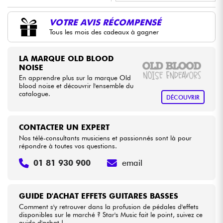
•
LA PÉDALE BY
Star
'
S
Music
VOTRE AVIS RÉCOMPENSÉ
Câbles & Access.
Tous les mois des cadeaux à gagner
HiFi
LA MARQUE OLD BLOOD
NOISE
Packs
En apprendre plus sur la marque Old
blood noise et découvrir l'ensemble du
catalogue.
DÉCOUVRIR
Voir nos marques
CONTACTER UN EXPERT
Nos télé-consultants musiciens et passionnés sont là pour
répondre à toutes vos questions.
01 81 930 900
email
GUIDE D'ACHAT EFFETS GUITARES BASSES
Comment s'y retrouver dans la profusion de pédales d'effets
disponibles sur le marché ? Star's Music fait le point, suivez ce
guide d'achat !