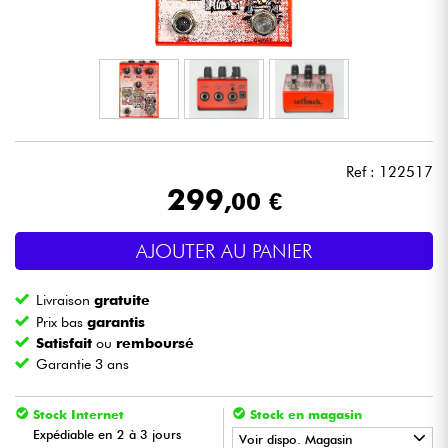
Casques
Micros & HF
DJ
Ref : 122517
Sono
299
,00 €
Eclairage
AJOUTER AU PANIER
Batteries & Percu
Livraison
gratuite
Prix bas
garantis
Vents
Satisfait
ou
remboursé
Garantie 3 ans
Violons & Quatuor
Stock Internet
Stock en magasin
Expédiable en 2 à 3 jours
Voir dispo. Magasin
Eveil Musical