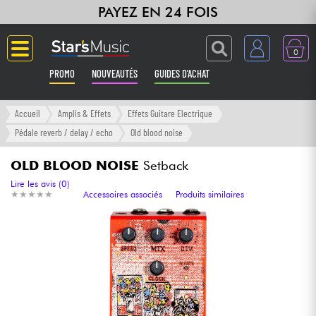
PAYEZ EN 24 FOIS
0
PROMO
NOUVEAUTÉS
GUIDES D'ACHAT
Langue
Accueil
Amplis & Effets
Effets Guitare Electrique
Pédale reverb / delay / echo
Old blood noise
Guitares & Basses
OLD BLOOD NOISE
Setback
Amplis & Effets
Lire les avis (0)
★
★
★
★
★
★
★
★
★
★
Accessoires associés
Produits similaires
Claviers & Pianos
Synthés & Sampleurs
Home Studio