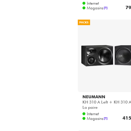
Internet
79
Magasins
[?]
PACKS
NEUMANN
KH 310 A Left + KH 310 A
La paire
Internet
415
Magasins
[?]