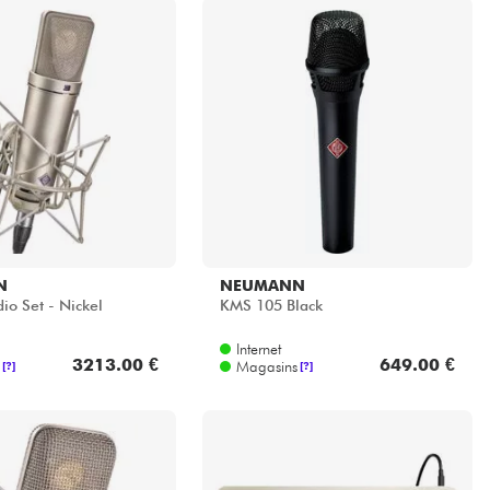
N
NEUMANN
io Set - Nickel
KMS 105 Black
Internet
3213.00 €
649.00 €
Magasins
[?]
[?]