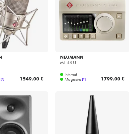
N
NEUMANN
MT 48 U
Internet
1549.00 €
1799.00 €
Magasins
[?]
[?]