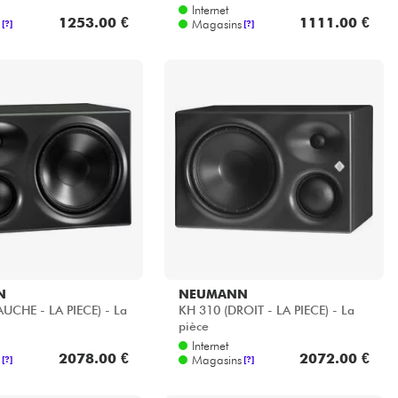
Internet
1253.00 €
1111.00 €
Magasins
[?]
[?]
N
NEUMANN
UCHE - LA PIECE) - La
KH 310 (DROIT - LA PIECE) - La
pièce
Internet
2078.00 €
2072.00 €
Magasins
[?]
[?]