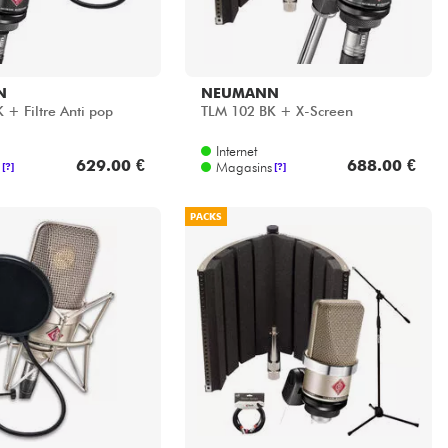
N
NEUMANN
 + Filtre Anti pop
TLM 102 BK + X-Screen
Internet
629.00 €
688.00 €
Magasins
[?]
[?]
PACKS