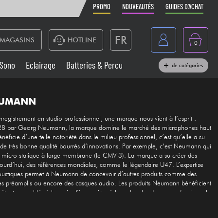
PROMO
NOUVEAUTÉS
GUIDES D'ACHAT
FR
MAGASINS
HOTLINE
0
Belgique
Sono
Eclairage
Batteries & Percu
de catégories
België
Claviers & Pianos
España
EUMANN
Casques
Deutschland
registrement en studio professionnel, une marque nous vient à l’esprit :
8 par Georg Neumann, la marque domine le marché des microphones haut
Nederland
ficie d’une telle notoriété dans le milieu professionnel, c’est qu’elle a su
Sono
e très bonne qualité bourrés d’innovations. Par exemple, c’est Neumann qui
English
 micro statique à large membrane (le CMV 3). La marque a su créer des
jourd’hui, des références mondiales, comme le légendaire U47. L’expertise
Vents
coustiques permet à Neumann de concevoir d’autres produits comme des
es préamplis ou encore des casques audio. Les produits Neumann bénéficient
Câbles & Access.
n étant assemblés à la main. Si vous êtes à la recherche de son professionnel,
les produits qu’il vous faut !