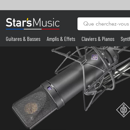
Guitares & Basses
Amplis & Effets
Claviers & Pianos
Synt
Vents
Guitares & Basses
Synthés & Sampleurs
Micros & HF
Eclairage
Violons & Quatuor