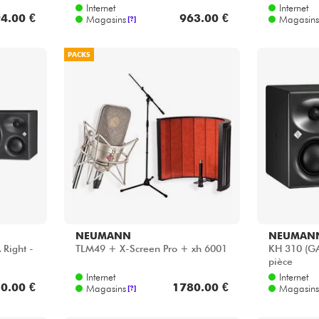
Internet
Internet
4.00 €
963.00 €
Magasins
Magasins
[?]
PACKS
NEUMANN
NEUMAN
 Right -
TLM49 + X-Screen Pro + xh 6001
KH 310 (GA
pièce
Internet
Internet
0.00 €
1780.00 €
Magasins
Magasins
[?]