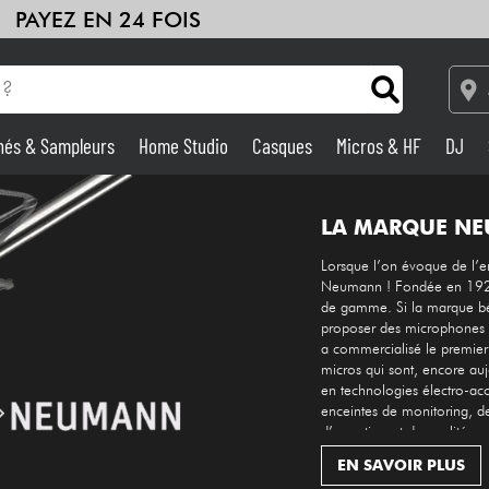
PAYEZ EN 24 FOIS
hés & Sampleurs
Home Studio
Casques
Micros & HF
DJ
Amplis & Effets
LA MARQUE N
Home Studio
Lorsque l’on évoque de l’en
Neumann ! Fondée en 192
de gamme. Si la marque béné
DJ
proposer des microphones d
a commercialisé le premier
micros qui sont, encore au
Batteries & Percu
en technologies électro-a
enceintes de monitoring, d
Eveil Musical
d’un artisanat de qualité e
Neumann saura vous fournir 
EN SAVOIR PLUS