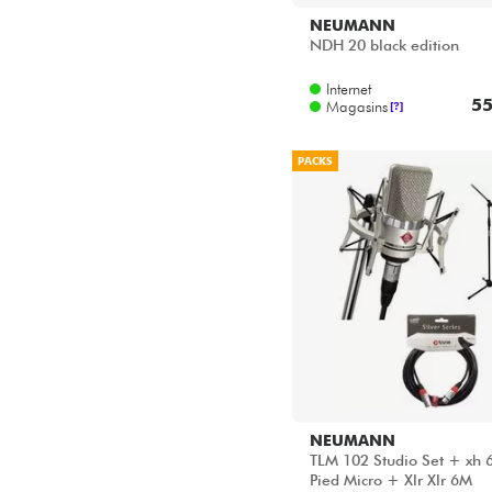
NEUMANN
NDH 20 black edition
Internet
55
Magasins
[?]
PACKS
NEUMANN
TLM 102 Studio Set + xh 
Pied Micro + Xlr Xlr 6M