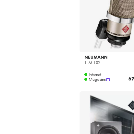
NEUMANN
TLM 102
Internet
67
Magasins
[?]