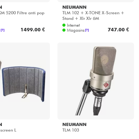
N
NEUMANN
M 5200 Filtre anti pop
TLM 102 + X-TONE X-Screen +
Stand + Xlr Xlr 6M
Internet
1499.00 €
747.00 €
Magasins
[?]
[?]
N
NEUMANN
screen L
TLM 103