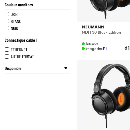
Couleur monitors
GRIS
BLANC
NEUMANN
NOIR
NDH 30 Black Edition
Connectique cable 1
Internet
61
Magasins
ETHERNET
[?]
AUTRE FORMAT
Disponible
Disponible en ligne
Star's Music Bordeaux
Star's Music Bruge
Star's Music Bruxelles
Star's Music Lille
Star's Music Lyon
Star's Music Paris
Star's Music Toulouse