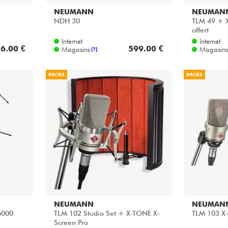
NEUMANN
NEUMAN
NDH 30
TLM 49 + X
offert
Internet
Internet
6.00 €
599.00 €
Magasins
Magasins
[?]
PACKS
PACKS
NEUMANN
NEUMAN
6000
TLM 102 Studio Set + X-TONE X-
TLM 103 X-
Screen Pro