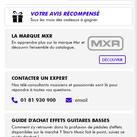
•
LA PÉDALE BY
Star
'
S
Music
VOTRE AVIS RÉCOMPENSÉ
Câbles & Access.
Tous les mois des cadeaux à gagner
•
Star
'
S
Music
BORDEAUX
HiFi
•
LA MARQUE MXR
Star
'
S
Music
BRUGES
En apprendre plus sur la marque Mxr et
Packs
découvrir l'ensemble du catalogue.
•
Star
'
S
Music
LILLE
DÉCOUVRIR
Voir nos marques
•
Star
'
S
Music
TOULOUSE
CONTACTER UN EXPERT
Nos télé-consultants musiciens et passionnés sont là pour
répondre à toutes vos questions.
01 81 930 900
email
GUIDE D'ACHAT EFFETS GUITARES BASSES
Comment s'y retrouver dans la profusion de pédales d'effets
disponibles sur le marché ? Star's Music fait le point, suivez ce
guide d'achat !