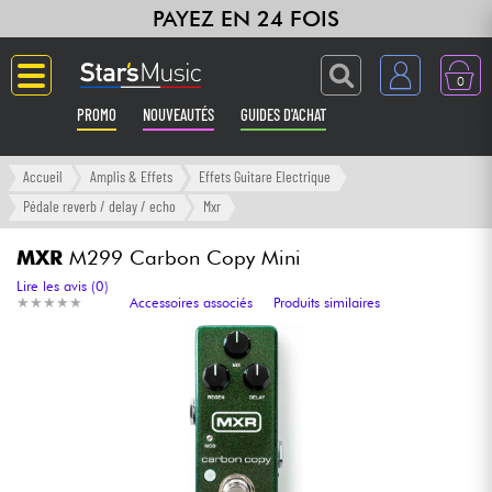
PAYEZ EN 24 FOIS
0
PROMO
NOUVEAUTÉS
GUIDES D'ACHAT
Langue
Accueil
Amplis & Effets
Effets Guitare Electrique
Pédale reverb / delay / echo
Mxr
Guitares & Basses
MXR
M299 Carbon Copy Mini
Amplis & Effets
Lire les avis (0)
★
★
★
★
★
★
★
★
★
★
Accessoires associés
Produits similaires
Claviers & Pianos
Synthés & Sampleurs
Home Studio