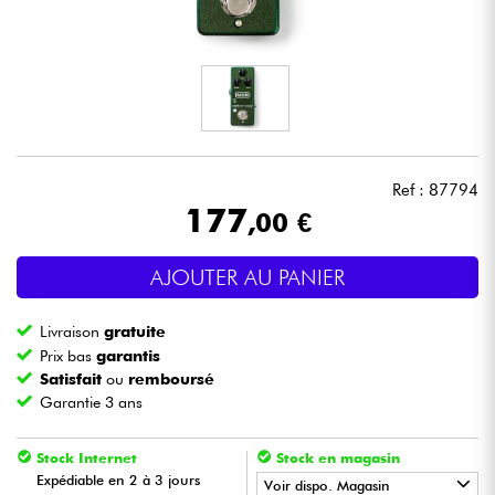
Casques
Micros & HF
DJ
Ref : 87794
Sono
177
,00 €
Eclairage
AJOUTER AU PANIER
Batteries & Percu
Livraison
gratuite
Prix bas
garantis
Vents
Satisfait
ou
remboursé
Garantie 3 ans
Violons & Quatuor
Stock Internet
Stock en magasin
Expédiable en 2 à 3 jours
Voir dispo. Magasin
Eveil Musical