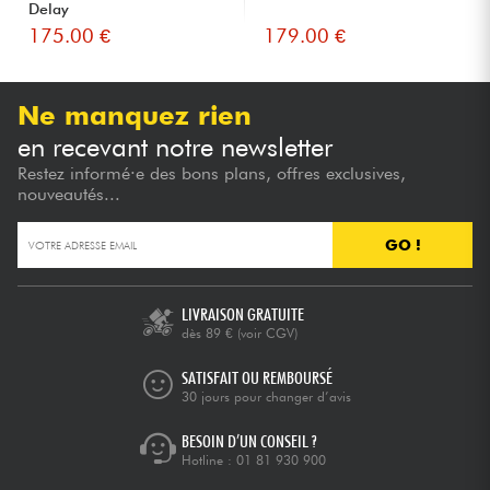
Delay
175.00 €
179.00 €
Ne manquez rien
en recevant notre newsletter
Restez informé·e des bons plans, offres exclusives,
nouveautés...
GO !
LIVRAISON GRATUITE
dès 89 €
(voir CGV)
SATISFAIT OU REMBOURSÉ
30 jours pour changer d’avis
BESOIN D’UN CONSEIL ?
Hotline :
01 81 930 900