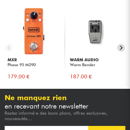
MXR
WARM AUDIO
Phase 95 M290
Warm Bender
179.00 €
187.00 €
Ne manquez rien
en recevant notre newsletter
Restez informé·e des bons plans, offres exclusives,
nouveautés...