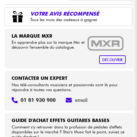
•
LA PÉDALE BY
Star
'
S
Music
VOTRE AVIS RÉCOMPENSÉ
Câbles & Access.
Tous les mois des cadeaux à gagner
HiFi
LA MARQUE MXR
En apprendre plus sur la marque Mxr et
Packs
découvrir l'ensemble du catalogue.
DÉCOUVRIR
Voir nos marques
CONTACTER UN EXPERT
Nos télé-consultants musiciens et passionnés sont là pour
répondre à toutes vos questions.
01 81 930 900
email
GUIDE D'ACHAT EFFETS GUITARES BASSES
Comment s'y retrouver dans la profusion de pédales d'effets
disponibles sur le marché ? Star's Music fait le point, suivez ce
guide d'achat !