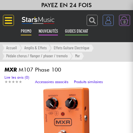
PAYEZ EN 24 FOIS
0
PROMO
NOUVEAUTÉS
GUIDES D'ACHAT
Langue
Accueil
Amplis & Effets
Effets Guitare Electrique
Pédale chorus / flanger / phaser / tremolo
Mxr
Guitares & Basses
MXR
M107 Phase 100
Amplis & Effets
Lire les avis (0)
★
★
★
★
★
★
★
★
★
★
Accessoires associés
Produits similaires
Claviers & Pianos
Synthés & Sampleurs
Home Studio