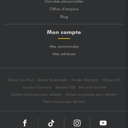
Données personnelles
Offres d’emplois
Blog
Mon compte
Mes commandes
Mes adresses
Gibson Les Paul
Fender Stratocaster
Fender Telecaster
Gibson SG
Yamaha Clavinova
Yamaha PSR
Focusrite Scarlett
Guitare électrique pour débuter
Guitare acoustique pour débuter
Piano Numérique Yamaha