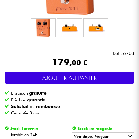
Casques
Micros & HF
DJ
Ref : 6703
Sono
179
,00 €
Eclairage
AJOUTER AU PANIER
Batteries & Percu
Livraison
gratuite
Prix bas
garantis
Vents
Satisfait
ou
remboursé
Garantie 3 ans
Violons & Quatuor
Stock Internet
Stock en magasin
livrable en 24h
Voir dispo. Magasin
Eveil Musical