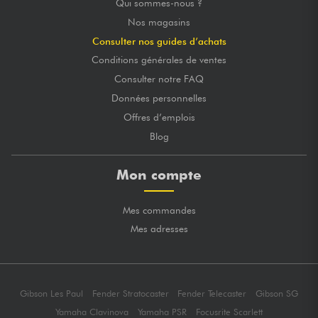
Qui sommes-nous ?
Nos magasins
Consulter nos guides d’achats
Conditions générales de ventes
Consulter notre FAQ
Données personnelles
Offres d’emplois
Blog
Mon compte
Mes commandes
Mes adresses
Gibson Les Paul
Fender Stratocaster
Fender Telecaster
Gibson SG
Yamaha Clavinova
Yamaha PSR
Focusrite Scarlett