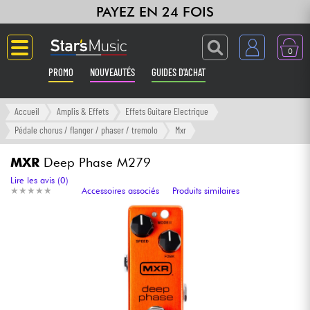
PAYEZ EN 24 FOIS
0
PROMO
NOUVEAUTÉS
GUIDES D'ACHAT
Langue
Accueil
Amplis & Effets
Effets Guitare Electrique
Pédale chorus / flanger / phaser / tremolo
Mxr
Guitares & Basses
MXR
Deep Phase M279
Amplis & Effets
Lire les avis (0)
★
★
★
★
★
★
★
★
★
★
Accessoires associés
Produits similaires
Claviers & Pianos
Synthés & Sampleurs
Home Studio