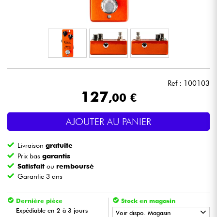
Casques
Micros & HF
DJ
Ref : 100103
Sono
127
,00 €
Eclairage
AJOUTER AU PANIER
Batteries & Percu
Livraison
gratuite
Prix bas
garantis
Vents
Satisfait
ou
remboursé
Garantie 3 ans
Violons & Quatuor
Dernière pièce
Stock en magasin
Expédiable en 2 à 3 jours
Voir dispo. Magasin
Eveil Musical