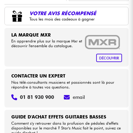
•
LA PÉDALE BY
Star
'
S
Music
VOTRE AVIS RÉCOMPENSÉ
Câbles & Access.
Tous les mois des cadeaux à gagner
•
Star
'
S
Music
PARIS
HiFi
LA MARQUE MXR
En apprendre plus sur la marque Mxr et
Packs
découvrir l'ensemble du catalogue.
DÉCOUVRIR
Voir nos marques
CONTACTER UN EXPERT
Nos télé-consultants musiciens et passionnés sont là pour
répondre à toutes vos questions.
01 81 930 900
email
GUIDE D'ACHAT EFFETS GUITARES BASSES
Comment s'y retrouver dans la profusion de pédales d'effets
disponibles sur le marché ? Star's Music fait le point, suivez ce
guide d'achat !