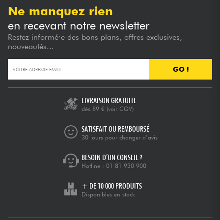
Ne manquez rien
en recevant notre newsletter
Restez informé·e des bons plans, offres exclusives,
nouveautés...
GO !
LIVRAISON GRATUITE
dès 89 €
(voir CGV)
SATISFAIT OU REMBOURSÉ
30 jours pour changer d’avis
BESOIN D’UN CONSEIL ?
Hotline :
01 81 930 900
+ DE 10 000 PRODUITS
Disponibles en stock