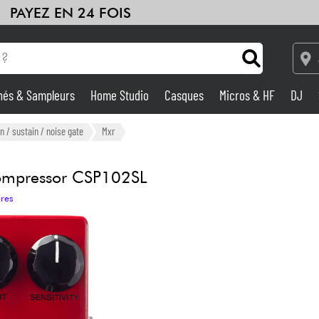
PAYEZ EN 24 FOIS
hés & Sampleurs
Home Studio
Casques
Micros & HF
DJ
Amplis & Effets
 / sustain / noise gate
Mxr
Home Studio
ompressor CSP102SL
ires
DJ
Batteries & Percu
Eveil Musical