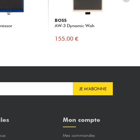
BOSS
MA
ressor
AW-3 Dynamic Wah
Env
155.00 €
16
JE M'ABONNE
iles
Mon compte
ous
Mes commandes