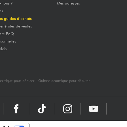
-nous ?
Mes adresses
ns
os guides d’achats
énérales de ventes
otre FAQ
sonnelles
lois
lectrique pour débuter
Guitare acoustique pour débuter