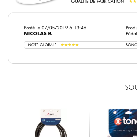
QUALITÉ DE FABRICATION
★
★
★
★
Posté le 07/05/2019 à 13:46
Produ
NICOLAS R.
Pédal
NOTE GLOBALE
★
★
★
★
★
★
★
★
★
★
SONO
SOU