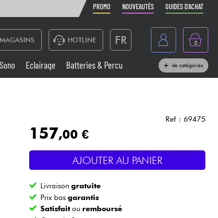
PROMO
NOUVEAUTÉS
GUIDES D'ACHAT
FR
MAGASINS
HOTLINE
0
Belgique
Sono
Eclairage
Batteries & Percu
de catégories
België
Claviers & Pianos
España
Casques
Deutschland
Ref : 69475
157
,00 €
Nederland
Sono
English
AJOUTER AU PANIER
Vents
Livraison
gratuite
Câbles & Access.
Prix bas
garantis
Satisfait
ou
remboursé