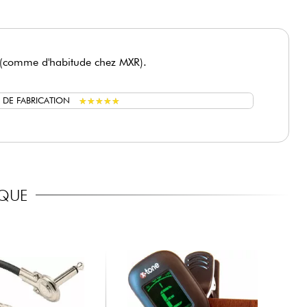
de (comme d'habitude chez MXR).
★
★
★
★
★
★
★
★
★
★
 DE FABRICATION
IQUE