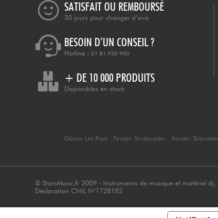
SATISFAIT OU REMBOURSÉ
30 jours pour changer d’avis
BESOIN D’UN CONSEIL ?
Hotline :
01 81 930 900
+ DE 10 000 PRODUITS
Disponibles en stock
Gibson Les Paul
Fender Stratocaster
Fender Telecaste
© StarsMusic.fr 2009 - Instruments de musique et matériel dj, s
Déclaration CNIL N°1728182