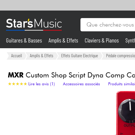
Guitares & Basses
Amplis & Effets
Claviers & Pianos
Synt
Vents
Guitares & Basses
Accueil
Amplis & Effets
Effets Guitare Electrique
Pédale compression
Synthés & Sampleurs
MXR
Custom Shop Script Dyna Comp C
★
★
★
★
★
★
★
★
★
★
Lire les avis (1)
Accessoires associés
Produits simila
Micros & HF
Eclairage
Violons & Quatuor