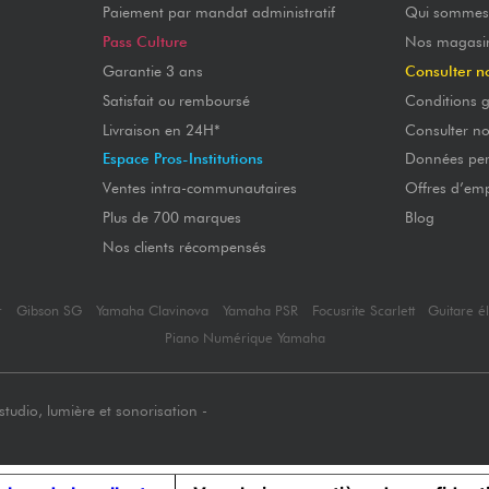
Paiement par mandat administratif
Qui sommes
Pass Culture
Nos magasi
Garantie 3 ans
Consulter n
Satisfait ou remboursé
Conditions g
Livraison en 24H*
Consulter n
Espace Pros-Institutions
Données per
Ventes intra-communautaires
Offres d’emp
Plus de 700 marques
Blog
Nos clients récompensés
r
Gibson SG
Yamaha Clavinova
Yamaha PSR
Focusrite Scarlett
Guitare é
Piano Numérique Yamaha
tudio, lumière et sonorisation -