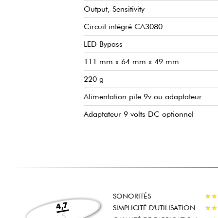
Output, Sensitivity
Circuit intégré CA3080
LED Bypass
111 mm x 64 mm x 49 mm
220 g
Alimentation pile 9v ou adaptateur
Adaptateur 9 volts DC optionnel
SONORITÉS
★
★
★
★
4,7
SIMPLICITÉ D'UTILISATION
★
★
★
★
5