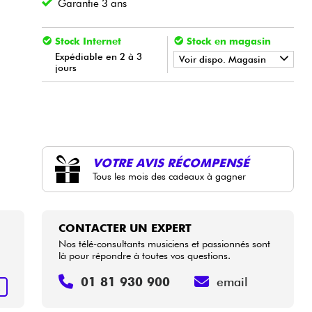
Garantie 3 ans
Stock Internet
Stock en magasin
Expédiable en 2 à 3
Voir dispo. Magasin
jours
•
LA PÉDALE BY
Star
'
S
Music
VOTRE AVIS RÉCOMPENSÉ
Tous les mois des cadeaux à gagner
CONTACTER UN EXPERT
Nos télé-consultants musiciens et passionnés sont
là pour répondre à toutes vos questions.
01 81 930 900
email
R