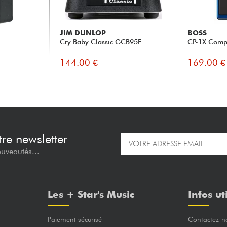
JIM DUNLOP
BOSS
Cry Baby Classic GCB95F
CP-1X Comp
144.00 €
169.00 €
re newsletter
ouveautés...
Les + Star's Music
Infos ut
Paiement sécurisé
Contactez-n