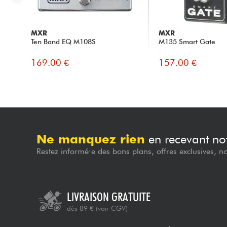
MXR
MXR
Ten Band EQ M108S
M135 Smart Gate
169.00 €
157.00 €
Ne manquez rien
en recevant not
Restez informé·e des bons plans, offres exclusives, n
LIVRAISON GRATUITE
dès 89 €
(voir CGV)