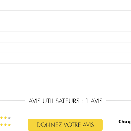
AVIS UTILISATEURS : 1 AVIS
★
★
★
★
★
★
Chaq
DONNEZ VOTRE AVIS
★
★
★
★
★
★