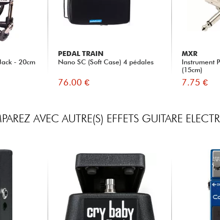
PEDAL TRAIN
MXR
Jack - 20cm
Nano SC (Soft Case) 4 pédales
Instrument 
(15cm)
76.00 €
7.75 €
AREZ AVEC AUTRE(S) EFFETS GUITARE ELECT