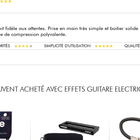
★
★
★
★
★
★
it fidèle aux attentes. Prise en main très simple et boitier soli
e de compression polyvalente.
★
★
★
★
★
★
★
★
★
★
★
★
★
★
★
★
★
★
★
★
RITÉS
SIMPLICITÉ D'UTILISATION
QUALITÉ
VENT ACHETÉ AVEC EFFETS GUITARE ELECTR