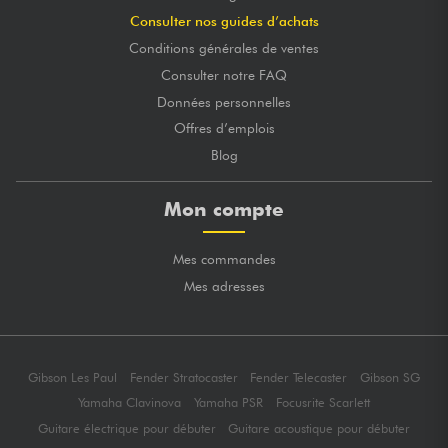
Consulter nos guides d’achats
Conditions générales de ventes
Consulter notre FAQ
Données personnelles
Offres d’emplois
Blog
Mon compte
Mes commandes
Mes adresses
Gibson Les Paul
Fender Stratocaster
Fender Telecaster
Gibson SG
Yamaha Clavinova
Yamaha PSR
Focusrite Scarlett
Guitare électrique pour débuter
Guitare acoustique pour débuter