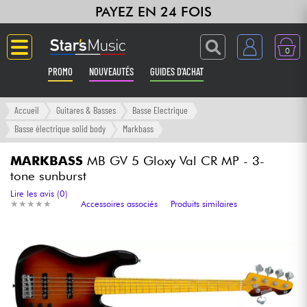
PAYEZ EN 24 FOIS
0
PROMO
NOUVEAUTÉS
GUIDES D'ACHAT
Langue
Accueil
Guitares & Basses
Basse Electrique
Basse électrique solid body
Markbass
Guitares & Basses
MARKBASS
MB GV 5 Gloxy Val CR MP - 3-
tone sunburst
Amplis & Effets
Lire les avis (0)
★
★
★
★
★
★
★
★
★
★
Accessoires associés
Produits similaires
Claviers & Pianos
Synthés & Sampleurs
Home Studio