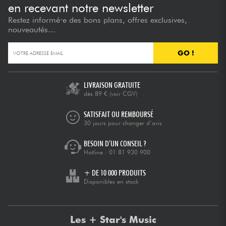
en recevant notre newsletter
Restez informé·e des bons plans, offres exclusives,
nouveautés...
GO !
LIVRAISON GRATUITE
dès 89 €
(voir CGV)
SATISFAIT OU REMBOURSÉ
30 jours pour changer d’avis
BESOIN D’UN CONSEIL ?
Hotline :
01 81 930 900
+ DE 10 000 PRODUITS
Disponibles en stock
Les + Star's Music