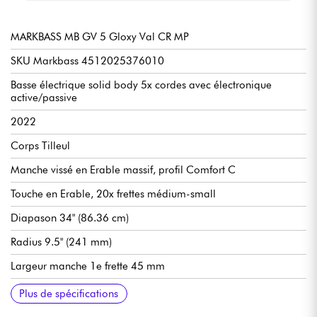
MARKBASS MB GV 5 Gloxy Val CR MP
SKU Markbass 4512025376010
Basse électrique solid body 5x cordes avec électronique
active/passive
2022
Corps Tilleul
Manche vissé en Erable massif, profil Comfort C
Touche en Erable, 20x frettes médium-small
Diapason 34" (86.36 cm)
Radius 9.5" (241 mm)
Largeur manche 1e frette 45 mm
Micros simple bobinage Markbass type JJ
Pré-ampli MB Instrument Pre (actif, passif via potentiomètre
Volume par micro
EQ 3x bandes (graves, médiums, aigus)
Chevalet Markbass Vintage-style
Mécaniques Markbass F-style
Finition caisse brillant
Finition manche brillant
Vendue avec housse Markbass Deluxe
Plus de spécifications
push/pull)