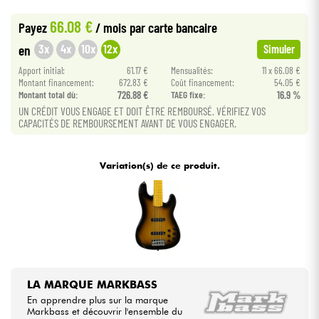
•
BASS MANIAC BY
Star
'
S
Music
66.08 €
Payez
/ mois
par carte bancaire
•
Câbles & Access.
Star
'
S
Music
LILLE
3x
4x
10x
12x
en
Simuler
Apport initial:
61.17 €
Mensualités:
11 x 66.08 €
HiFi
Montant financement:
672.83 €
Coût financement:
54.05 €
Montant total dù:
726.88 €
TAEG fixe:
16.9 %
Packs
UN CRÉDIT VOUS ENGAGE ET DOIT ÊTRE REMBOURSÉ. VÉRIFIEZ VOS
CAPACITÉS DE REMBOURSEMENT AVANT DE VOUS ENGAGER.
Voir nos marques
Variation(s) de ce produit.
LA MARQUE MARKBASS
En apprendre plus sur la marque
Markbass et découvrir l'ensemble du