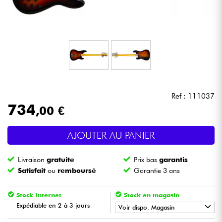
Casques
Micros & HF
DJ
Sono
Ref : 111037
734
,00 €
Eclairage
AJOUTER AU PANIER
Batteries & Percu
Livraison
gratuite
Prix bas
garantis
Vents
Satisfait
ou
remboursé
Garantie 3 ans
Violons & Quatuor
Stock Internet
Stock en magasin
Expédiable en 2 à 3 jours
Voir dispo. Magasin
Eveil Musical