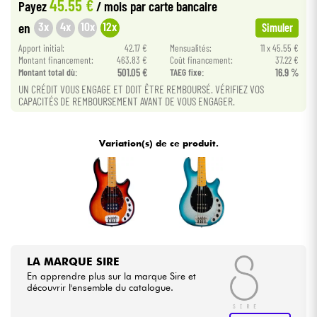
45.55 €
Payez
/ mois
par carte bancaire
3x
4x
10x
12x
en
Simuler
Câbles & Access.
Apport initial:
42.17 €
Mensualités:
11 x 45.55 €
Montant financement:
463.83 €
Coût financement:
37.22 €
HiFi
Montant total dù:
501.05 €
TAEG fixe:
16.9 %
UN CRÉDIT VOUS ENGAGE ET DOIT ÊTRE REMBOURSÉ. VÉRIFIEZ VOS
CAPACITÉS DE REMBOURSEMENT AVANT DE VOUS ENGAGER.
Packs
Voir nos marques
Variation(s) de ce produit.
LA MARQUE SIRE
En apprendre plus sur la marque Sire et
découvrir l'ensemble du catalogue.