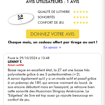
AVIS UTILISATEURS : 1 AVIS
QUALITÉ DE LUTHERIE
★
★
★
★
★
★
★
★
★
★
5,0
SONORITÉS
★
★
★
★
★
★
★
★
★
★
5
CONFORT DE JEU
★
★
★
★
★
★
★
★
★
★
DONNEZ VOTRE AVIS
Chaque mois, un cadeau offert
par tirage au sort !
En savoir +
Posté le 29/10/2024 à 13:48
LENNY T.
Achat certifié
Basse reçue en excellent état, la Z7 est une basse très
polyvalente grâce à ses 5 potentiomètres (+2).
A savoir également qu'il y a un mode actif et passif grâce
à un préampi de 18V, qui envoie vraiment du lourd. Je
suis encore débutant mais en l'essayant, je retrouve bien
cette sonorité des Musicman Stingray Américaine. Le
"Edgeless" de Sire est top aussi ça rajoute beaucoup en
confort de jeu.