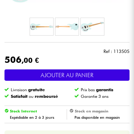
Casques
Micros & HF
DJ
Ref : 113505
Sono
506
,00 €
Eclairage
AJOUTER AU PANIER
Batteries & Percu
Livraison
gratuite
Prix bas
garantis
Satisfait
ou
remboursé
Garantie 3 ans
Vents
Stock Internet
Stock en magasin
Violons & Quatuor
Expédiable en 2 à 3 jours
Pas disponible en magasin
Eveil Musical