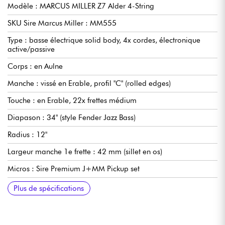
Modèle : MARCUS MILLER Z7 Alder 4-String
SKU Sire Marcus Miller : MM555
Type : basse électrique solid body, 4x cordes, électronique
active/passive
Corps : en Aulne
Manche : vissé en Erable, profil "C" (rolled edges)
Touche : en Erable, 22x frettes médium
Diapason : 34" (style Fender Jazz Bass)
Radius : 12"
Largeur manche 1e frette : 42 mm (sillet en os)
Micros : Sire Premium J+MM Pickup set
Electronique : Sire Marcus Heritage, débrayable active/passive
Contrôles : Volume/Tone (potentiomètre concentrique),
Chevalet : Sire Premium MM Bridge
Mécaniques : Sire Premium Open-Gear
Finition corps : brillant
Finition manche : satin
Plus de spécifications
(18v via 2x piles 9v)
Blender, Treble, Middle/Middle Frequency (potentiomètre
concentrique), Bass, Mini Toggle (Active / Passive )