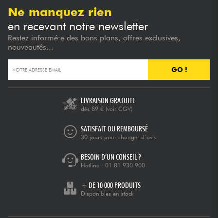
Ne manquez rien
en recevant notre newsletter
Restez informé·e des bons plans, offres exclusives,
nouveautés...
GO !
LIVRAISON GRATUITE
dès 89 €
(voir CGV)
SATISFAIT OU REMBOURSÉ
30 jours pour changer d’avis
BESOIN D’UN CONSEIL ?
Hotline :
01 81 930 900
+ DE 10 000 PRODUITS
Disponibles en stock