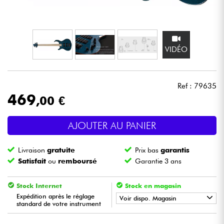
Casques
Micros & HF
VIDÉO
DJ
Ref : 79635
Sono
469
,00 €
Eclairage
AJOUTER AU PANIER
Batteries & Percu
Livraison
gratuite
Prix bas
garantis
Satisfait
ou
remboursé
Garantie 3 ans
Vents
Stock Internet
Stock en magasin
Violons & Quatuor
Expédition après le réglage
Voir dispo. Magasin
standard de votre instrument
•
Star
'
S
Music
BORDEAUX
Eveil Musical