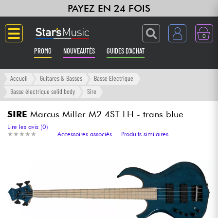
PAYEZ EN 24 FOIS
0
PROMO
NOUVEAUTÉS
GUIDES D'ACHAT
Langue
Accueil
Guitares & Basses
Basse Electrique
Basse électrique solid body
Sire
Guitares & Basses
SIRE
Marcus Miller M2 4ST LH - trans blue
Amplis & Effets
Lire les avis (0)
★
★
★
★
★
★
★
★
★
★
Accessoires associés
Produits similaires
Claviers & Pianos
Synthés & Sampleurs
Home Studio