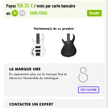
156.33 €
Payez
/ mois
par carte bancaire
Câbles & Access.
SANS FRAIS
3x
4x
en
Simuler
HiFi
Variation(s) de ce produit.
Packs
Voir nos marques
LA MARQUE SIRE
En apprendre plus sur la marque Sire et
découvrir l'ensemble du catalogue.
DÉCOUVRIR
CONTACTER UN EXPERT