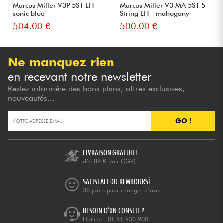
Marcus Miller V3P 5ST LH -
Marcus Miller V3 MA 5ST 5-
sonic blue
String LH - mahogany
504.00 €
500.00 €
Ne manquez rien
en recevant notre newsletter
Restez informé·e des bons plans, offres exclusives,
nouveautés...
GO !
LIVRAISON GRATUITE
dès 89 €
(voir CGV)
SATISFAIT OU REMBOURSÉ
30 jours pour changer d’avis
BESOIN D’UN CONSEIL ?
Hotline :
01 81 930 900