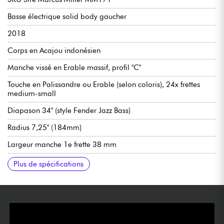
Basse électrique solid body gaucher
2018
Corps en Acajou indonésien
Manche vissé en Erable massif, profil "C"
Touche en Palissandre ou Erable (selon coloris), 24x frettes
medium-small
Diapason 34" (style Fender Jazz Bass)
Radius 7,25" (184mm)
Largeur manche 1e frette 38 mm
Micros Sire Marcus Blue Humbuckers
Pré-ampli actif/passif Marcus Heritage-3
Contrôles : voir images
Équipée de 2 piles 9V
Chevalet Marcus en acier (chargement des cordes thru-body
Mécaniques Marcus Basic bain d'huile
Finition brillant
Plus de spécifications
ou top-load)